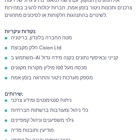
את המוניטין המקוון. עם גישה למאגר מידע גדול של דעות
צרכנים ותכונות ניטור בזמן אמת, חברות יכולות להגיב במהירות
לשינויים בהתנהגות הלקוחות או לסיכונים מתהווים.
נקודות עיקריות:
מטה החברה בלונדון, בריטניה
חלק מקבוצת Cision Ltd
משתמש ב-AI קנייני ובאיסוף נתונים בקנה מידה גדול
מכסה מעל 100 מיליון מקורות מקוונים
מספק מערכות ניטור והתראה בזמן אמת
שירותים:
ניתוח סנטימנטים ומידע צרכני
כלי ניהול ומעורבות ברשתות חברתיות
גילוי משפיענים וניהול קמפיינים
מודיעין ותובנות מדיה