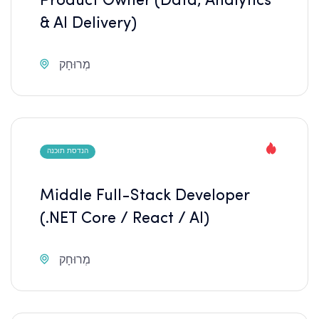
Product Owner (Data, Analytics
& AI Delivery)
מְרוּחָק
הנדסת תוכנה
Middle Full-Stack Developer
(.NET Core / React / AI)
מְרוּחָק