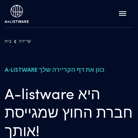
קריירה
בַּיִת
A-LISTWARE כוון את דף הקריירה שלך
A-listware היא
חברת החוץ שמגייסת
אותך!