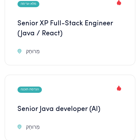
מלא-ערימה
Senior XP Full-Stack Engineer
(Java / React)
מְרוּחָק
הנדסת תוכנה
Senior Java developer (AI)
מְרוּחָק