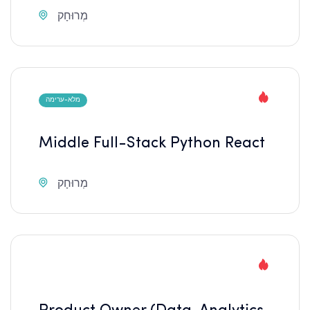
מְרוּחָק
מלא-ערימה
Middle Full-Stack Python React
מְרוּחָק