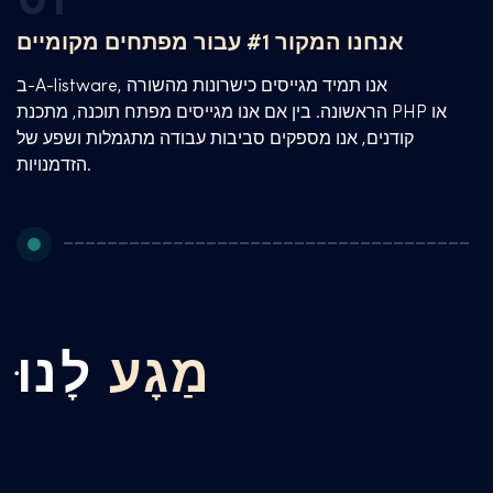
01
ו
אנחנו המקור #1 עבור מפתחים מקומיים
ת
ב-A-listware, אנו תמיד מגייסים כישרונות מהשורה
ת
הראשונה. בין אם אנו מגייסים מפתח תוכנה, מתכנת PHP או
קודנים, אנו מספקים סביבות עבודה מתגמלות ושפע של
הזדמנויות.
מַגָע
לָנוּ