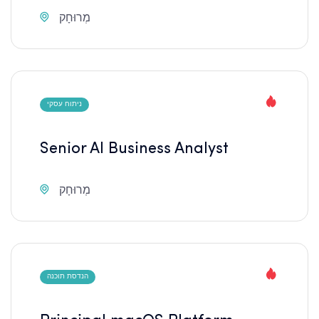
מְרוּחָק
ניתוח עסקי
Senior AI Business Analyst
מְרוּחָק
הנדסת תוכנה