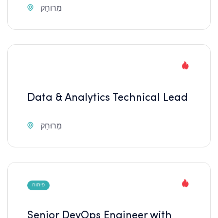
מְרוּחָק
Data & Analytics Technical Lead
מְרוּחָק
פיתוח
Senior DevOps Engineer with