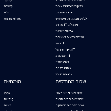
פיתוח אפליקציות מובייל
תַהֲלִיך
בדיקות ואבטחת איכות
קאררס
שירותי יישומים
בלוג
עיצוב ממשק משתמש/UX
שאלות נפוצות
שירותי IT מנוהלים
שירותי תשתית
טרנספורמציה דיגיטלית
ייעוץ IT
מיקור חוץ של IT
תמיכה ב-IT
דלפק עזרה
ניתוח נתונים
אבטחת סייבר
שכור מהנדסים
מוּמחִיוּת
שכור צוות פיתוח ייעודי
לְמַמֵן
שכור צוות פיתוח תוכנה
בַּנקָאוּת
שכור מפתחים מרוחקים
ביטוח