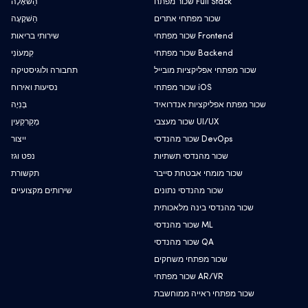
שכור מפתח Full Stack
הַשׁאָלָה
שכור מפתחי אתרים
הַשׁקָעָה
שכור מפתחי Frontend
שירותי בריאות
שכור מפתחי Backend
קִמעוֹנִי
שכור מפתחי אפליקציות מובייל
תחבורה ולוגיסטיקה
שכור מפתחי iOS
נסיעות ואירוח
שכור מפתח אפליקציות אנדרואיד
בְּנִיָה
שכור מעצבי UI/UX
מְקַרקְעִין
שכור מהנדסי DevOps
ייצור
שכור מהנדסי תשתיות
נפט וגז
שכור מומחי אבטחת סייבר
תקשורת
שכור מהנדסי נתונים
שירותים מקצועיים
שכור מהנדסי בינה מלאכותית
שכור מהנדסי ML
שכור מהנדסי QA
שכור מפתחי משחקים
שכור מפתחי AR/VR
שכור מפתחי ראייה ממוחשבת