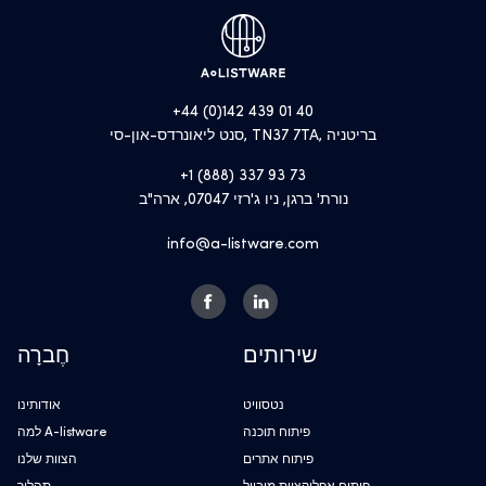
+44 (0)142 439 01 40
סנט ליאונרדס-און-סי, TN37 7TA, בריטניה
+1 (888) 337 93 73
נורת' ברגן, ניו ג'רזי 07047, ארה"ב
info@a-listware.com
שירותים
חֶברָה
נטסוויט
אודותינו
פיתוח תוכנה
למה A-listware
פיתוח אתרים
הצוות שלנו