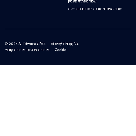
שכור מפתחי פינטק
שכור מפתחי תוכנה בתחום הבריאות
כֹּל הַזְכוּיוֹת שְׁמוּרוֹת.
© 2024 A-listware בע"מ.
מדיניות קובצי Cookie
מדיניות פרטיות