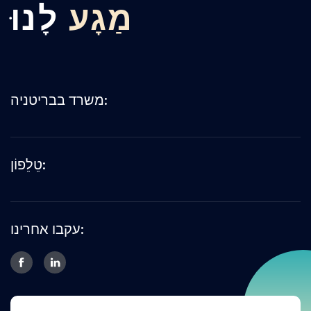
מַגָע
לָנוּ
משרד בבריטניה:
טֵלֵפוֹן:
עקבו אחרינו: