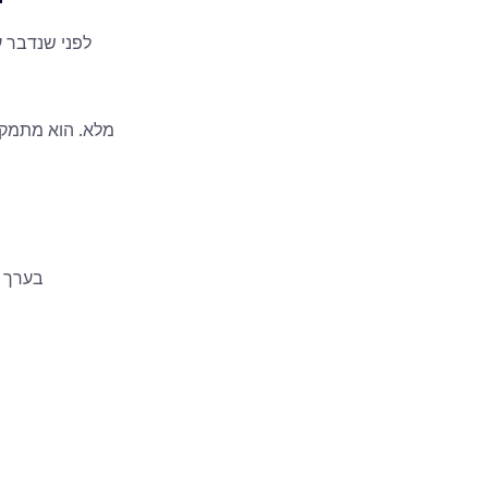
לפני שנדבר ע
(CRM, ERP, כלי מוצר או שיווק): בערך $3,000 עד 15,000