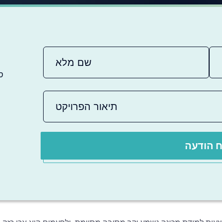
ס
 הודעה