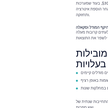
כמדד כללי, מקרי שימוש בעלי מורכבות נמוכה נופלים לרוב בטווח שבין $10,000 ל-$30,000, בעוד שמערכות
והה או מערכות בזמן אמת מגיעות לרוב ל-$50,000 עד $150,000+ לאחר הוספת איטרציה
ותחזוקה.
יקף המודל וסקאלה
 לעתים קרובות מעלה
ובילות
בעלויות
 מודלים קיימים
שומות באופן רציף
במחלקות שונות
יכולה להיות ההבדל בין יישום של $20,000 ל-$40,000 לבין התחייבות שנתית של
שש ספרות.