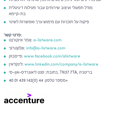
מיפוי הזדמנויות AI עם מדריכים למדיניות, סיכונים ואימוץ
מודל תפעולי ועיצוב שירותים עבור פעילות דיגיטלית
בת-קיימא
פיקוח על תוכניות עם מימוש ערך ואפשרות לשינוי
פרטי קשר:
a-listware.com
אֲתַר אִינטֶרנֶט:
info@a-listware.com
אֶלֶקטרוֹנִי:
www.facebook.com/alistware
פייסבוק:
www.linkedin.com/company/a-listware
לינקדאין:
כתובת: סנט ליאונרדס-און-סי, TN37 7TA, בריטניה
מספר טלפון: 44 (0)142 439 01 40+