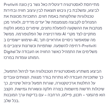
Protiviti מתייחסת לאסטרטגיה דיגיטלית כאל גשר בין כוונה
לביצוע, ומשלבת בין גיבוש תוצאות לבין עיצוב חוויה ובחירות
טכנולוגיות שהלקוחות באמת חווים. התוכניות מכוונות את
המנהלים לקבוצה מצומצמת של יעדים מדידים, ולאחר מכן
מנתבות את ההשקעה להפעלת נתונים, שיפורים במסע הלקוח
ומודרניזציה של הפלטפורמה. ממשל AI מתקיים לצד מקרי
שימוש יישומיים ב-AI, מה שמאפשר ניסויים אחראיים תוך
דחיפה להשפעה. שותפויות וכשרונות עיצוביים מ-Protiviti
Digital משלימים את התמהיל כאשר החוויה או העבודה על
המותג עומדות במרכז.
הביצוע משתרע מאסטרטגיית הטכנולוגיה ועד לניהול התפעול,
כך שתוכניות העבודה לא נותרות בגדר מצגות. הצוותים עובדים
על החלטות ארכיטקטורה, שגרות תפעול וניהול שינויים, כך
שיכולות חדשות מיושמות בצורה חלקה ונשארות גמישות. הקצב
הוא פרגמטי – תכנון, פיילוט, הרחבה – עם בדיקות ערך המובנות
בכל שלב.