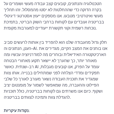
הטכנולוגיה והנתונים, קובעים קצב עבודה מעשי ושומרים על
בקרה הדוקה כדי שההחלטות לא יסטו מהמסלול. זהו תהליך
מעשי ואיטרטיבי מטבעו. אנו מספקים ייעוץ אסטרטגי דיגיטלי
בבריטניה ועובדים עם לקוחות ברחבי השוק הבריטי, בתמיכת
נוכחות רשמית וקווי תקשורת ייעודיים למעורבות מקומית.
חלק גדול מהעבודה שלנו הוא להפריד בין אותות לרעשים סביב
הענן, הנתונים וה-AI. אנו בוחנים את המצב הקיים, מגדירים את
הארכיטקטורה האידיאלית ובוחרים מה למודרניזציה עכשיו ומה
מאוחר יותר, כך שהערך לא יישאר תקוע מאחורי הבטחה
רב-שנתית. כאשר AI עומד על הפרק, אנו קובעים מגבלות,
תפקידים ומדדי הצלחה לפני שמתחילים בבנייה. אותו צוות
שמגדיר את תוכנית העבודה נשאר מעורב לאורך כל שלבי
הפיילוט וההעברה, מה שמאפשר לשמור על מומנטום יציב
ושקוף. כיום אנו משרתים גם לקוחות בבריטניה, כולל תוכניות
להגדלת צוות ותמיכה לצוותים בבריטניה.
נקודות עיקריות: