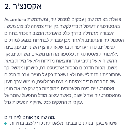
2. אקסנצ'ר
Accenture פועלת בצומת שבין עסקים לטכנולוגיה, ומשתמשת
באסטרטגיה דיגיטלית כדי לקשר בין יעדי צמיחה לביצוע מעשי.
העבודה מתחילה בדרך כלל בהערכת המצב הנוכחי בתחום
הטכנולוגיה והנתונים, ולאחר מכן עוברת לבחירות בנוגע למודלים
תפעוליים, סדרי עדיפויות בהשקעות ורצף השינויים. ענן, בינה
מלאכותית ואסטרטגיית פלטפורמה הם נושאים משותפים, אך
הדגש הוא על נתיבי ערך ותוצאות מדידות ולא על מילות באזז.
משם, מפות הדרכים מכסות ארכיטקטורה, כישרון וממשל, כך
שהתוכנית ניתנת ליישום ולא נשארת רק על הנייר. ערכות הכלים
של החברה סביב צמיחה מונעת טכנולוגיה, מימוש ערך הענן
ואסטרטגיית בינה מלאכותית ממוקמות כך שיקצרו את הזמן
מהאסטרטגיה ועד ליישום, כאשר עיצוב מודל התפעול שומר על
עקביות החלקים ככל שהיקף הפעילות גדל.
מה שהופך אותם לייחודיים:
שימוש בענן, בנתונים ובבינה מלאכותית כדי לעצב בחירות