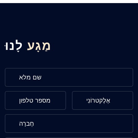
מַגָע
לָנוּ