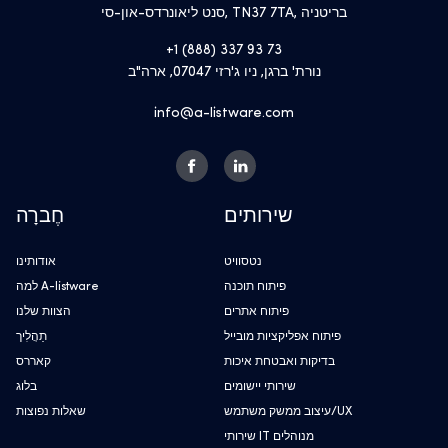
סנט ליאונרדס-און-סי, TN37 7TA, בריטניה
+1 (888) 337 93 73
נורת' ברגן, ניו ג'רזי 07047, ארה"ב
info@a-listware.com
שירותים
חֶברָה
נטסוויט
אודותינו
פיתוח תוכנה
למה A-listware
פיתוח אתרים
הצוות שלנו
פיתוח אפליקציות מובייל
תַהֲלִיך
בדיקות ואבטחת איכות
קאררס
שירותי יישומים
בלוג
עיצוב ממשק משתמש/UX
שאלות נפוצות
שירותי IT מנוהלים