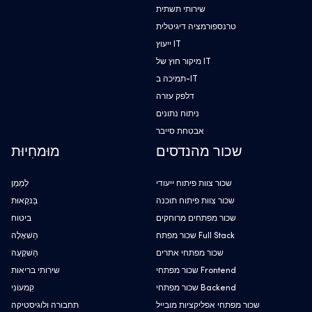
שירותי תשתית
טרנספורמציה דיגיטלית
ייעוץ IT
מיקור חוץ של IT
תמיכה ב-IT
דלפק עזרה
ניתוח נתונים
אבטחת סייבר
שכור מהנדסים
מוּמחִיוּת
שכור צוות פיתוח ייעודי
לְמַמֵן
שכור צוות פיתוח תוכנה
בַּנקָאוּת
שכור מפתחים מרוחקים
ביטוח
שכור מפתח Full Stack
הַשׁאָלָה
שכור מפתחי אתרים
הַשׁקָעָה
שכור מפתחי Frontend
שירותי בריאות
שכור מפתחי Backend
קִמעוֹנִי
שכור מפתחי אפליקציות מובייל
תחבורה ולוגיסטיקה