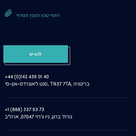
הוסף קובץ כקובץ מצורף
לְהַגִישׁ
+44 (0)142 439 01 40
סנט ליאונרדס-און-סי, TN37 7TA, בריטניה
+1 (888) 337 93 73
נורת' ברגן, ניו ג'רזי 07047, ארה"ב