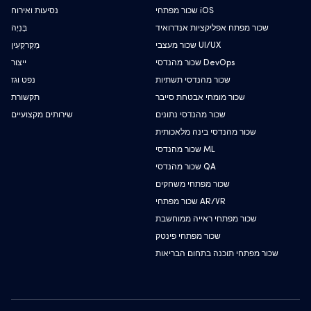
שכור מפתחי iOS
נסיעות ואירוח
שכור מפתח אפליקציות אנדרואיד
בְּנִיָה
שכור מעצבי UI/UX
מְקַרקְעִין
שכור מהנדסי DevOps
ייצור
שכור מהנדסי תשתיות
נפט וגז
שכור מומחי אבטחת סייבר
תקשורת
שכור מהנדסי נתונים
שירותים מקצועיים
שכור מהנדסי בינה מלאכותית
שכור מהנדסי ML
שכור מהנדסי QA
שכור מפתחי משחקים
שכור מפתחי AR/VR
שכור מפתחי ראייה ממוחשבת
שכור מפתחי פינטק
שכור מפתחי תוכנה בתחום הבריאות