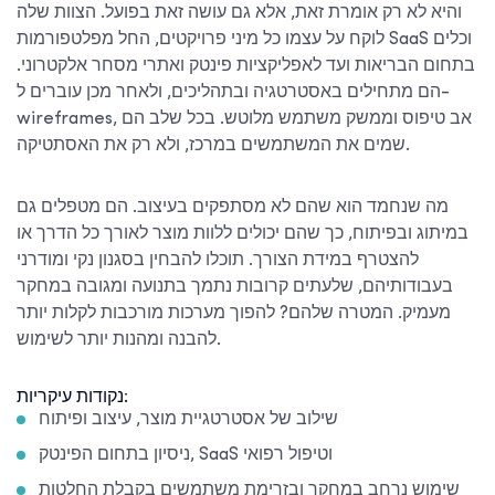
והיא לא רק אומרת זאת, אלא גם עושה זאת בפועל. הצוות שלה
לוקח על עצמו כל מיני פרויקטים, החל מפלטפורמות SaaS וכלים
בתחום הבריאות ועד לאפליקציות פינטק ואתרי מסחר אלקטרוני.
הם מתחילים באסטרטגיה ובתהליכים, ולאחר מכן עוברים ל-
wireframes, אב טיפוס וממשק משתמש מלוטש. בכל שלב הם
שמים את המשתמשים במרכז, ולא רק את האסתטיקה.
מה שנחמד הוא שהם לא מסתפקים בעיצוב. הם מטפלים גם
במיתוג ובפיתוח, כך שהם יכולים ללוות מוצר לאורך כל הדרך או
להצטרף במידת הצורך. תוכלו להבחין בסגנון נקי ומודרני
בעבודותיהם, שלעתים קרובות נתמך בתנועה ומגובה במחקר
מעמיק. המטרה שלהם? להפוך מערכות מורכבות לקלות יותר
להבנה ומהנות יותר לשימוש.
נקודות עיקריות:
שילוב של אסטרטגיית מוצר, עיצוב ופיתוח
ניסיון בתחום הפינטק, SaaS וטיפול רפואי
שימוש נרחב במחקר ובזרימת משתמשים בקבלת החלטות