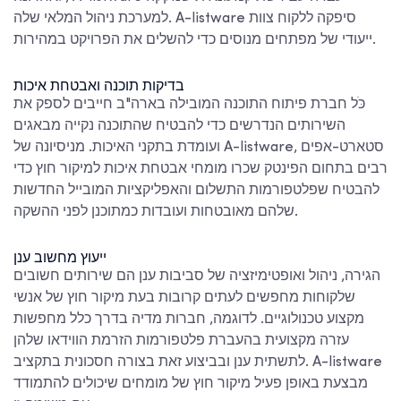
למערכת ניהול המלאי שלה. A-listware סיפקה ללקוח צוות
ייעודי של מפתחים מנוסים כדי להשלים את הפרויקט במהירות.
בדיקות תוכנה ואבטחת איכות
כֹּל
חברת פיתוח התוכנה המובילה בארה"ב
חייבים לספק את
השירותים הנדרשים כדי להבטיח שהתוכנה נקייה מבאגים
ועומדת בתקני האיכות. מניסיונה של A-listware, סטארט-אפים
רבים בתחום הפינטק שכרו מומחי אבטחת איכות למיקור חוץ כדי
להבטיח שפלטפורמות התשלום והאפליקציות המובייל החדשות
שלהם מאובטחות ועובדות כמתוכנן לפני ההשקה.
ייעוץ מחשוב ענן
הגירה, ניהול ואופטימיזציה של סביבות ענן הם שירותים חשובים
שלקוחות מחפשים לעתים קרובות בעת מיקור חוץ של אנשי
מקצוע טכנולוגיים. לדוגמה, חברות מדיה בדרך כלל מחפשות
עזרה מקצועית בהעברת פלטפורמות הזרמת הווידאו שלהן
לתשתית ענן ובביצוע זאת בצורה חסכונית בתקציב. A-listware
מבצעת באופן פעיל מיקור חוץ של מומחים שיכולים להתמודד