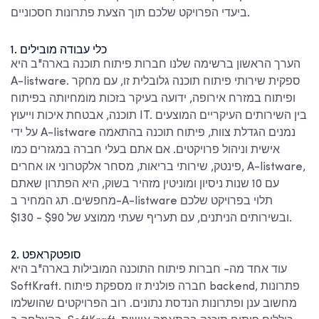
ביעדי הפרויקט שלכם תוך הצעת פתרונות חסכוניים.
1. כלי עבודה מובילים
הערך הראשון ברשימה שלנו
חברות פיתוח תוכנה בארה"ב
היא
A-listware. ספקית שירותי פיתוח תוכנה גלובלית זו, עם מחקר
ופיתוח במזרח אירופה, ידועה בעיקר בזכות מומחיותה בפיתוח
תוכנה, אבטחת איכות וייעוץ IT. בין השירותים העיקריים המוצעים
על ידי A-listware נמנים הגדלת צוות, פיתוח תוכנה בהתאמה
אישית וניהול פרויקטים. אם אתם בעלי חברה במגזרים כמו
פינטק, שירותי בריאות, מסחר אלקטרוני או אחרים, A-listware,
עם 10 שנות ניסיון ומוניטין מזהיר בשוק, היא הפתרון שאתם
מחפשים. תג המחיר ב-A-listware תלוי בפרויקט שלכם
ובשירותים הניתנים, עם תעריף שעתי ממוצע של $90 - $130.
2. סופטקראפט
עוד אחד מה-
חברות פיתוח התוכנה המובילות בארה"ב
היא
SoftKraft. חברה פולנית זו מספקת פיתוח backend, פתרונות
מחשוב ענן ופתרונות הנדסת נתונים. רוב הפרויקטים שהושלמו