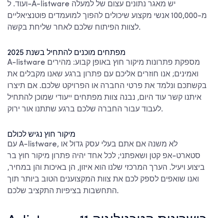
ועוד. ל-A-listware יש מאגר נתונים עצום של למעלה
מ-100,000 אנשי מקצוע שיכולים להפוך למועמדים פוטנציאליים
לצוות הפיתוח שלכם לאחר שליחת בקשה.
מפתחים מוכנים להתחיל בשנת 2025
A-listware מספקת פתרונות מיקור חוץ באופן קבוע: מהירים
ואמינים; אנו חוזרים אליכם עם פתרון ברגע שאנו מקבלים את
בקשתכם ונלמד את פרטי החברה או הפרויקט שלכם. אם תיצרו
איתנו קשר עוד היום, נבנה צוות מפתחים ייעודי שמוכן להתחיל
לעבוד עבור החברה שלכם ברגע שתתנו אור ירוק.
מיקור חוץ נגיש לכולם
עם A-listware, לא משנה אם אתם בעלי עסק גדול או
סטארט-אפ קטן ושאפתני; לכל אחד יהיה פתרון מיקור חוץ בר
ביצוע ויעיל. הערך המרכזי שלנו הוא איזון, הן באיכות והן במחיר,
ואנו שואפים לספק לכם את צוות המקצוענים הטוב ביותר תוך
התחשבות בציפיות התקציב שלכם.