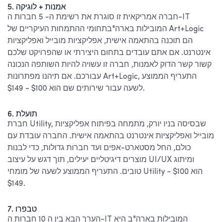
5. אמנות + לוגיקה
חברה אמריקאית זו סוגרת את רשימת ה-
5 חברות ה-IT
המובילות בארה"ב
תחומי ההתמחות העיקריים של Art+Logic
הם תוכנה בהתאמה אישית, אפליקציות מובייל ואפליקציות
אינטרנט. אם אתם עובדים בתחום היצירתי או שהפרויקט שלכם
קשור קשר הדוק לאמנות, חברה זו עשויה להיות השותפה הנכונה
עבורכם. אם תיהנו מפתרונות Art+Logic, התעריף הממוצע
לשעה עבור שירותים שם הוא $100 - $149.
6. תועלת
חברת Utility, שבסיסה בניו יורק, מתמחה בפיתוח אפליקציות
מובייל ואפליקציות אינטרנט בהתאמה אישית. החברה עובדת עם
כולם, החל מסטארט-אפים ועד חברות גדולות, כדי לבנות
מוצרים דיגיטליים יעילים, תוך דגש על עיצוב UI/UX ומיתוג
טובים. התעריף הממוצע לשעה של מומחי Utility הוא $100 -
$149.
7. טבפרו
10 חברות ה-IT המובילות בארה"ב
היא
הערך הבא בין ה