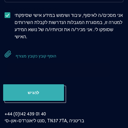
הסכמה לעיבוד נתונים אישיים
אני מסכים/ה לאיסוף, עיבוד ושימוש במידע אישי שסיפקתי
למטרה זו, במסגרת המגבלות הנדרשות לקבלת השירותים
שסופקו לי. אני מכיר/ה את זכויותיו/ה של נושא המידע
האישי.
הוסף קובץ כקובץ מצורף
לְהַגִישׁ
+44 (0)142 439 01 40
סנט ליאונרדס-און-סי, TN37 7TA, בריטניה