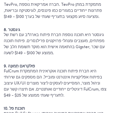
TevPro, חברה אמריקאית נוספת. TevPro מתמקדת במתן
פתרונות ייחודיים במגזרים כמו פיננסים, לוגיסטיקה ובריאות,
ומציעה סיוע מקצועי בתעריף שעתי של בערך $100 - $149.
8. גיגסטר
גיגסטר היא תוכנה נוספת
חברת פיתוח בארה"ב
עם רשת של
מפתחים, מעצבים ומנהלי פרויקטים פרילנסרים. פיתוח תוכנה
בהתאמה אישית הוא מוקד תשומת הלב של Gigster, עם שכר
ממוצע של $100 - $149 לשעה.
9. פולקראם
תְמוּנָה
FulCrum היא חברת פיתוח תוכנה אוקראינית המתמקדת
בפיתוח אפליקציות אינטרנט ומובייל. הם מספקים גם שירותי
עיצוב UX/UI וניהול מוצר, המסייעים לעסקים ליצור מוצרים
דיגיטליים ייחודיים ואותנטיים. אם תיצרו קשר עם FulCrum, צפו
לתעריף שעתי ממוצע של $25 - $49.
10. תוכנת פל