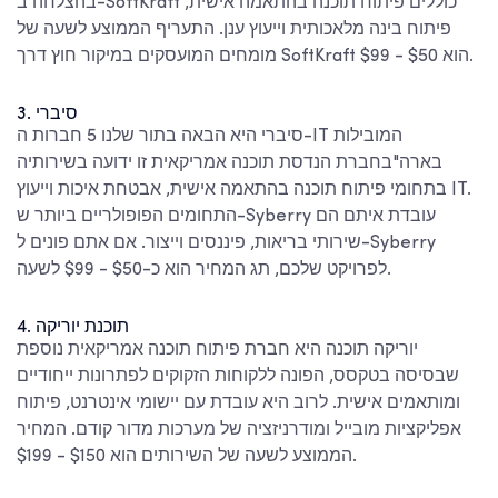
בהצלחה ב-SoftKraft כוללים פיתוח תוכנה בהתאמה אישית,
פיתוח בינה מלאכותית וייעוץ ענן. התעריף הממוצע לשעה של
מומחים המועסקים במיקור חוץ דרך SoftKraft הוא $50 - $99.
3. סיברי
סיברי היא הבאה בתור שלנו
5 חברות ה-IT המובילות
בארה"ב
חברת הנדסת תוכנה אמריקאית זו ידועה בשירותיה
בתחומי פיתוח תוכנה בהתאמה אישית, אבטחת איכות וייעוץ IT.
התחומים הפופולריים ביותר ש-Syberry עובדת איתם הם
שירותי בריאות, פיננסים וייצור. אם אתם פונים ל-Syberry
לפרויקט שלכם, תג המחיר הוא כ-$50 - $99 לשעה.
4. תוכנת יוריקה
יוריקה תוכנה היא חברת פיתוח תוכנה אמריקאית נוספת
שבסיסה בטקסס, הפונה ללקוחות הזקוקים לפתרונות ייחודיים
ומותאמים אישית. לרוב היא עובדת עם יישומי אינטרנט, פיתוח
אפליקציות מובייל ומודרניזציה של מערכות מדור קודם. המחיר
הממוצע לשעה של השירותים הוא $150 - $199.