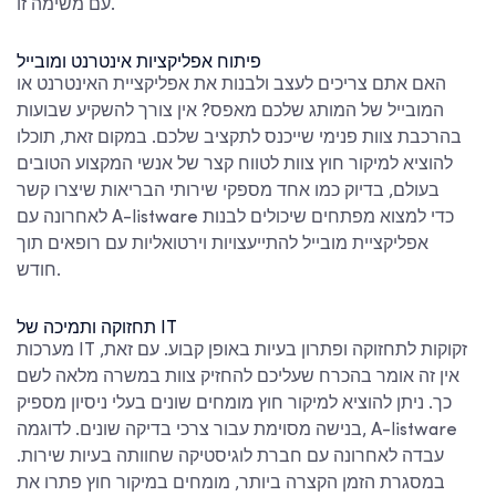
עם משימה זו.
פיתוח אפליקציות אינטרנט ומובייל
האם אתם צריכים לעצב ולבנות את אפליקציית האינטרנט או
המובייל של המותג שלכם מאפס? אין צורך להשקיע שבועות
בהרכבת צוות פנימי שייכנס לתקציב שלכם. במקום זאת, תוכלו
להוציא למיקור חוץ צוות לטווח קצר של אנשי המקצוע הטובים
בעולם, בדיוק כמו אחד מספקי שירותי הבריאות שיצרו קשר
לאחרונה עם A-listware כדי למצוא מפתחים שיכולים לבנות
אפליקציית מובייל להתייעצויות וירטואליות עם רופאים תוך
חודש.
תחזוקה ותמיכה של IT
מערכות IT זקוקות לתחזוקה ופתרון בעיות באופן קבוע. עם זאת,
אין זה אומר בהכרח שעליכם להחזיק צוות במשרה מלאה לשם
כך. ניתן להוציא למיקור חוץ מומחים שונים בעלי ניסיון מספיק
בנישה מסוימת עבור צרכי בדיקה שונים. לדוגמה, A-listware
עבדה לאחרונה עם חברת לוגיסטיקה שחוותה בעיות שירות.
במסגרת הזמן הקצרה ביותר, מומחים במיקור חוץ פתרו את