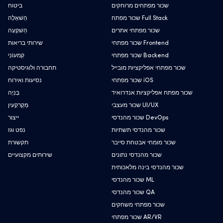
שכור מפתחים מרוחקים
ביטוח
שכור מפתח Full Stack
הַשׁאָלָה
שכור מפתחי אתרים
הַשׁקָעָה
שכור מפתחי Frontend
שירותי בריאות
שכור מפתחי Backend
קִמעוֹנִי
שכור מפתחי אפליקציות מובייל
תחבורה ולוגיסטיקה
שכור מפתחי iOS
נסיעות ואירוח
שכור מפתח אפליקציות אנדרואיד
בְּנִיָה
שכור מעצבי UI/UX
מְקַרקְעִין
שכור מהנדסי DevOps
ייצור
שכור מהנדסי תשתיות
נפט וגז
שכור מומחי אבטחת סייבר
תקשורת
שכור מהנדסי נתונים
שירותים מקצועיים
שכור מהנדסי בינה מלאכותית
שכור מהנדסי ML
שכור מהנדסי QA
שכור מפתחי משחקים
שכור מפתחי AR/VR