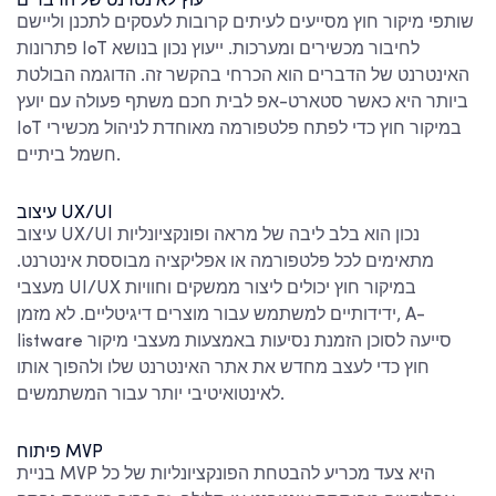
ייעוץ לאינטרנט של הדברים
שותפי מיקור חוץ מסייעים לעיתים קרובות לעסקים לתכנן וליישם
פתרונות IoT לחיבור מכשירים ומערכות. ייעוץ נכון בנושא
האינטרנט של הדברים הוא הכרחי בהקשר זה. הדוגמה הבולטת
ביותר היא כאשר סטארט-אפ לבית חכם משתף פעולה עם יועץ
IoT במיקור חוץ כדי לפתח פלטפורמה מאוחדת לניהול מכשירי
חשמל ביתיים.
עיצוב UX/UI
עיצוב UX/UI נכון הוא בלב ליבה של מראה ופונקציונליות
מתאימים לכל פלטפורמה או אפליקציה מבוססת אינטרנט.
מעצבי UI/UX במיקור חוץ יכולים ליצור ממשקים וחוויות
ידידותיים למשתמש עבור מוצרים דיגיטליים. לא מזמן, A-
listware סייעה לסוכן הזמנת נסיעות באמצעות מעצבי מיקור
חוץ כדי לעצב מחדש את אתר האינטרנט שלו ולהפוך אותו
לאינטואיטיבי יותר עבור המשתמשים.
פיתוח MVP
בניית MVP היא צעד מכריע להבטחת הפונקציונליות של כל