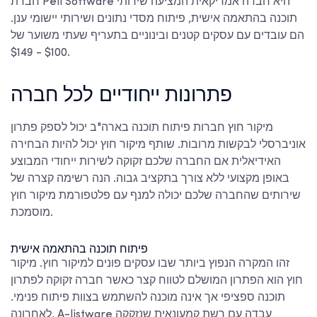
חברת Pell Software היא חברה אמריקאית המציעה שירותי
תוכנה בהתאמה אישית, פיתוח מסדי נתונים ושירותי יישומי ענן.
הם עובדים עם עסקים קטנים ובינוניים בתעריף שעתי משוער של
$100 - $149.
פתרונות ייחודיים לכל חברה
מיקור חוץ
חברות פיתוח תוכנה בארה"ב
יכול לספק פתרון
אוניברסלי לבקשות מרובות. שותף מיקור חוץ יכול להיות הבחירה
האידיאלית אם החברה שלכם זקוקה לשירות ייחודי המבוצע
באופן מקצועי ללא צורך בתקציב גבוה. הנה רשימה קצרה של
שירותים שהחברה שלכם יכולה למנף עם פלטפורמת מיקור חוץ
מוסמכת.
פיתוח תוכנה בהתאמה אישית
זהו המקרה הנפוץ ביותר שבו עסקים פונים למיקור חוץ. מיקור
חוץ הוא הפתרון המושלם לטווח קצר כאשר חברה זקוקה לפתרון
תוכנה ספציפי אך אינה מוכנה להשתמש בצוות פיתוח פנימי.
לאחרונה, A-listware עבדה עם רשת קמעונאית שנזקקה