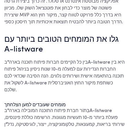
אפליקציה מבוססת אינטרנט או סלולר. זה כרוך ביצירת גרסה
פשוטה של מוצר כדי לבחון את פוטנציאל השוק שלו. מכיוון
שיצירת MVP היא בדרך כלל פרויקט לטווח קצר, מיקור חוץ הוא
הדרך הטובה ביותר להבטיח תוצאות איכותיות תוך חיסכון כספי.
גלו את המומחים הטובים ביותר עם
A-listware
A-listware היא בין
בין כל הקיימים
חברות פיתוח תוכנה בארה"ב
החברות הנדירות עם למעלה מ-10 שנות ניסיון בניהול פיתוח
תוכנה בהתאמה אישית ושירותים נלווים. הנה הסיבה שכדאי לכם
לשקול את A-listware כשותפת מיקור החוץ האוניברסלית
שלכם.
מומחים שעובדים למען הצלחתך
A-listware
בְּתוֹר
חברת פיתוח התוכנה המובילה בארה"ב
פועלת ביותר מ-10 תעשיות מגוונות. הרשימה כוללת פיננסים,
שירותי בריאות, קמעונאות, טלקומוניקציה, ייצור, לוגיסטיקה, נדל"ן