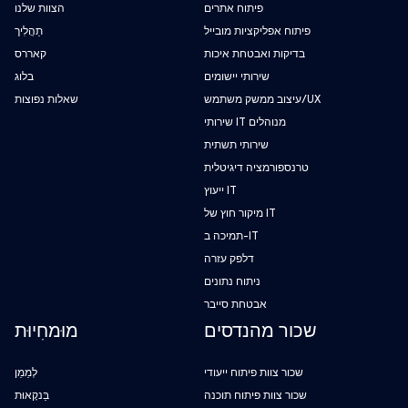
פיתוח אתרים
הצוות שלנו
פיתוח אפליקציות מובייל
תַהֲלִיך
בדיקות ואבטחת איכות
קאררס
שירותי יישומים
בלוג
עיצוב ממשק משתמש/UX
שאלות נפוצות
שירותי IT מנוהלים
שירותי תשתית
טרנספורמציה דיגיטלית
ייעוץ IT
מיקור חוץ של IT
תמיכה ב-IT
דלפק עזרה
ניתוח נתונים
אבטחת סייבר
שכור מהנדסים
מוּמחִיוּת
שכור צוות פיתוח ייעודי
לְמַמֵן
שכור צוות פיתוח תוכנה
בַּנקָאוּת