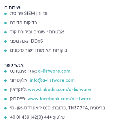
שירותים:
פריסת SIEM וכיוונון
בדיקות חדירה
אבטחת יישומים וביקורת קוד
הגנה מפני DDoS
ביקורות תאימות ויישור סיכונים
אנשי קשר:
a-listware.com
אֲתַר אִינטֶרנֶט:
info@a-listware.com
אֶלֶקטרוֹנִי:
www.linkedin.com/a-listware
לינקדאין:
www.facebook.com/alistware
פייסבוק:
כתובת: סנט ליאונרדס-און-סי, TN37 7TA, בריטניה
טלפון: +44 (0)142 439 01 40