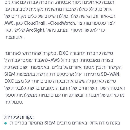
תגובה לאירועים וניטור אבטחה. החברה עבדה עם ארגונים
גדולים, כולל כאלה שעברו מתשתית מקומית לסביבות ענן
רב-אזוריות. הגישה שלה כוללת שילוב של כלים מקוריים של
AWS, כגון CloudTrail ו-CloudWatch, לצד פלטפורמות צד
שלישי, כגון ArcSight, כדי לאפשר איסוף יומנים, ניהול
ואוטומציה.
במקרה שהתרחש לאחרונה, DXC סייעה לחברת תחבורה
להעביר עומסי עבודה ל-AWS בצורה מאובטחת, תוך ניהול
הקישוריות בין מספר אזורים גלובליים. באמצעות יישום מערכת
SIEM מרכזית וייעול ארכיטקטורת הרשת באמצעות SD-WAN,
DXC סייעה לארגון להשיג נראות ובקרה טובים יותר על מצב
האבטחה שלו. השירותים של החברה מגובים ברשת גלובלית של
מרכזי תפעול אבטחה ובשותפויות עם סוכנויות ממשלתיות וספקי
טכנולוגיה.
נקודות עיקריות:
מתמקד בפריסות SIEM בקנה מידה גדול ובאזורים מרובים