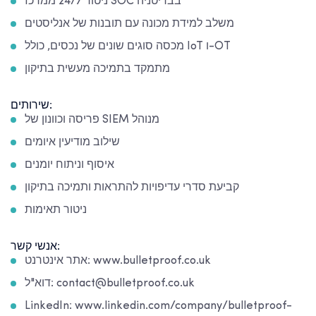
ניטור 24/7 ממרכז SOC בבריטניה
משלב למידת מכונה עם תובנות של אנליסטים
מכסה סוגים שונים של נכסים, כולל IoT ו-OT
מתמקד בתמיכה מעשית בתיקון
שירותים:
פריסה וכוונון של SIEM מנוהל
שילוב מודיעין איומים
איסוף וניתוח יומנים
קביעת סדרי עדיפויות להתראות ותמיכה בתיקון
ניטור תאימות
אנשי קשר:
אתר אינטרנט: www.bulletproof.co.uk
דוא"ל: contact@bulletproof.co.uk
LinkedIn: www.linkedin.com/company/bulletproof-