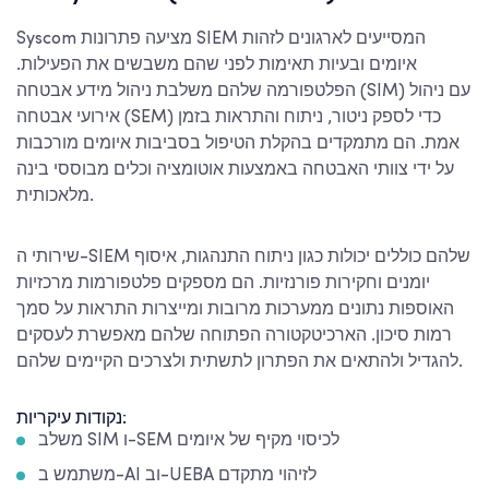
Syscom מציעה פתרונות SIEM המסייעים לארגונים לזהות
איומים ובעיות תאימות לפני שהם משבשים את הפעילות.
הפלטפורמה שלהם משלבת ניהול מידע אבטחה (SIM) עם ניהול
אירועי אבטחה (SEM) כדי לספק ניטור, ניתוח והתראות בזמן
אמת. הם מתמקדים בהקלת הטיפול בסביבות איומים מורכבות
על ידי צוותי האבטחה באמצעות אוטומציה וכלים מבוססי בינה
מלאכותית.
שירותי ה-SIEM שלהם כוללים יכולות כגון ניתוח התנהגות, איסוף
יומנים וחקירות פורנזיות. הם מספקים פלטפורמות מרכזיות
האוספות נתונים ממערכות מרובות ומייצרות התראות על סמך
רמות סיכון. הארכיטקטורה הפתוחה שלהם מאפשרת לעסקים
להגדיל ולהתאים את הפתרון לתשתית ולצרכים הקיימים שלהם.
נקודות עיקריות:
משלב SIM ו-SEM לכיסוי מקיף של איומים
משתמש ב-AI וב-UEBA לזיהוי מתקדם