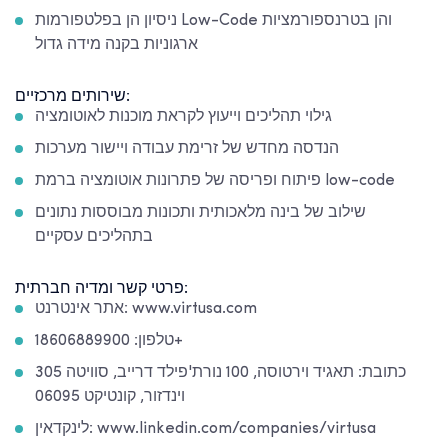
ניסיון הן בפלטפורמות Low-Code והן בטרנספורמציות
ארגוניות בקנה מידה גדול
שירותים מרכזיים:
גילוי תהליכים וייעוץ לקראת מוכנות לאוטומציה
הנדסה מחדש של זרימת עבודה ויישור מערכות
פיתוח ופריסה של פתרונות אוטומציה ברמת low-code
שילוב של בינה מלאכותית ותכונות מבוססות נתונים
בתהליכים עסקיים
פרטי קשר ומדיה חברתית:
אתר אינטרנט: www.virtusa.com
טלפון: 18606889900+
כתובת: תאגיד וירטוסה, 100 נורת'פילד דרייב, סוויטה 305
וינדזור, קונטיקט 06095
לינקדאין: www.linkedin.com/companies/virtusa