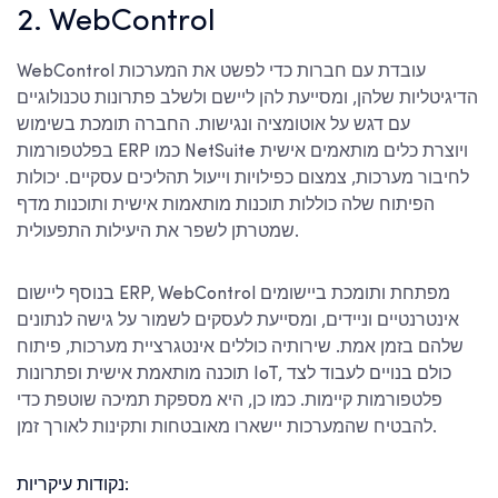
2. WebControl
WebControl עובדת עם חברות כדי לפשט את המערכות
הדיגיטליות שלהן, ומסייעת להן ליישם ולשלב פתרונות טכנולוגיים
עם דגש על אוטומציה ונגישות. החברה תומכת בשימוש
בפלטפורמות ERP כמו NetSuite ויוצרת כלים מותאמים אישית
לחיבור מערכות, צמצום כפילויות וייעול תהליכים עסקיים. יכולות
הפיתוח שלה כוללות תוכנות מותאמות אישית ותוכנות מדף
שמטרתן לשפר את היעילות התפעולית.
בנוסף ליישום ERP, WebControl מפתחת ותומכת ביישומים
אינטרנטיים וניידים, ומסייעת לעסקים לשמור על גישה לנתונים
שלהם בזמן אמת. שירותיה כוללים אינטגרציית מערכות, פיתוח
תוכנה מותאמת אישית ופתרונות IoT, כולם בנויים לעבוד לצד
פלטפורמות קיימות. כמו כן, היא מספקת תמיכה שוטפת כדי
להבטיח שהמערכות יישארו מאובטחות ותקינות לאורך זמן.
נקודות עיקריות: