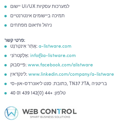
יישום UI/UX למערכות עסקיות
תמיכה ביישומים אינטרנטיים
ניהול ותיאום מפתחים
פרטי קשר:
a-listware.com
אֲתַר אִינטֶרנֶט:
info@a-listware.com
אֶלֶקטרוֹנִי:
www.facebook.com/alistware
פייסבוק:
www.linkedin.com/company/a-listware
לינקדאין:
כתובת: סנט ליאונרדס-און-סי, TN37 7TA, בריטניה
טלפון: +44 (0)142 439 01 40