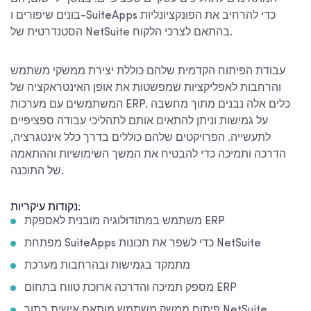
בונים שיפורים ו-SuiteApps כדי להרחיב את הפונקציונליות
הסטנדרטית של NetSuite בהתאם לצרכי הלקוח.
עבודת הפיתוח הקדמית שלהם כוללת יצירת ממשקי משתמש
והרחבות לאפליקציות שמפשטות את אופן האינטראקציה של
המשתמשים עם מערכות ERP. כלים אלה נבנים מתוך מחשבה
על גמישות וניתן להתאים אותם לתהליכי עבודה ספציפיים
לתעשייה. הפרויקטים שלהם כוללים בדרך כלל אינטגרציה,
הדרכה ותמיכה כדי להבטיח את המשך השימושיות וההתאמה
של התוכנה.
נקודות עיקריות:
משתמש במתודולוגיה מובנית לאספקת ERP
מפתחת SuiteApps כדי לשפר את תכונות NetSuite
מתמקד בגמישות ובהרחבות מערכת
מספק תמיכה והדרכה ארוכת טווח בתחום ERP
פיתוח ממשק משתמש מותאם אישית בתוך NetSuite