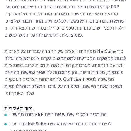
מותאמות אישית ותמיכה שוטפת ללקוחות. עבודתה כוללת פיתוח
קדמי ותצורת מערכות, ולעתים קרובות היא בונה ממשקי ERP
מותאמים אישית המשקפים את זרימות העבודה של העסקים
שהיא תומכת בהם. היא ניגשת לכל פרויקט מתוך הבנה של צרכי
הלקוח לפני יישום פתרונות טכניים, כדי להבטיח שהתוצאה תהיה
פונקציונלית ותתאים להרגלי המשתמשים.
מפתחים ויועצים של החברה עובדים על מערכות NetSuite כדי
לבנות ממשקים המסייעים למשתמשים לקיים אינטראקציה יעילה
יותר עם הנתונים. מערכות קדמיות אלה תומכות לרוב בפונקציות
פיננסיות, מכירות ודיווח, והן מתוכננות להישאר גמישות בהתאם
להתפתחות הצרכים העסקיים. Cofficient ממשיכה לספק
תמיכה לאחר היישום, ומקפידה על עדכון המערכות והרלוונטיות
שלהן לאורך זמן.
נקודות עיקריות:
בונה ממשקי ERP התומכים במקרי שימוש אמיתיים
עובד עם NetSuite לפיתוח פתרונות מותאמים אישית