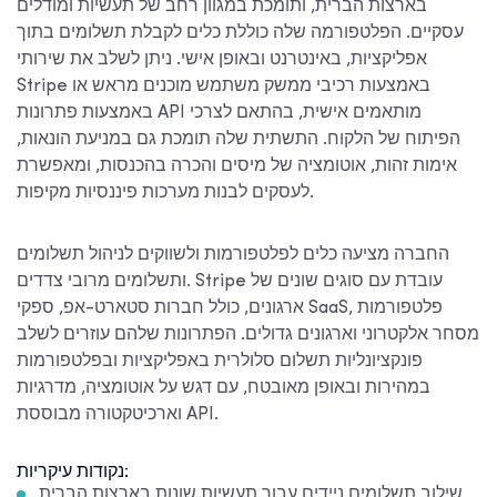
בארצות הברית, ותומכת במגוון רחב של תעשיות ומודלים
עסקיים. הפלטפורמה שלה כוללת כלים לקבלת תשלומים בתוך
אפליקציות, באינטרנט ובאופן אישי. ניתן לשלב את שירותי
Stripe באמצעות רכיבי ממשק משתמש מוכנים מראש או
באמצעות פתרונות API מותאמים אישית, בהתאם לצרכי
הפיתוח של הלקוח. התשתית שלה תומכת גם במניעת הונאות,
אימות זהות, אוטומציה של מיסים והכרה בהכנסות, ומאפשרת
לעסקים לבנות מערכות פיננסיות מקיפות.
החברה מציעה כלים לפלטפורמות ולשווקים לניהול תשלומים
ותשלומים מרובי צדדים. Stripe עובדת עם סוגים שונים של
ארגונים, כולל חברות סטארט-אפ, ספקי SaaS, פלטפורמות
מסחר אלקטרוני וארגונים גדולים. הפתרונות שלהם עוזרים לשלב
פונקציונליות תשלום סלולרית באפליקציות ובפלטפורמות
במהירות ובאופן מאובטח, עם דגש על אוטומציה, מדרגיות
וארכיטקטורה מבוססת API.
נקודות עיקריות:
שילוב תשלומים ניידים עבור תעשיות שונות בארצות הברית