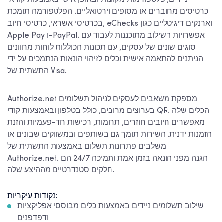
כרטיסים מחוברים או מסופים וירטואליים. הפלטפורמה תומכת
בכרטיסי אשראי, כרטיסי חיוב, eChecks וארנקים דיגיטליים כגון
Apple Pay ו-PayPal. אפשרויות השילוב מתוכננות לעבוד עם
סוגים שונים של עסקים, עם תכונות הכוללות לוחות מחוונים
הניתנים להתאמה אישית וכלים לזיהוי הונאות הנתמכים על ידי
התשתית של Visa.
Authorize.net מספקת משאבים לעסקים לניהול תשלומים
בערוצים מרובים, כולל בטלפון ובאמצעות קודי QR. הכלים שלה
מאפשרים חיובים חוזרים, תרומות, רכישות חד-פעמיות והזנת
הזמנות ידנית. השירות תומך גם בשותפים ובמשווקים שבונים או
משלבים פתרונות תשלום באמצעות התשתית של
Authorize.net. הגנה מפני הונאה בזמן אמת ותמיכה 24/7 הם
חלקים סטנדרטיים מההיצע שלה.
נקודות עיקריות:
שילוב תשלומים ניידים באמצעות כלים מבוססי אפליקציות
ודפדפנים