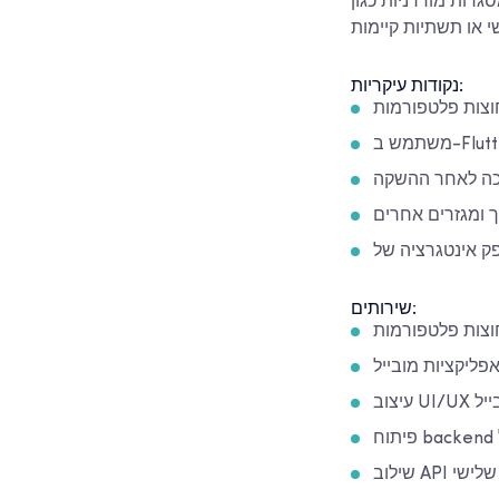
Flutter, React Nativ ו-Swift. דגש מושם על גמישות, אבטחה
נקודות עיקריות:
חוצות פלטפורמות
יכה לאחר ההשקה
ך ומגזרים אחרים
שירותים:
וצות פלטפורמות
פליקציות מובייל
ובייל
ל צד שלישי