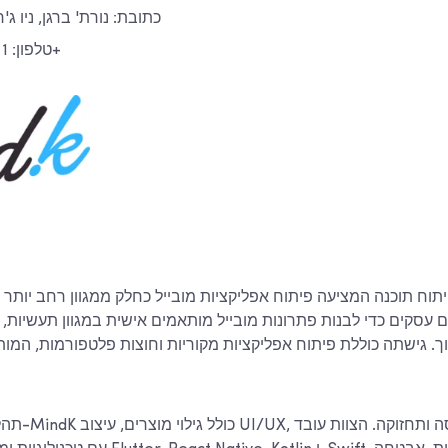
כתובת: נורת' ברגן, ניו ג'רזי 07047, אר
טלפון: 1 (888) 337 93 73+
עסקים כדי לבנות פתרונות מובייל מותאמים אישית במגוון תעשיות, כ
וך. גישתה כוללת פיתוח אפליקציות מקוריות וחוצות פלטפורמות, המו
תהליך פיתוח המו