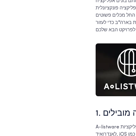
 אתם בונים אפליקציה
ליקציה פונקציונלית
 החל מכלים פשוטים
ת בארה"ב כדי לעזור
דה מובילים
A-listware היא חברת פיתוח אפליקציות מובייל עם משרדים בבריטניה ובארה"ב. אנו מפתחים אפליקציות
לאנדרואיד, iOS ופתרונות חוצי פלטפורמות, תוך שימוש בטכנולוגיות כמו Java, Kotlin, Swift, React Native ו-