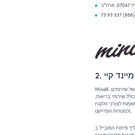
ה"ב
2. מיינד קיי
MindK היא חברת פיתוח תוכנה המציעה פיתוח אפליקציות מובייל כחלק ממגוון רחב יותר של שירותים.
ולל שירותי בריאות,
תאמות לצורכי הלקוח
ולמטרות הפרויקט.
בייל ב-MindK כולל גילוי מוצרים, עיצוב UI/UX, פיתוח, בדיקות, פריסה ותחזוקה. הצוות עובד