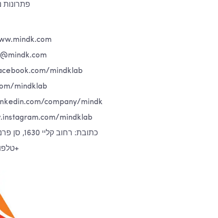
פתרונות נ
אתר אינטרנט: mindk.com
דוא"ל: indk.com
פייסבוק: book.com/mindklab
טוויטר: indklab
לינקדאין: edin.com/company/mindk
אינסטגרם: stagram.com/mindklab
כתובת: רחוב קליי 1630, סן פרנסיסקו, קליפורניה
טלפון: 1 415 841 3330+