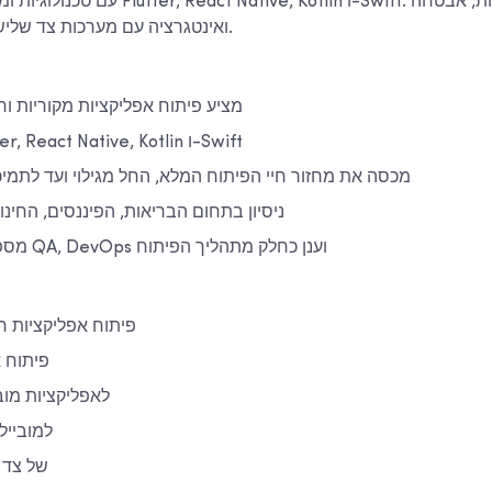
עם טכנולוגיות ומסגרות מודרניות כגון e, Kotlin
ואינטגרציה עם מערכות צד שלישי או תשתיות קיימות.
מציע פיתוח אפליקציות מקוריות ו
משתמש ב-Flutter, React Native, Kotlin ו-Swift
מכסה את מחזור חיי הפיתוח המלא, החל מגילוי ועד לתמ
ניסיון בתחום הבריאות, הפיננסים, החינו
מספק אינטגרציה של QA, DevOps וענן כחלק מתהליך הפיתוח
פיתוח אפליקציות ח
פיתוח א
עיצוב UI/UX לאפליקציות מ
פיתוח backend למובייל
שילוב API ש