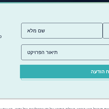
ס
 הודעה