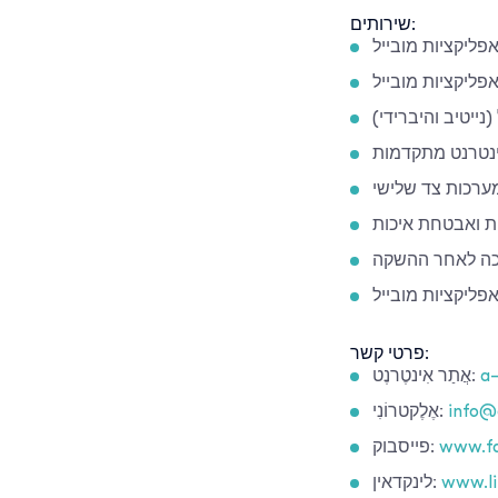
שירותים:
אפליקציות מובייל
אפליקציות מובייל
נייטיב והיברידי)
ינטרנט מתקדמות
מערכות צד שלישי
ת ואבטחת איכות
כה לאחר ההשקה
פליקציות מובייל
פרטי קשר:
a-
אֲתַר אִינטֶרנֶט:
info@
אֶלֶקטרוֹנִי:
www.fa
פייסבוק:
www.li
לינקדאין: