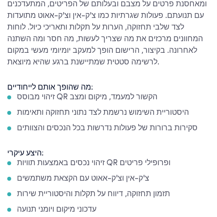
ומאחסנת פרטים על מצבם ובעלותם של הפריטים, המתעדכנים
עם תנועתם. פעולות שגרתיות כמו צ'ק-אין וצ'ק-אאוט מתועדות
לצד שלבי תחזוקה, הערות על תקלות ותאריכי כיול. לוחות
המחוונים מרכזים את מה שצריך לעשות, מה חסר ומה השתנה
לאחרונה. בקיצור, הרישום הופך למעקב יומיומי מעשי במקום
לרשימה סטטית שמתיישנת ברגע שהיא מיוצאת.
מה שהופך אותם לייחודיים:
זיהוי מבוסס QR הקשור למעמד, מיקום ומצב
היסטוריית השימוש נרשמת לצד נתוני תחזוקה ותאימות
סקירות ברורות של פעולות נדרשות בכל הנכסים והצוותים
היצע עיקרי:
זיהוי נכסים באמצעות תוויות QR ופרופילי פריטים
צ'ק-אין וצ'ק-אאוט עם הקצאת משתמשים
תזמון תחזוקה, דיווח על תקלות והיסטוריית שירות
עדכוני מיקום ויומני תנועה