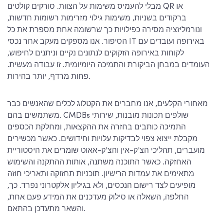
מבלי להעמיס משימות על הצוות. סורקים קולטים QR או
ברקודים בשניות, משימות גילוי מזרימות רשומות חדשות,
ונורמליזציה מסירה כפילויות כך שרשומה אחת מספרת את כל
הסיפור. אנו מספקים מעקב אחר נכסי IT באירופה ועובדים עם
לקוחות באירופה הזקוקים לנתונים נקיים וניתנים לחיפוש,
העומדים במבחן הביקורת והתמיכה היומיומית. זו עבודה מעשית.
פחות מרדף, יותר בהירות.
מאחורי הקלעים, אנו מחברים את הקטלוג לכלים שהאנשים כבר
משתמשים בהם. CMDBs שולפים תכונות מובנות, שירותי
התמיכה כותבים בחזרה את ההקצאות, ומחלקת הכספים
מקבלת ייצוא צפוי לבדיקות עלויות וחידושים. כאשר מכשירים
מועברים, תהליכי הצ'ק-אין והצ'ק-אאוט שומרים את היסטוריית
האחזקה. כאשר התוכנה משתנה, אותות ההתקנה והשימוש
מתאימים את עמדות הרישיון. תוכניות תחזוקה ותאריכי חוזה
מופיעים לצד רישום הנכסים, ולא בגיליון אלקטרוני נפרד. כך,
החלפה, השאלה או סילוק מעדכנים את המידע פעם אחת,
והשאר מתעדכן בהתאם.