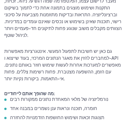
מעבר לרישום עצמו, הפלטפורמה שמה דגש על ניהול. זכויות,
התקנות ושימוש מוצגים בתמונה אחת כדי לתמוך בשיקום
וברציונליזציה. התראות ובדיקות מתוזמנות מצביעות על סיכוני
רישוי, תוכנות שאינן בשימוש או נכסים שאינם עומדים במדיניות.
הצוותים מקבלים משוב שנוגע פחות לתיקונים חד-פעמיים ויותר
לניהול שוטף.
גם כאן יש חשיבות לתפעול המעשי. אינטגרציות מאפשרות
למחברים להזין את מאגר הנתונים המרכזי, בעוד שייצוא ו-API
מאפשרים למערכות אחרות לעשות שימוש חוזר באותם נתונים.
עם הזמן, ההשפעה מצטברת. פחות רשימות צללים. פחות
אי-התאמות. ביקורות נקיות יותר.
מה שהופך אותם לייחודיים:
נורמליזציה של מלאי המאחדת נתונים ממקורות רבים
חומרה, תוכנה ונראות ענן נשמרים במבנה אחד
תצוגות זכאות ושימוש החושפות הזדמנויות להחזרה