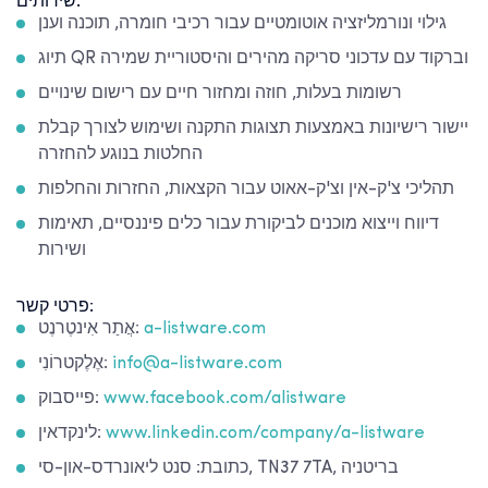
שירותים:
גילוי ונורמליזציה אוטומטיים עבור רכיבי חומרה, תוכנה וענן
תיוג QR וברקוד עם עדכוני סריקה מהירים והיסטוריית שמירה
רשומות בעלות, חוזה ומחזור חיים עם רישום שינויים
יישור רישיונות באמצעות תצוגות התקנה ושימוש לצורך קבלת
החלטות בנוגע להחזרה
תהליכי צ'ק-אין וצ'ק-אאוט עבור הקצאות, החזרות והחלפות
דיווח וייצוא מוכנים לביקורת עבור כלים פיננסיים, תאימות
ושירות
פרטי קשר:
a-listware.com
אֲתַר אִינטֶרנֶט:
info@a-listware.com
אֶלֶקטרוֹנִי:
www.facebook.com/alistware
פייסבוק:
www.linkedin.com/company/a-listware
לינקדאין:
כתובת: סנט ליאונרדס-און-סי, TN37 7TA, בריטניה