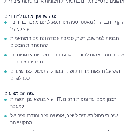
ארגונים פרטיים תלויים בתשתיות חיצוניות או ברשתות ציבוריות.
מה שהופך אותם לייחודיים:
היקף רחב, החל מאסטרטגיה ועד תפעול, עם מעבר ברור בין
ייעוץ לניהול
תבניות למחשוב, רשת, סביבת עבודה ונתונים המותאמות
להתפתחות הנכסים
שיטות המותאמות לתוכניות גדולות הן בתשתיות ארגוניות והן
בתשתיות ציבוריות
דגש על תוצאות מדידות ושינוי במודל התפעולי לצד שינויים
טכנולוגיים
מה הם מציעים:
ייעוץ בנושא ענן ותשתית IT, תכנון מצב יעד ומפות דרכים
למעבר
שירותי ניהול תשתית לייצוב, אופטימיזציה ומודרניזציה של
מתקני ייצור