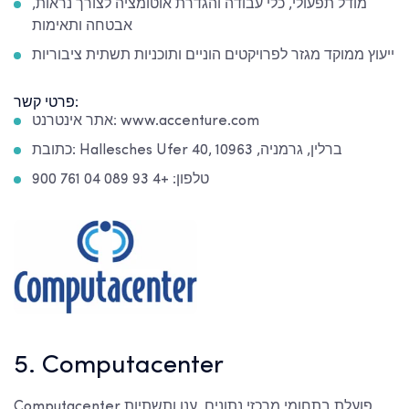
מודל תפעולי, כלי עבודה והגדרת אוטומציה לצורך נראות,
אבטחה ותאימות
ייעוץ ממוקד מגזר לפרויקטים הוניים ותוכניות תשתית ציבוריות
פרטי קשר:
אתר אינטרנט: www.accenture.com
כתובת: Hallesches Ufer 40, ברלין, גרמניה, 10963
טלפון: +4 93 089 04 761 900
5. Computacenter
Computacenter פועלת בתחומי מרכזי נתונים, ענן ותשתיות