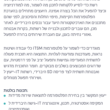
רשת כדי לסייע ללקוחות לתכנן מה לשמור, מה למודרניזציה
וכיצד להפעיל את הכל בצורה אמינה. היועצים מתחילים בהערכת
הפלטפורמות הקיימות, מיפוי התלות והסיכונים, לפני שהם
מתכננים את הארכיטקטורות היעד עבור נכסים היברידיים. לאחר
מכן, הם עוברים לתכנון ולבנייה של רשתות, בקרות אבטחה
ואזורי נחיתה בענן, עם העברת שירותים ברורה לתפעול.
כלי עבודה ושיטות ITSM מוגדרים כדי לשמור על פלטפורמות
נראות, מעודכנות ומודעות לעלויות. התוצאה היא תוכנית פעולה
לתשתית המעדיפה גמישות ותפעול יציב על פני דרמטיות, עם
שדרוגים המבוצעים בשלבים מבוקרים. חומר התוכנית מדגיש
ייעוץ ל-IT היברידי, רשתות SD ואבטחת תשתית לצד פריסה
ושירותי תפעול מנוהלים.
תכונות בולטות:
ייעוץ המקשר בין בחירת הפלטפורמה לתוצאות שירות מדידות
גישה היברידית ל-IT המקיפה אסטרטגיה, תכנון, אינטגרציה
ואופטימיזציה