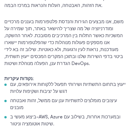
את הזהות, האבטחה, העלות והנראות במרכז הבמה.
משם, אנו מבצעים הגירות והנדסת פלטפורמות בעננים מרכזיים
ומודרניזציה של מה שצריך להישאר באתר, תוך שמירה על
המשכיות כאשר התלות בין המרכיבים מסובכת. לאחר ההשקה,
אנו מספקים פעולות מנוהלות כדי שהפלטפורמות יישארו
מעודכנות, נראות לעין ורגועות, ולא כאוטיות. שילוב זה בא לידי
ביטוי בדפי השירות שלנו ובתוכן המקרים המכסים ייעוץ תשתית,
הגדרת ענן, הפעלה מנוהלת ושיטות DevOps.
נקודות עיקריות:
ייעוץ בתחום התשתיות ושירותי תפעול ללקוחות אירופאים, עם
דגש על יציבות ושקיפות עלויות
עיצובים מומלצים לתשתיות ענן עם ממשל, זהות ואבטחה
מובנים
ביצוע מעשי ב-AWS, Azure ובמערכות אחרות, בשילוב עם
שיטות אוטומציה וניטור.