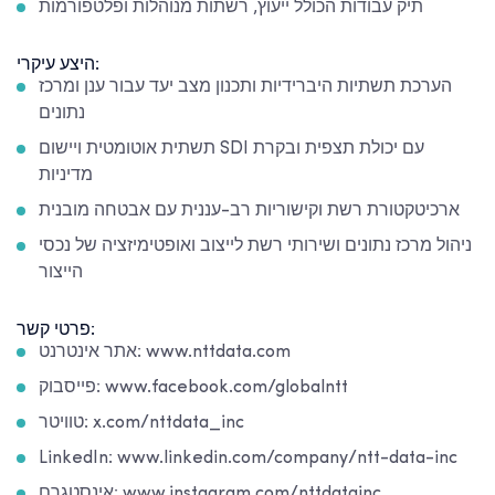
תיק עבודות הכולל ייעוץ, רשתות מנוהלות ופלטפורמות
היצע עיקרי:
הערכת תשתיות היברידיות ותכנון מצב יעד עבור ענן ומרכז
נתונים
תשתית אוטומטית ויישום SDI עם יכולת תצפית ובקרת
מדיניות
ארכיטקטורת רשת וקישוריות רב-עננית עם אבטחה מובנית
ניהול מרכז נתונים ושירותי רשת לייצוב ואופטימיזציה של נכסי
הייצור
פרטי קשר:
אתר אינטרנט: www.nttdata.com
פייסבוק: www.facebook.com/globalntt
טוויטר: x.com/nttdata_inc
LinkedIn: www.linkedin.com/company/ntt-data-inc
אינסטגרם: www.instagram.com/nttdatainc