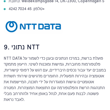
כתובת: Weidekampsgade 14, DK-2300, Copenhagen S
טלפון: 45 7024 4242+
9. נתוני NTT
NTT DATA פועלת ברשת, במרכז הנתונים ובענן כדי לשמור על
פלטפורמות מחוברות, גמישות ומוכנות לשינוי. הייעוץ מתמקד
במצבים יעד עבור נכסים היברידיים, עם דגש על דפוסי קישוריות,
אוטומציה ובהירות תפעולית. החומרים מדגישים שירותי תשתית
אוטומטיים וגישות המוגדרות על ידי תוכנה, המיישמות את
התנהגות הרשת והפלטפורמה עם התוצאות המוצהרות. המטרה
פשוטה: לבנות פעם אחת, לנהל באופן אחיד ולהתרחב מבלי
לאבד נראות.