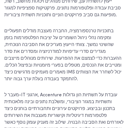
ייעוץ לתשתית ענן, שירותים מנוהלים ויכולות מחשוב, רשת,
סביבת עבודה ופלטפורמות נתונים. פרקטיקות ספציפיות למגזר
מופיעות גם סביב פרויקטים הוניים ותוכניות תשתית ציבוריות.
בתוכניות טרנספורמציה, החברה מעצבת מודלים תפעוליים
ומקימה נהלי ניהול השומרים על יציבות הפלטפורמות בזמן
שהשינוי נמשך. צוותי הייעוץ מעריכים את הסביבה הנוכחית,
מגדירים סדרי עדיפויות למודרניזציה ומסדרים את סדר
ההעברות כדי לצמצם את ההפרעות. שירותים מנוהלים מייצבים
ומטייבים את הנכסים, מטפלים בפערי מיומנויות ובפיצול הכלים.
מאמרים מעמיקים מדגישים כיצד IMS יכול לשחרר את הצוותים
להתמקד בעבודה בעלת ערך גבוה יותר.
מעבר ל-IT ארגוני, Accenture עובדת על תשתיות הון גדולות
ותשתיות במגזר הציבורי, ומשלבת נתונים ובינה מלאכותית
בתכנון ובביצוע. פרויקטים עירוניים ותחבורתיים בוחנים כיצד
פלטפורמות דיגיטליות וקישוריות מעצבות את השירותים
לאזרחים ואת הסביבה הבנויה. שילוב זה מעניק עומק נוסף כאשר