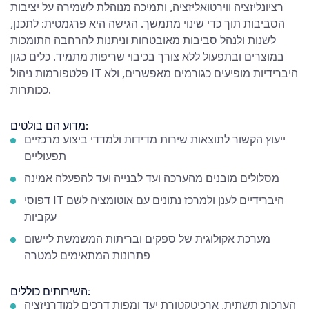
רציונליזציה ווירטואליזציה, ותמיכה מנוהלת לשמירה על יציבות
הסביבות תוך כדי שינוי מתמשך. הגישה היא פרגמטית: לתכנן,
לשנות ולנהל סביבות מאובטחות וניתנות להרחבה התומכות
במוצרים ובתפעול ללא צורך בכיבוי שריפות מתמיד. כלים כגון
פלטפורמות ניהול IT היברידיות מופיעים כגורמים מאפשרים, ולא
ככותרות.
מדוע הם בולטים:
ייעוץ הקשור לתוצאות שירות מדידות ולמדדי ביצוע מרכזיים
תפעוליים
מסלולים מובנים מהערכה ועד לבנייה ועד להפעלה אמינה
דפוסי IT היברידיים לענן ולמרכז נתונים עם אוטומציה לשם
עקביות
מערכת אקולוגית של ספקים ובריתות המשמשת ליישום
פתרונות המתאימים למטרה
השירותים כוללים:
הערכות תשתית, ארכיטקטורת יעד ומפות דרכים למודרניזציה