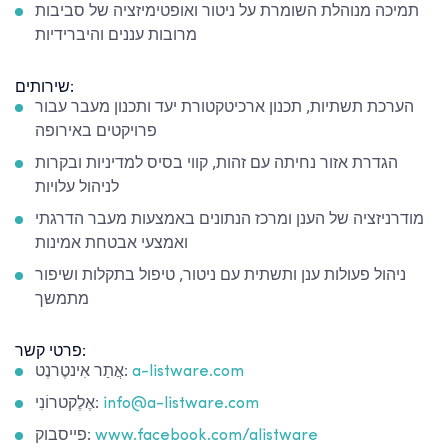
תמיכה מנוהלת השומרת על ניטור ואופטימיזציה של סביבות
מרובות עננים והיברידיות
שירותים:
הערכת תשתיות, תכנון ארכיטקטורת יעד ותכנון מעבר עבור
פרויקטים באירופה
הגדרת אזור נחיתה עם זהות, קווי בסיס למדיניות ובקרות
לניהול עלויות
מודרניזציה של הענן ומרכז הנתונים באמצעות מעבר הדרגתי
ואמצעי אבטחת אמינות
ניהול פעולות ענן ותשתית עם ניטור, טיפול בתקלות ושיפור
מתמשך
פרטי קשר:
a-listware.com
אֲתַר אִינטֶרנֶט:
info@a-listware.com
אֶלֶקטרוֹנִי:
www.facebook.com/alistware
פייסבוק: