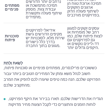
חברות המחפשות
נרחבים יותר הדורשים
תמיכה ארוכת טווח הן
תמיכה מתמשכת או
מפתחים
ארגונים הזקוקים
עבודת צוות. מספק
פנימיים
לשיתוף פעולה הדוק
שיתוף פעולה ותקשורת
בפרויקטים מורכבים.
מתמידים.
עסקים זקוקים למגוון
אידיאלי לפרויקטים
רחב של מומחיות או
מקיפים הדורשים גישת
לצוות פיתוח שלם, כמו
סוכנויות
שירות מלא. לסוכנויות יש
גם לפרויקטים עם
פיתוח
בדרך כלל כישורים
דד-ליינים נוקשים או
מגוונים בתוך החברה.
היקפים גדולים יותר.
לָשֵׂאת וְלָתֵת
כששוכרים פרילנסרים, מפתחים פנימיים או סוכנויות פיתוח,
חשוב לנהל משא ומתן על המחירים הטובים ביותר עבור
הפרויקט שלכם. הנה כמה טיפים שיעזרו לכם להפיק את המרב
מהתקציב שלכם:
הגדירו את הדרישות שלכם: תארו בבירור את היקף הפרויקט,
לוחות הזמנים והתוצרים כדי לקבל הצעות מחיר מדויקות