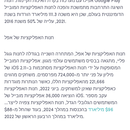
אפילו עם מערכות בקרת האיכות הקיימות. חנות Google Play
השיגה התרחבות מתמשכת והפכה לחנות האפליקציות המובייל
הדומיננטית בעולם, שכן היא משכה 111.3 מיליארד הורדות בשנת
2021, עלייה של 50% משנת 2016.
חנות האפליקציות של אפל
חנות האפליקציות של אפל, המתחרה השנייה בגודלה לחנות גוגל
פליי, מתגאה בבסיס משתמשים עולמי מגוון. אפליקציות המובייל
של iOS המסופקות על ידי חנות האפליקציות מסתכמות ב-2.11
מיליון על פני יותר מ-724,000 מפרסמים. משחקים מהווים
221,666 מהאפליקציות הללו, כאשר הנותרות מוגדרות
כאפליקציות שאינן למשחקים. ביוני 2022, חנות האפליקציות
הוציאה 36,000 אפליקציות מובייל של iOS. עקב מספר
המשתמשים הגלובלי הגדל, חנות האפליקציות צפויה לייצר...
$96 מיליארד
בהכנסות במהלך 2024, בעוד שהחל מ-$88
מיליארד במהלך הרבעון הראשון של 2022.