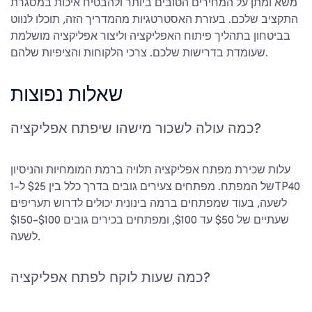
משא ומתן על המחירים הטובים ביותר ולהבטיח איכות במסגרת
התקציב שלכם. בעזרת האסטרטגיות מהמדריך הזה, תוכלו לנווט
בביטחון בתהליך פיתוח האפליקציה וליצור אפליקציה מושלמת
צרכי הלקוחות והציפיות שלהם.
שעומדת בדרישות שלכם.
שאלות נפוצות
כמה עולה לשכור מישהו שיפתח אפליקציה?
עלות שכירת מפתח אפליקציה תלויה ברמת המומחיות והניסיון
של המפתח. מפתחים צעירים גובים בדרך כלל בין $25 ל-1TP40
לשעה, בעוד שמפתחים ברמה בינונית יכולים לדרוש תעריפים
שעתיים של $50 עד $100, ומפתחים בכירים גובים $100-$150
לשעה.
כמה שעות לוקח לפתח אפליקציה?