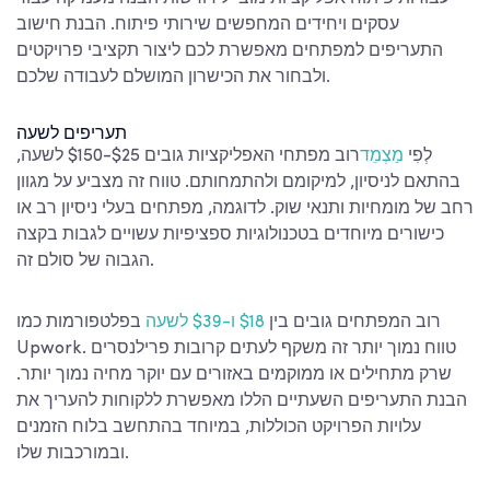
עסקים ויחידים המחפשים שירותי פיתוח. הבנת חישוב
התעריפים למפתחים מאפשרת לכם ליצור תקציבי פרויקטים
ולבחור את הכישרון המושלם לעבודה שלכם.
תעריפים לשעה
לְפִי
מַצְמֵד
רוב מפתחי האפליקציות גובים $25-$150 לשעה,
בהתאם לניסיון, למיקומם ולהתמחותם. טווח זה מצביע על מגוון
רחב של מומחיות ותנאי שוק. לדוגמה, מפתחים בעלי ניסיון רב או
כישורים מיוחדים בטכנולוגיות ספציפיות עשויים לגבות בקצה
הגבוה של סולם זה.
רוב המפתחים גובים בין
$18 ו-$39 לשעה
בפלטפורמות כמו
Upwork. טווח נמוך יותר זה משקף לעתים קרובות פרילנסרים
שרק מתחילים או ממוקמים באזורים עם יוקר מחיה נמוך יותר.
הבנת התעריפים השעתיים הללו מאפשרת ללקוחות להעריך את
עלויות הפרויקט הכוללות, במיוחד בהתחשב בלוח הזמנים
ובמורכבות שלו.