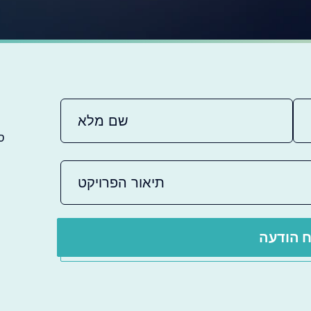
ס
 הודעה