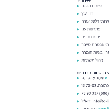
שירותים:
פיתוח תוכנה
ייעוץ IT
רותי דלפק עזרה
פתרונות ענן
ניתוח נתונים
תי אבטחת סייבר
ון בעיות חומרה
ניהול תשתיות
ע ברשתות חברתיות
a-
אֲתַר אִינטֶרנֶט:
info@a-listw