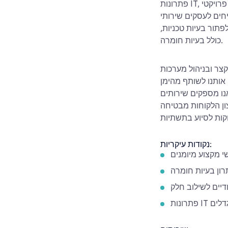
פתרונות IT, החל ממחשוב ענן ועד שירותי תמיכה טכנית. עם ניסיון של למעלה מ-25 שנה בניהול פרויקטי
לים וחלקיים. הצוות שלנו מורכב
תור בעיות טכניות,
כולל בעיות חומרה.
 ארוך, ומציעים פתרונות חסכוניים
אותנו לשותף מהימן
נו מספקים שירותים
צון הלקוחות מבטיחה
נקודות עיקריות:
רון בעיות חומרה
ודיים לשילוב חלק
הגדלים