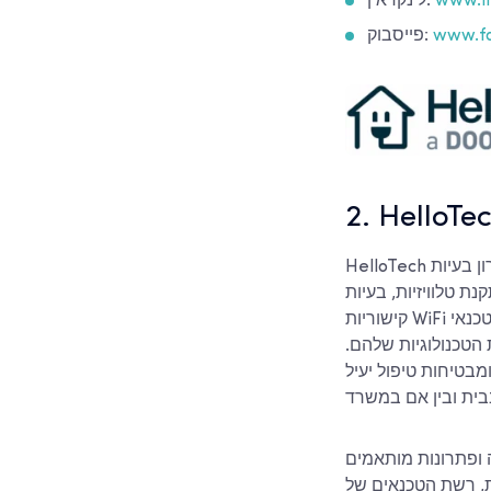
www.li
לינקדאין:
www.fa
פייסבוק:
2. HelloTe
HelloTech מציעה שירותי תמיכה טכנית מרחוק ובבית בכל רחבי ארצות הברית, ומתמחה בפתרון בעיות
ת טלוויזיות, בעיות
קישוריות WiFi ורשתות, ותיקוני מחשבים. טכנאי HelloTech יכולים לפתור בעיות הקשורות למערכות הפעלה,
 הטכנולוגיות שלהם.
בטיחות טיפול יעיל
 ופתרונות מותאמים
, רשת הטכנאים של