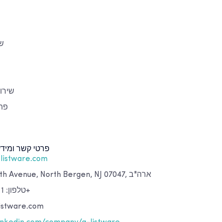
שי
שירו
פתר
פרטי קשר ומיד
listware.com
כתובת: 70-02 13th Avenue, North Bergen, NJ 07047, ארה"ב
טלפון: 1 (888) 337 93 73+
דוא"ל: are.com