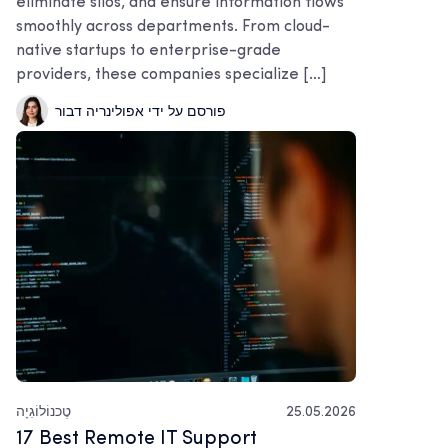
eliminate silos, and ensure information flows
smoothly across departments. From cloud-
native startups to enterprise-grade
providers, these companies specialize […]
פורסם על ידי אפולינריה דבור
25.05.2026
טֶכנוֹלוֹגִיָה
17 Best Remote IT Support