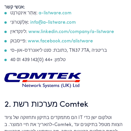
אנשי קשר:
a-listware.com
אֲתַר אִינטֶרנֶט:
info@a-listware.com
אֶלֶקטרוֹנִי:
www.linkedin.com/company/a-listware
לינקדאין:
www.facebook.com/alistware
פייסבוק:
כתובת: סנט ליאונרדס-און-סי, TN37 7TA, בריטניה
טלפון: +44 (0)142 439 01 40
2. מערכות רשת Comtek
הם מתמקדים בתיקון ותחזוקה של ציוד IT וטלקום ישן כדי
להאריך את חיי המוצר. ב-Comtek, הצוות מטפל בתיקונים עד