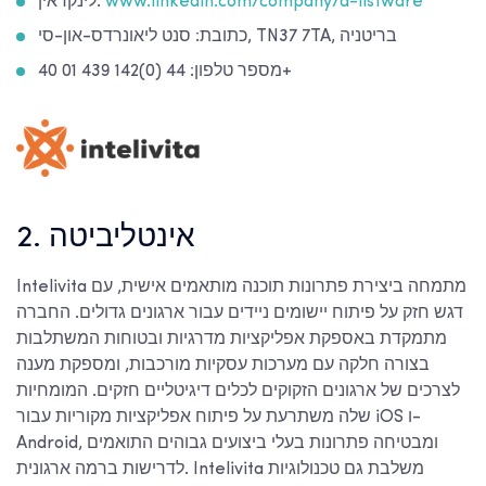
www.linkedin.com/company/a-listware
לינקדאין:
כתובת: סנט ליאונרדס-און-סי, TN37 7TA, בריטניה
מספר טלפון: 44 (0)142 439 01 40+
2. אינטליביטה
Intelivita מתמחה ביצירת פתרונות תוכנה מותאמים אישית, עם
דגש חזק על פיתוח יישומים ניידים עבור ארגונים גדולים. החברה
מתמקדת באספקת אפליקציות מדרגיות ובטוחות המשתלבות
בצורה חלקה עם מערכות עסקיות מורכבות, ומספקת מענה
לצרכים של ארגונים הזקוקים לכלים דיגיטליים חזקים. המומחיות
שלה משתרעת על פיתוח אפליקציות מקוריות עבור iOS ו-
Android, ומבטיחה פתרונות בעלי ביצועים גבוהים התואמים
לדרישות ברמה ארגונית. Intelivita משלבת גם טכנולוגיות