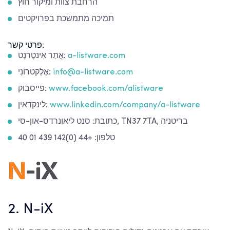
הרחבת צוות ומיקור חוץ
תמיכה מתמשכת בפרויקטים
פרטי קשר:
a-listware.com
אֲתַר אִינטֶרנֶט:
info@a-listware.com
אֶלֶקטרוֹנִי:
www.facebook.com/alistware
פייסבוק:
www.linkedin.com/company/a-listware
לינקדאין:
כתובת: סנט ליאונרדס-און-סי, TN37 7TA, בריטניה
טלפון: +44 (0)142 439 01 40
2. N-iX