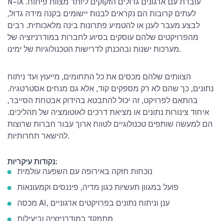
N-iX עובדת עם ארגונים גדולים הזקוקים ליותר מצוות פיתוח.
לעתים קרובות הם נקראים לבנות יישומים בקנה מידה גדול,
לבצע מעבר לענן או להטמיע פתרונות בינה מלאכותית. רבים
מהפרויקטים שלהם עוסקים בסיוע לחברות במודרניזציה של
מערכות ישנות ובהכנתן לדרישות הטכנולוגיות של ימינו.
הצוותים שלהם מכסים את כל התחומים, מייעוץ ועד ניתוח
נתונים, כך שהם לא רק מספקים קוד, אלא גם מנחים אסטרטגיה.
בהתאם לפרויקט, זה יכול להתבטא בהידוק אבטחת הסייבר,
איחוד צינורות נתונים או מציאת דרכים לאוטומציה של תהליכים.
הם למעשה שותפים טכנולוגיים לטווח ארוך עבור חברות שרוצות
להישאר תחרותיות.
נקודות עיקריות:
נוכחות חזקה באירופה עם השפעה עולמית
פועל במגוון תעשיות כגון מדיה, פיננסים וקמעונאות
מכסה AI, ענן וניתוח נתונים בפרויקטים ארגוניים
מתמקד במודרניזציה וביעילות