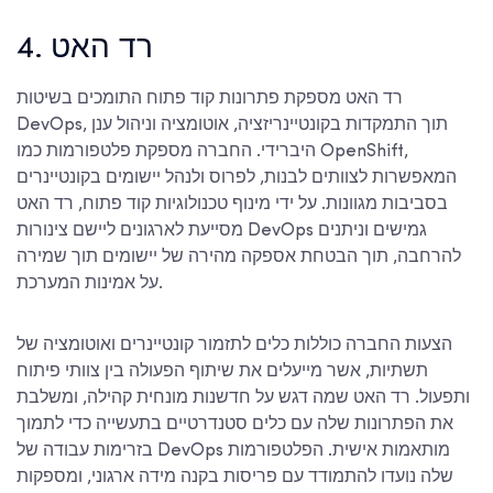
4. רד האט
רד האט מספקת פתרונות קוד פתוח התומכים בשיטות
DevOps, תוך התמקדות בקונטיינריזציה, אוטומציה וניהול ענן
היברידי. החברה מספקת פלטפורמות כמו OpenShift,
המאפשרות לצוותים לבנות, לפרוס ולנהל יישומים בקונטיינרים
בסביבות מגוונות. על ידי מינוף טכנולוגיות קוד פתוח, רד האט
מסייעת לארגונים ליישם צינורות DevOps גמישים וניתנים
להרחבה, תוך הבטחת אספקה מהירה של יישומים תוך שמירה
על אמינות המערכת.
הצעות החברה כוללות כלים לתזמור קונטיינרים ואוטומציה של
תשתיות, אשר מייעלים את שיתוף הפעולה בין צוותי פיתוח
ותפעול. רד האט שמה דגש על חדשנות מונחית קהילה, ומשלבת
את הפתרונות שלה עם כלים סטנדרטיים בתעשייה כדי לתמוך
בזרימות עבודה של DevOps מותאמות אישית. הפלטפורמות
שלה נועדו להתמודד עם פריסות בקנה מידה ארגוני, ומספקות