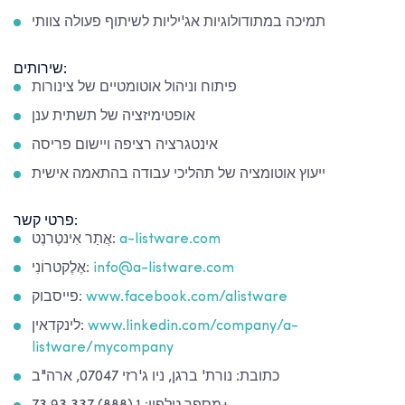
תמיכה במתודולוגיות אג'יליות לשיתוף פעולה צוותי
שירותים:
פיתוח וניהול אוטומטיים של צינורות
אופטימיזציה של תשתית ענן
אינטגרציה רציפה ויישום פריסה
ייעוץ אוטומציה של תהליכי עבודה בהתאמה אישית
פרטי קשר:
a-listware.com
אֲתַר אִינטֶרנֶט:
info@a-listware.com
אֶלֶקטרוֹנִי:
www.facebook.com/alistware
פייסבוק:
www.linkedin.com/company/a-
לינקדאין:
listware/mycompany
כתובת: נורת' ברגן, ניו ג'רזי 07047, ארה"ב