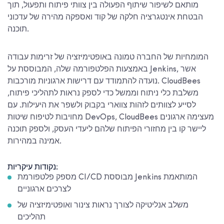
מותאם לשיפור שיתוף הפעולה בין צוותי פיתוח ותפעול, תוך
הבטחת אינטגרציה חלקה של קוד ואספקה מהירה של עדכוני
תוכנה.
המומחיות של החברה טמונה באופטימיזציה של זרימות עבודה
באמצעות הפלטפורמה שלה, המבוססת על Jenkins, אשר
נועדה להתמודד עם דרישות ארגוניות מורכבות. CloudBees
משלבת כלי ניתוח וממשל כדי לספק נראות לתהליכי פיתוח,
לסייע לצוותים לזהות צווארי בקבוק ולשפר את היעילות. עם
מחויבות לטיפוח שיטות DevOps, CloudBees מעצימה ארגונים
ליישר קו בין מחזורי הפיתוח שלהם ליעדי העסק, ולספק תוכנה
אמינה במהירות.
נקודות עיקריות:
מספק פלטפורמת CI/CD מבוססת Jenkins המותאמת
לצרכים ארגוניים
משלב אנליטיקה לצורך נראות צינור ואופטימיזציה של
תהליכים