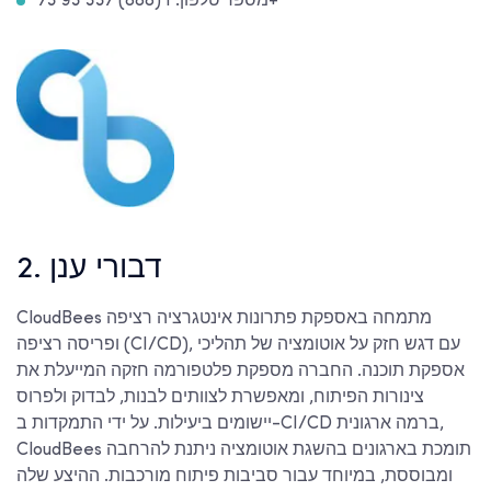
מספר טלפון: 1 (888) 337 93 73+
2. דבורי ענן
CloudBees מתמחה באספקת פתרונות אינטגרציה רציפה
ופריסה רציפה (CI/CD), עם דגש חזק על אוטומציה של תהליכי
אספקת תוכנה. החברה מספקת פלטפורמה חזקה המייעלת את
צינורות הפיתוח, ומאפשרת לצוותים לבנות, לבדוק ולפרוס
יישומים ביעילות. על ידי התמקדות ב-CI/CD ברמה ארגונית,
CloudBees תומכת בארגונים בהשגת אוטומציה ניתנת להרחבה
ומבוססת, במיוחד עבור סביבות פיתוח מורכבות. ההיצע שלה