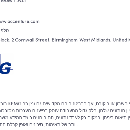
תמיכה שוטפת ל
אתר אינטרנט: accenture.com
טלפון: +2501
ck, 2 Cornwall Street, Birmingham, West Midlands, United Kingd
רוב האנשים חוש
ון הנתונים שלהן. חלק גדול מהעבודה עוסק בפיענוח מערכות מסובכו
 תיאום ביניהן. במקום רק לעבד נתונים, הם בוחנים כיצד המידע מ
יותר של תאימות, סיכונים ואופן קבלת ההחלטות של המנהלים.