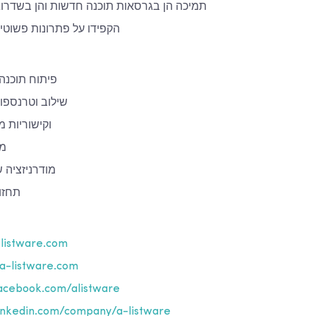
תמיכה הן בגרסאות תוכנה חדשות והן בשדרוג
הקפידו על פתרונות פשוטי
פיתוח תוכנה
שילוב וטרנספו
פיתוח API וקישורי
מע
מודרניזציה 
תחזוק
listware.com
a-listware.com
cebook.com/alistware
nkedin.com/company/a-listware