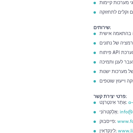
י מערכות קיימות
ם וקלים לתחזוקה
שירותים:
 בהתאמה אישית
רמציה של נתונים
ות מערכת
בר לענן ותמיכה
של מערכות ישנות
ה וייעוץ שוטפים
פרטי יצירת קשר:
a-
אֲתַר אִינטֶרנֶט:
info@
אֶלֶקטרוֹנִי:
www.fa
פייסבוק:
www.li
לינקדאין: