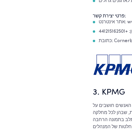
ארגונים גדולים
פרטי יצירת קשר:
www.
44121516
Cornerblo
3. KPMG
בים על KPMG כעל חברת רואי חשבון או ביקורת, אך בבריטניה הם מקדישים גם זמן רב
ת, שבהן לכל מחלקה
שתלב בתמונה הרחבה