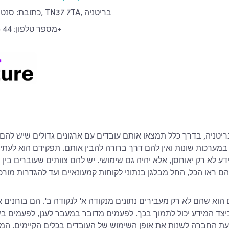
כתובת: סנט ליאונרדס-און-סי, TN37 7TA, בריטניה
מספר טלפון: 44 (0)142 439 01 40+
 במערכות שונות ואין להם דרך ברורה להבין אותם. תפקידם הוא לעתי
ע לא רק יאוחסן, אלא יהיה גם שימושי. יש להם צוותים שעוברים בין 
הוא שהם לא רק מעבירים נתונים מנקודה א' לנקודה ב'. הם בוחנים א
יצד המידע יכול לתמוך בכך. לפעמים מדובר במעבר לענן, לפעמים בש
ת החברה לשנות את אופן השימוש של העובדים בכלים הקיימים. המט