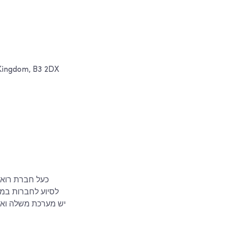
כתובת: om, B3 2DX
לסיוע לחברות במי
יש מערכת משלה ואין