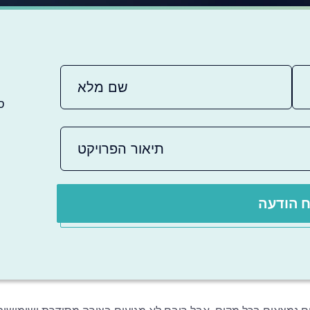
ס
 הודעה