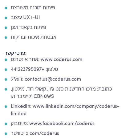
פיתוח תוכנה משובצת
עיצוב UX ו-UI
פיתוח בקאנד וענן
אבטחת איכות ובדיקות
פרטי קשר:
אתר אינטרנט: www.coderus.com
טלפון: +441223795097
דוא"ל: contact.us@coderus.com
כתובת: מרכז החדשנות סנט ג'ון, קאולי רוד, מילטון,
קיימברידג' CB4 0WS
LinkedIn: www.linkedin.com/company/coderus-
limited
פייסבוק: www.facebook.com/coderus
טוויטר: x.com/coderus