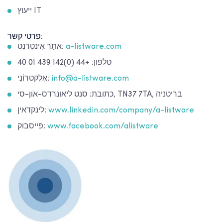
ייעוץ IT
פרטי קשר:
a-listware.com
אֲתַר אִינטֶרנֶט:
טלפון: +44 (0)142 439 01 40
info@a-listware.com
אֶלֶקטרוֹנִי:
כתובת: סנט ליאונרדס-און-סי, TN37 7TA, בריטניה
www.linkedin.com/company/a-listware
לינקדאין:
www.facebook.com/alistware
פייסבוק: