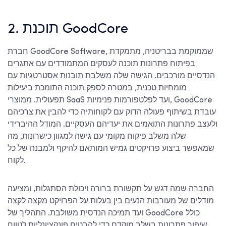
2. תוכנת GoodCore
חברת GoodCore Software, שממוקמת בבריטניה, מתמקדת
בפיתוח פתרונות תוכנה לעסקים המתמודדים עם אתגרים
הנדסיים מורכבים. הגישה שלה משלבת תובנות אסטרטגיות עם
מומחיות טכנית, במטרה לספק תוכנה התומכת ביעילות
תפעולית. ממוצרי SaaS ועד לפלטפורמות פנימיות, GoodCore
עובדת בשיתוף פעולה הדוק עם לקוחותיה כדי להבין את צרכיהם
ולעצב פתרונות התואמים את יעדיהם העסקיים. המודל ההיברידי
שלה משלב פיקוח מקומי עם גישה למגוון כישרונות, מה
שמאפשר ביצוע פרויקטים גמיש המותאם להיקף ולמבנה של כל
לקוח.
החברה שמה דגש על תקשורת ברורה ויכולת הסתגלות, ומציעה
מודלים של מעורבות הנעים בין בעלות על הפרויקט מקצה לקצה
ועד תמיכה הנדסית משולבת. התהליך של GoodCore כולל
שיפור פתרונות בשלב מוקדם כדי להבטיח פונקציונליות לטווח