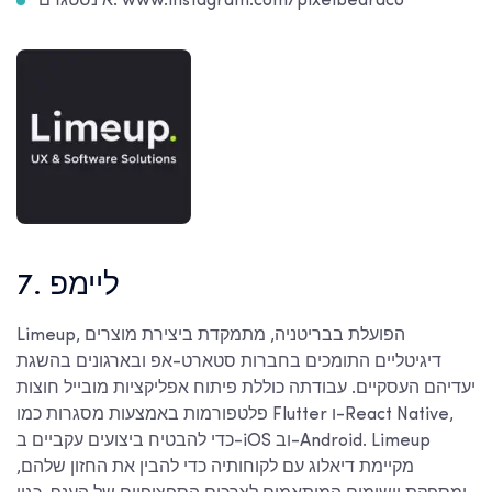
אינסטגרם: www.instagram.com/pixelbeardco
7. ליימפ
Limeup, הפועלת בבריטניה, מתמקדת ביצירת מוצרים
דיגיטליים התומכים בחברות סטארט-אפ ובארגונים בהשגת
יעדיהם העסקיים. עבודתה כוללת פיתוח אפליקציות מובייל חוצות
פלטפורמות באמצעות מסגרות כמו Flutter ו-React Native,
כדי להבטיח ביצועים עקביים ב-iOS וב-Android. Limeup
מקיימת דיאלוג עם לקוחותיה כדי להבין את החזון שלהם,