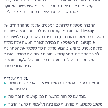
ומספקת יישומים המותאמים לצרכים הספציפיים של הענף, כגון
קמעונאות או בריאות. התהליך שלה מדגיש עיצוב הממוקד
במשתמש ודיוק טכני ליצירת פתרונות פונקציונליים.
החברה מספקת שירותים המכסים את כל מחזור החיים של
הפיתוח, מהקונספט ועד לפריסה ותמיכה שוטפת. Limeup
משלבת טכנולוגיות מודרניות, כמו בינה מלאכותית, כדי לשפר את
פונקציונליות האפליקציה במידת הצורך. הגישה שלה כוללת
פיתוח איטרטיבי ומשוב קבוע מהלקוח כדי לשכלל את הפתרונות
לאורך הפרויקט. התמקדות שיתופית זו מסייעת לספק יישומים
המשתלבים ביעילות במערכות הקיימות של הלקוח ותומכים
ביעדים ארוכי הטווח.
נקודות עיקריות:
מתמקד בעיצוב הממוקד במשתמש עבור אפליקציות חוצות
פלטפורמות
עובד עם לקוחות בתעשיות כמו קמעונאות ובריאות
משלב טכנולוגיות מודרניות כמו בינה מלאכותית כאשר הדבר