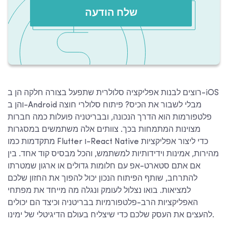
שלח הודעה
רוצים לבנות אפליקציה סלולרית שתפעל בצורה חלקה הן ב-iOS
והן ב-Android מבלי לשבור את הכיס? פיתוח סלולרי חוצה
פלטפורמות הוא הדרך הנכונה, ובבריטניה פועלות כמה חברות
מצוינות המתמחות בכך. צוותים אלה משתמשים במסגרות
מתקדמות כמו Flutter ו-React Native כדי ליצור אפליקציות
מהירות, אמינות וידידותיות למשתמש, והכל מבסיס קוד אחד. בין
אם אתם סטארט-אפ עם חלומות גדולים או ארגון שמטרתו
להתרחב, שותף הפיתוח הנכון יכול להפוך את החזון שלכם
למציאות. בואו נצלול לעומק ונגלה מה מייחד את מפתחי
האפליקציות הרב-פלטפורמיות בבריטניה וכיצד הם יכולים
להעצים את העסק שלכם כדי שיצליח בעולם הדיגיטלי של ימינו.