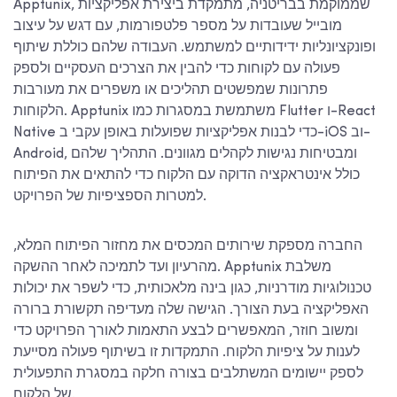
Apptunix, שממוקמת בבריטניה, מתמקדת ביצירת אפליקציות
מובייל שעובדות על מספר פלטפורמות, עם דגש על עיצוב
ופונקציונליות ידידותיים למשתמש. העבודה שלהם כוללת שיתוף
פעולה עם לקוחות כדי להבין את הצרכים העסקיים ולספק
פתרונות שמפשטים תהליכים או משפרים את מעורבות
הלקוחות. Apptunix משתמשת במסגרות כמו Flutter ו-React
Native כדי לבנות אפליקציות שפועלות באופן עקבי ב-iOS וב-
Android, ומבטיחות נגישות לקהלים מגוונים. התהליך שלהם
כולל אינטראקציה הדוקה עם הלקוח כדי להתאים את הפיתוח
למטרות הספציפיות של הפרויקט.
החברה מספקת שירותים המכסים את מחזור הפיתוח המלא,
מהרעיון ועד לתמיכה לאחר ההשקה. Apptunix משלבת
טכנולוגיות מודרניות, כגון בינה מלאכותית, כדי לשפר את יכולות
האפליקציה בעת הצורך. הגישה שלה מעדיפה תקשורת ברורה
ומשוב חוזר, המאפשרים לבצע התאמות לאורך הפרויקט כדי
לענות על ציפיות הלקוח. התמקדות זו בשיתוף פעולה מסייעת
לספק יישומים המשתלבים בצורה חלקה במסגרת התפעולית
של הלקוח.