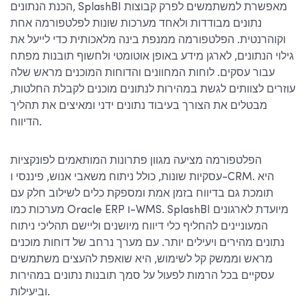
הכנת הנתונים, SplashBI מאפשרת למשתמשים לפרק קבוצות
נתונים מבודדות ולאחד מערכות שונות לפלטפורמה אחת
וקוהרנטית. הפלטפורמה ממנפת בינה מלאכותית כדי לייעל את
גילוי הנתונים, לארגן מידע באופן אוטומטי ולחשוף תובנות מפתח
עבור עסקים. לוחות המחוונים והדוחות המוכנים מראש שלה
עוזרים לצוותים לגשת במהירות לנתונים מוכנים לקבלת החלטות,
מבטלים את הצורך בעיבוד נתונים ידני ומאיצים את תהליך
הדיווח.
הפלטפורמה מציעה מגוון פתרונות המותאמים לפונקציות
עסקיות שונות, כולל ניתוח משאבי אנוש, פיננסי ו-CRM. היא
תומכת גם בדיווח בזמן אמת ומספקת כלים לשילוב חלק עם
מערכות כמו Oracle ERP ו-WMS. SplashBI מיועדת לארגונים
המעוניינים להחליף כלי דיווח מיושנים וליישם תהליכי ניתוח
נתונים מהירים ויעילים יותר. עם מערך נרחב של דוחות מוכנים
מראש וממשק קל לשימוש, היא שואפת להעצים משתמשים
עסקיים בכל הרמות לפעול על סמך תובנות נתונים במהירות
וביעילות.