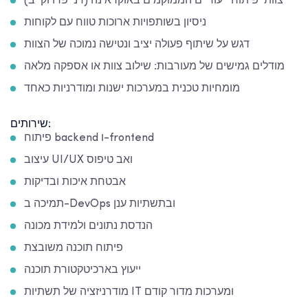
צוותי פיתוח ייעודיים הממוקמים באוקראינה (דנייפרו וקייב)
ניסיון בשותפויות ארוכות טווח עם לקוחות
דגש על שיתוף פעולה יציב ונטישה נמוכה של הצוות
מודלים גמישים של מעורבות: שילוב צוות או אספקה מלאה
מומחיות טכנית במערכות ישנות ומודרניות כאחד
שירותים:
פיתוח backend ו-frontend
עיצוב UI/UX ואב טיפוס
אבטחת איכות ובדיקות
תמיכה ב-DevOps ובתשתיות ענן
הנדסת נתונים ולמידת מכונה
פיתוח תוכנה משובצת
ייעוץ בארכיטקטורת תוכנה
מודרניזציה של תשתיות IT ומערכות מדור קודם