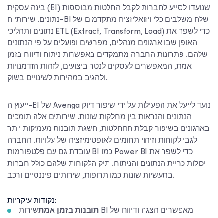
בינה עסקית (BI) שנועדו לסייע לחברות לקבל החלטות מבוססות
נתונים. שירותי ה-BI שלה משלבים כלי ויזואליזציה מתקדמים של
נתונים ותהליכי ETL (Extract, Transform, Load) כדי לשפר את
האופן שבו ארגונים מנהלים, מפרשים ופועלים על פי הנתונים
שלהם. פתרונות החברה מתמקדים באפשרות ניתוח ודיווח בזמן
אמת, המאפשרים לעסקים לנטר ביצועים, לזהות הזדמנויות
ולהגיב במהירות לשינויים בשוק.
ייעוץ ה-BI של Avenga נועד לייעל את הפעילות על ידי שיפור דיוק
הנתונים והנראות בין מחלקות שונות. שירותים אלה תומכים
בארגונים בשיפור קבלת ההחלטות, השגת תובנות מעמיקות יותר
לגבי לקוחות וזיהוי תחומים לאופטימיזציה של עלויות. החברה
עובדת גם עם פלטפורמות BI כמו Power BI כדי לשפר את
יכולות כריית הנתונים והניתוח. תיק הלקוחות שלהם כולל חברות
בתעשיות שונות כמו תרופות, שירותים פיננסיים ורכב.
נקודות עיקריות:
תובנות בזמן אמת
שירותי BI מאפשרים הצגה ודיווח של