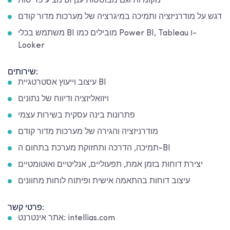
מציע פריסות BI מקומיות וגם מבוססות ענן
דגש על מודרניזציה ותמיכה במיגרציה של מערכות מדור קודם
משתמש בכלי BI מובילים כמו Power BI, Tableau ו-
Looker
שירותים:
עיצוב וייעוץ אסטרטגיית BI
ויזואליזציה ודיווח של נתונים
פתרונות בינה עסקית בשירות עצמי
מודרניזציה והגירה של מערכות מדור קודם
תמיכה, הדרכה ותחזוקת מערכת בתחום ה-BI
יצירת דוחות בזמן אמת, תפעוליים, אנליטיים ואוטומטיים
עיצוב דוחות בהתאמה אישית ופיתוח לוחות מחוונים
פרטי קשר:
אתר אינטרנט: intellias.com