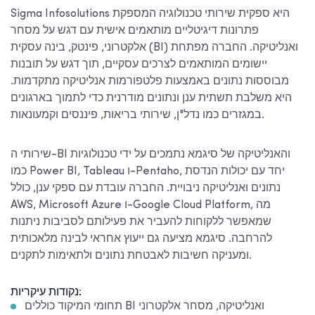
Sigma Infosolutions היא ספקית שירותי טכנולוגיה המספקת
פתרונות דיגיטליים מותאמים אישית עם דגש על מסחר
אלקטרוני, פינטק, בינה עסקית (BI) ואנליטיקה. החברה מפתחת
יישומים המותאמים לצרכים עסקיים, תוך דגש על תובנות
מבוססות נתונים באמצעות פלטפורמות אנליטיקה מתקדמות.
היא משלבת תשתית ענן ונתונים מודרנית כדי לתמוך בארגונים
במגזרים כמו נדל"ן, שירותי בריאות, פיננסים וקמעונאות.
שירותי ה-BI והאנליטיקה של סיגמא נתמכים על ידי טכנולוגיות
כמו Power BI, Tableau ו-Pentaho, יחד עם יכולות הנדסת
נתונים ואנליטיקה ניבויית. החברה עובדת עם ספקי ענן, כולל
AWS, Microsoft Azure ו-Google Cloud Platform, מה
שמאפשר ללקוחות להעביר את פעילותם לסביבות ניתנות
להרחבה. סיגמא מציעה גם ייעוץ אחראי לבינה מלאכותית
ומעניקה חשיבות לאבטחת נתונים ולתאימות לתקנים.
נקודות עיקריות:
תחומי המיקוד כוללים BI ואנליטיקה, מסחר אלקטרוני