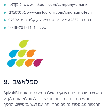
לינקדאין: www.linkedin.com/company/cmarix
אינסטגרם: www.instagram.com/cmarixinfotech
כתובת: 32572 מילר קונט. טמקולה, קליפורניה 92592
טלפון: 1-415-704-4242
9. ספלאשבי
SplashBI היא פלטפורמת ניתוח עסקי המשלבת מערכות שונות
ומספקת תובנות מוכנות מראש כדי לעזור לארגונים לקבל
החלטות מבוססות נתונים מהר יותר. עם דגש על פישוט תהליך