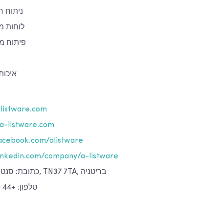
ניתוח חי
לוחות מ
פיתוח מו
איכות
listware.com
a-listware.com
cebook.com/alistware
nkedin.com/company/a-listware
כתובת: סנט ליאונרדס-און-סי, TN37 7TA, בריטניה
טלפון: +44 (0)142 439 01 40