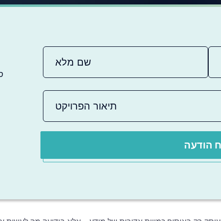
ס
 הודעה