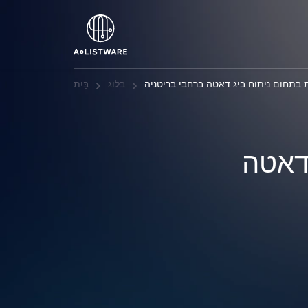
 בתחום ניתוח ביג דאטה ברחבי בריטניה
בלוג
בַּיִת
 דאטה