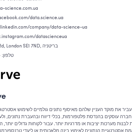
דוא"ל: cience.com.ua
פייסבוק: ook.com/data.science.ua
.linkedin.com/company/data-science-ua
אינסטגרם: stagram.com/datascienceua
כתובת: 10 York Rd, London SE1 7ND, בריטניה
טלפון: +0990552392
ve
חברה עוסקים בהנדסת פלטפורמות, בכלי דיווח ובהעברת נתונים, ולע
נות מערכות יציבות או מדרגיות יותר. עבור לקוחות גדולים יותר, 
ת אסטרטגיית הנתונים לאימוץ בינה מלאכותית או ליעדי טרנספורמצי