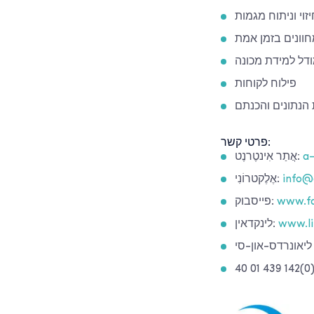
זוי וניתוח מגמות
חוונים בזמן אמת
דל למידת מכונה
פילוח לקוחות
 הנתונים והכנתם
פרטי קשר:
a-
אֲתַר אִינטֶרנֶט:
info@
אֶלֶקטרוֹנִי:
www.fa
פייסבוק:
www.li
לינקדאין: