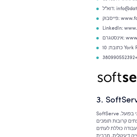
info@data-s
www.faceb
LinkedIn: www
www.in
38
3. SoftSer
SoftServe מסייעת לארגונים להעביר את מוקד העניין שלהם מאיסוף נתונים גולמיים לשימוש אסטרטגי בפועל.
תים קרובות תומכים
העבודה כוללת לעתים
ה דיגיטלית. מרבית