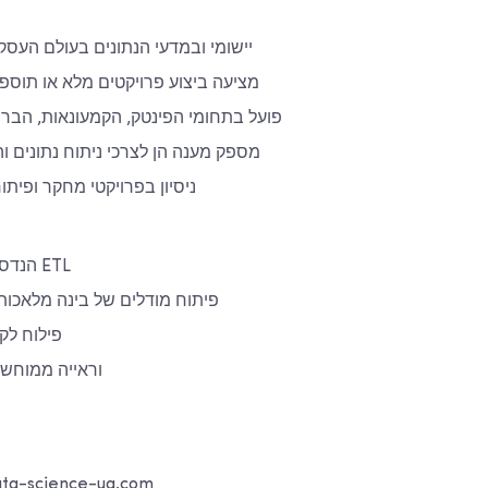
התמקדות ב-AI יישומי ובמדעי הנתונים בעולם העסק
מציעה ביצוע פרויקטים מלא או תוספ
פועל בתחומי הפינטק, הקמעונאות, הברי
מספק מענה הן לצרכי ניתוח נתונים וה
ניסיון בפרויקטי מחקר ופיתו
הנדסת נתונים והגדרת ETL
פיתוח מודלים של בינה מלאכות
פילוח לקו
פתרונות NLP וראייה ממו
אתר אינטרנט: -science-ua.com