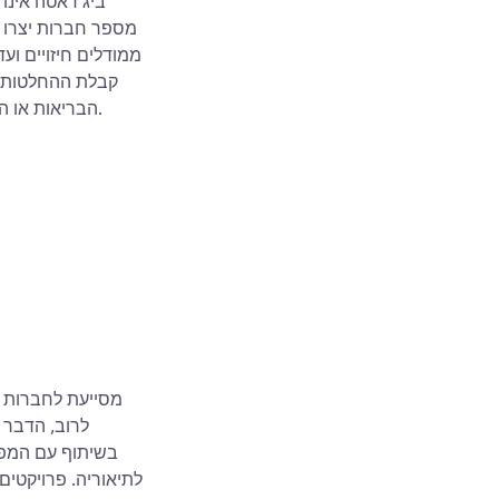
ביג דאטה אינו 
מספר חברות יצרו ל
ממודלים חיזויים וע
קבלת ההחלטות. 
הבריאות או הלוגיסטיקה, שותף אנליטי נכון יכול לחולל שינוי משמעותי. בואו נבחן מי עושה מה בתחום זה.
לרוב, הדבר כ
בשיתוף עם המפת
לתיאוריה. פרויקטים 