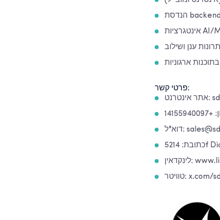
ינטרנט ומובייל)
תוכנות ארגוניות
פרטי קשר:
sdlcc
14155940
sales@sdlcco
www.link
x.com/sdlccor