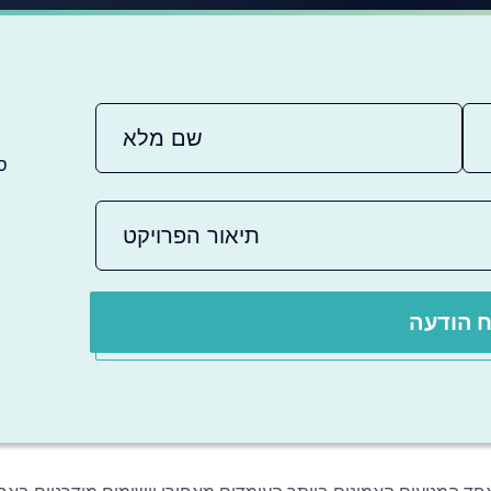
ס
 הודעה