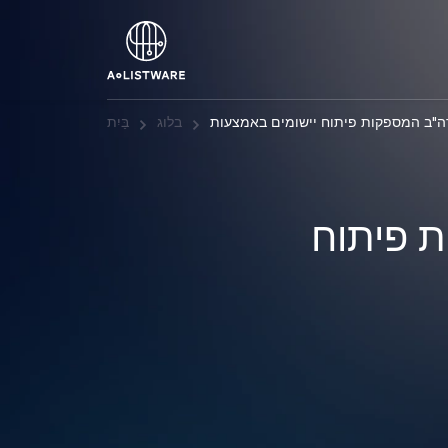
בלוג
בַּיִת
 פיתוח