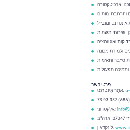
תכנון ארכיטקטורה
ים והרחבת צוותים
אינטרנט ומובייל
ן ושירותי תשתית
דיקות ואוטומציה
ים ולמידת מכונה
סייבר ותאימות
ותמיכה תפעולית
פרטי קשר
a-
אֲתַר אִינטֶרנֶט:
info@
אֶלֶקטרוֹנִי:
ה"ב
www.li
לינקדאין: