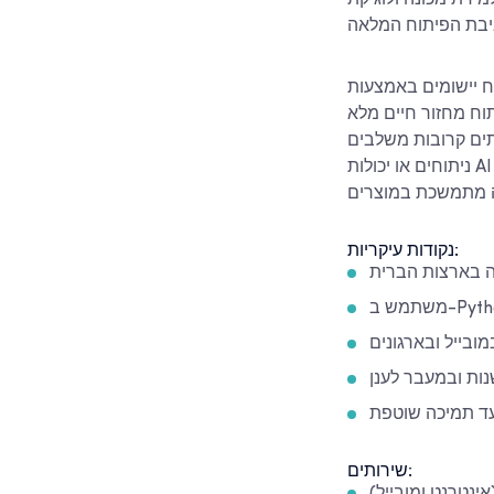
backend מדרגית, לצד שפות
בחברות בארצות הברית, SDLC Corp משתפת פעולה עם
וח מחזור חיים מלא
Pyt במערכות הדורשות לוגיקה,
ניתוחים או יכולות AI חזקות. הגישה שלה כוללת אפליקציות עסקיות מותאמות אישית, מודרניזציה של מערכות
נקודות עיקריות:
 בארצות הברית
מובייל ובארגונים
נות ובמעבר לענן
עד תמיכה שוטפת
שירותים: