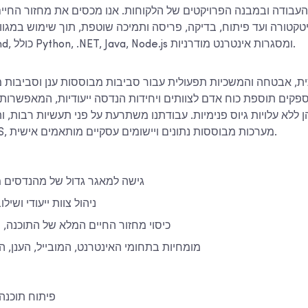
העבודה ובמבנה הפרויקטים של הלקוחות. אנו מכסים את מחזור החיי
כיטקטורה ועד פיתוח, בדיקה, פריסה ותמיכה שוטפת, תוך שימוש במגוון
backend ו-frontend, כולל Python, .NET, Java, Node.js ומסגרות אינטרנט מודרניות.
ת, אבטחה והמשכיות תפעולית עבור סביבות מבוססות ענן וסביבות מק
ספקים תוספת כוח אדם לצוותים ויחידות הנדסה ייעודיות, המאפשרות
 ללא עלויות גיוס פנימיות. עבודתנו משתרעת על פני תעשיות רבות,
ארגוניות, מוצרי SaaS, מערכות מבוססות נתונים ויישומים עסקיים מותאמים אישית.
גישה למאגר גדול של מהנדסים מ
ניהול צוות ייעודי ושיל
כיסוי מחזור החיים המלא של התוכנה, מ
מומחיות בתחומי האינטרנט, המובייל, הענן, 
פיתוח תוכנה