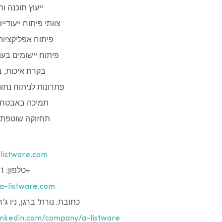
ייעוץ תוכנה ו
צוותי פיתוח ייעודי
פיתוח אפליקציות 
פיתוח יישומים בענ
בקרת איכות, ב
פתרונות לניתוח נתונ
תמיכה באבטחת 
תחזוקה שוטפת 
listware.com
טלפון: 1 (888) 337 93 73+
a-listware.com
כתובת: נורת' ברגן, ניו ג'רזי 07047, אר
nkedin.com/company/a-listware