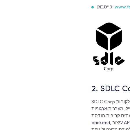
www.fa
פייסבוק:
2. SDLC C
SDLC Corp היא חברת פיתוח תוכנה שממוקמת בסן פרנסיסקו, שעובדת עם חברות אמריקאיות ולקוחות
ל, מערכות ארגוניות
עתים קרובות הנדסת
backend, עיצוב API ותכונות אוטומציה, שבהן Python היא אחת הטכנולוגיות בערימת ה-backend. Python