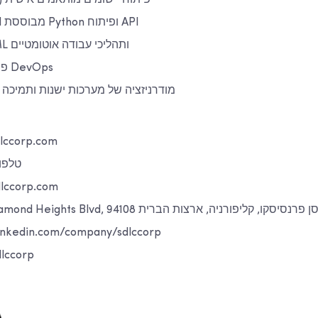
פיתוח יישומים מותאמים אישית (א
הנדסת backend מבוססת Python ופיתוח API
אינטגרציות AI/ML ותהליכי עבודה אוטומטיים
פתרונות ענן ושילוב DevOps
מודרניזציה של מערכות ישנות ותמיכה ב
אתר אינטרנט: orp.com
טלפון: +097
דוא"ל: rp.com
תובת: 5214f Diamond Heights Blvd, סן פרנסיסקו, קליפורניה, ארצות הברית 94108
לינקדאין: edin.com/company/sdlccorp
טוויטר: p