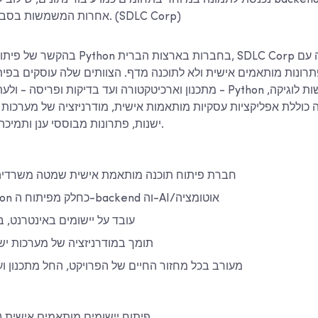
נכנסת לתמונה במיוחד בתחומים כמו עיבוד נתונים, שילוב למידת מכונה ולוגיקת 
אחרות המשמשות בסביבת הפיתוח המלאה. (SDLC Corp)
בהקשר של פיתוח יישומים באמצעות Python 
פתרונות מותאמים אישית ולא לתוכנה מדף. הצוותים שלה עוסקים בפית
- מתכנון וארכיטקטורה ועד בדיקות ופריסה - ולעתים קרובות משלבים hon
ישנות, פתרונות מבוססי ענן ותמיכה מתמשכת במוצרים.
חברת פיתוח תוכנה מותאמת אישית שמטה משרדיה
משתמש ב-Python כחלק מפיתוח ה-backend וה-AI/אוטומציה
עובד על יישומים באינטרנט, ב
תומך במודרניזציה של מערכות יש
מעורב בכל מחזור החיים של הפרויקט, החל מתכנון ו