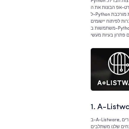
Python הפכה בשקט לאחד המנועים האמינים ביותר העומדים מאחורי יישומים מודרניים בארצות הברית.
 שלהן ועד ארגונים המודרניים מערכות ישנות, חברות פונות
ל-Python מסיבה אחת פשוטה: היא עובדת. היא גמישה מבלי להיות מסורבלת, עוצמתית מבלי להיות מורכבת
ות לפיתוח יישומים
משתמשות ב-Python כדי ליצור הכל, החל מפלטפורמות עתירות נתונים ועד לאפליקציות אינטרנט ומובייל
1. A-Listw
ב-A-Listware, אנו פועלים כחברת פיתוח תוכנה וייעוץ המתמקדת בבניית ותמיכה בצוותי הנדסה מבוזרים
תחים שלנו משתלבים