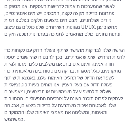
התוכנה, במיוחד באמצעות בדיקות קבלה של המשתמשים, כדי
לאשר שהמערכות תואמות לדרישות העסקיות. אנו מספקים
פתרונות בדיקה מקצה לקצה, המכסים יישומים אינטרנטיים,
ניידים ושולחניים, ומבטיחים ביצועים חלקים בפלטפורמות
מגוונות. השירותים שלנו כוללים גם עיצוב UI/UX, מחשוב ענן
וניתוח נתונים, כולם מותאמים לתמיכה בפתרונות תוכנה חזקים.
הגישה שלנו לבדיקות מדגישה שיתוף פעולה הדוק עם לקוחות כדי
לדמות תרחישי שימוש אמיתיים, ובכך להבטיח שהיישומים יספקו
חוויה אמינה ואינטואיטיבית. אנו משלבים כלים ומתודולוגיות
מתקדמים, כולל מסגרות בדיקה מבוססות בינה מלאכותית, כדי
לשפר את הדיוק של תהליכי האימות שלנו. באמצעות שיתוף
פעולה הדוק עם בעלי העניין, אנו מזהים בעיות פוטנציאליות
שעלולות להשפיע על השימושיות או הביצועים, ומאפשרים
לעסקים לפרוס תוכנה העונה על צורכיהם התפעוליים. המחויבות
שלנו לאבטחת איכות משתרעת על בדיקות ביצועים, אבטחה
ותאימות, ומשלימה את מאמצי האימות שלנו הממוקדים
במשתמש.