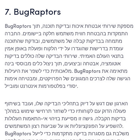
7. BugRaptors
BugRaptors מספקת שירותי אבטחת איכות ובדיקת תוכנה, תוך
התמקדות בהבטחת חווית משתמש חלקה ביישומים. החברה
מתמחה בבדיקות קבלה של משתמשים, ובודקת שהתוכנה
עומדת בדרישות שהוגדרו על ידי הלקוח ופועלת באופן אמין
בתנאי העולם האמיתי. שירותי הבדיקה שלה כוללים בדיקות
אוטומציה, אבטחה וביצועים, תוך ניצול כלים מבוססי בינה
מלאכותית כדי לשפר את היעילות. BugRaptors מתאימה את
הגישה שלה לצרכים המגוונים של הפרויקטים, ומבטיחה אימות
יסודי בפלטפורמות אינטרנט ומובייל.
הארגון שם דגש על דיוק בתהליכי הבדיקה שלו, ועובד בשיתוף
פעולה הדוק עם לקוחותיו כדי לשחזר תרחישי שימוש במהלך
בדיקות הקבלה. גישה זו מסייעת בזיהוי אי-התאמות העלולות
להשפיע על הפונקציונליות או על שביעות רצון המשתמשים.
BugRaptors משלבת גם מסגרות בדיקה מתקדמות כדי לייעל