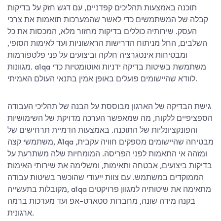
תוכנה באמצעות תהליכים קפדניים, עם דגש חזק על בדיקות
קבלה של המשתמשים כדי לאשר שהמערכות תואמות את צרכי
העסק. שירותיה כוללים בדיקות מחזור מלא, המכסות את כל
השלבים, החל מניתוח הדרישות הראשוניות ועד לאימות הסופי,
ומבטיחות אינטגרציה חלקה וביצועים על פני פלטפורמות
מגוונות. a1qa משתמשת בשיטות בדיקה ידניות ואוטומטיות כדי
לוודא שהיישומים פועלים באופן אמין בתנאי העולם האמיתי.
גישת הבדיקה של הארגון מבוססת על הבנה של תהליכי העבודה
הספציפיים ללקוח, מה שמאפשר הערכה מדויקת של השימושיות
והפונקציונליות של התוכנה. באמצעות הדמיית תרחישים של
משתמשי קצה, A1qa מבטיחה שהיישומים מספקים חוויה עקבית,
ומזהה אי התאמות לפני הפריסה. המומחיות שלה משתרעת על
בדיקות ביצועים, אבטחה ותאימות, ומשלימה את שירותי האימות
הממוקדים במשתמש. עם צוות ייעודי שהוכשר בשיטות עבודה
מקובלות בתעשייה, a1qa מתאימה את שיטותיה למגוון פרויקטים
בקנה מידה שונה, מחברות סטארט-אפ ועד מערכות ברמה
ארגונית.