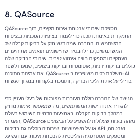
8. QASource
QASource מספקת שירותי אבטחת איכות מקיפים, תוך
התמקדות באימות תוכנה כדי לעמוד בציפיות הטכניות ובציפיות
המשתמשים. החברה שמה דגש חזק על בדיקות קבלה של
המשתמשים, כדי להבטיח שהיישומים תואמים את היעדים
העסקיים ומספקים חוויה אינטואיטיבית. שירותי הבדיקה שלה
כוללים בדיקות ידניות, אוטומטיות ובדיקות ביצועים, שנועדו לשפר
את אמינות התוכנה. QASource משלבת כלים משופרים ב-AI
כדי לייעל את תהליכי הבדיקה, ותומכת בלקוחות במגוון תעשיות.
הגישה של החברה כוללת מעורבות מפורטת של בעלי העניין כדי
להגדיר את דרישות המשתמשים, מה שמאפשר אימות מדויק
במהלך בדיקות הקבלה. באמצעות הדמיית השימוש בעולם
האמיתי, QASource מזהה בעיות שעלולות להשפיע על הביצועים
או על השימושיות. שירותיה כוללים גם בדיקות API ואבטחה,
ומספקים אסטרטגיה הוליסטית להבטחת איכות. עם דגש על