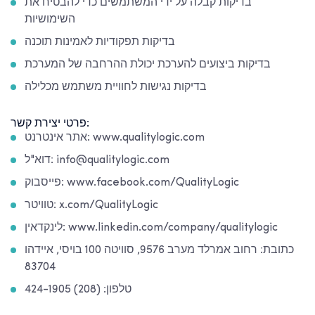
בדיקות קבלה על ידי המשתמשים כדי להבטיח את
השימושיות
בדיקות תפקודיות לאמינות תוכנה
בדיקות ביצועים להערכת יכולת ההרחבה של המערכת
בדיקות נגישות לחוויית משתמש מכלילה
פרטי יצירת קשר:
אתר אינטרנט: www.qualitylogic.com
דוא"ל: info@qualitylogic.com
פייסבוק: www.facebook.com/QualityLogic
טוויטר: x.com/QualityLogic
לינקדאין: www.linkedin.com/company/qualitylogic
כתובת: רחוב אמרלד מערב 9576, סוויטה 100 בויסי, איידהו
83704
טלפון: (208) 424-1905