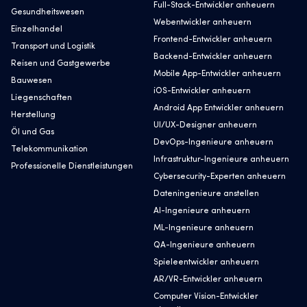
Full-Stack-Entwickler anheuern
Gesundheitswesen
Webentwickler anheuern
Einzelhandel
Frontend-Entwickler anheuern
Transport und Logistik
Backend-Entwickler anheuern
Reisen und Gastgewerbe
Mobile App-Entwickler anheuern
Bauwesen
iOS-Entwickler anheuern
Liegenschaften
Android App Entwickler anheuern
Herstellung
UI/UX-Designer anheuern
Öl und Gas
DevOps-Ingenieure anheuern
Telekommunikation
Infrastruktur-Ingenieure anheuern
Professionelle Dienstleistungen
Cybersecurity-Experten anheuern
Dateningenieure anstellen
AI-Ingenieure anheuern
ML-Ingenieure anheuern
QA-Ingenieure anheuern
Spieleentwickler anheuern
AR/VR-Entwickler anheuern
Computer Vision-Entwickler