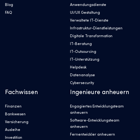
Blog
Anwendungsdienste
FAQ
UI/UX Gestaltung
Verwaltete IT-Dienste
Infrastruktur-Dienstleistungen
Digitale Transformation
IT-Beratung
IT-Outsourcing
IT-Unterstützung
Helpdesk
Datenanalyse
Cybersecurity
Fachwissen
Ingenieure anheuern
Finanzen
Engagiertes Entwicklungsteam
anheuern
Bankwesen
Software-Entwicklungsteam
Versicherung
anheuern
Ausleihe
Fernentwickler anheuern
Investition