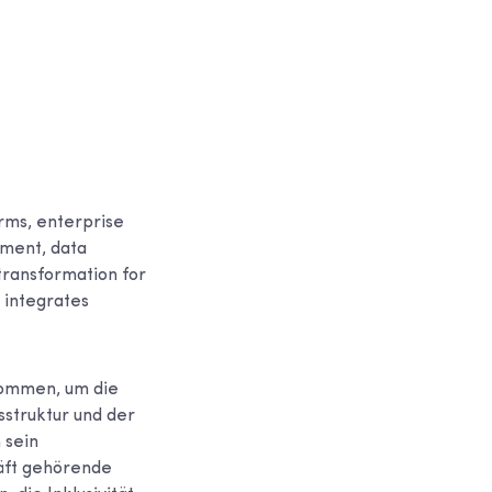
orms, enterprise
ement, data
transformation for
h integrates
nommen, um die
sstruktur und der
 sein
äft gehörende