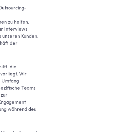
Outsourcing-
en zu helfen,
ür Interviews,
s unseren Kunden,
häft der
lft, die
orliegt. Wir
en Umfang
spezifische Teams
 zur
s Engagement
hrung während des