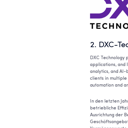
2. DXC-Te
DXC Technology pr
applications, and 
analytics, and AI
clients in multipl
automation and an
In den letzten J
betriebliche Effi
Ausrichtung der 
Geschäftsangebot