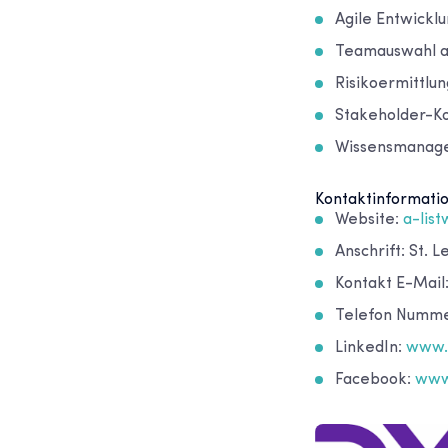
Agile Entwickl
Teamauswahl a
Risikoermittlu
Stakeholder-Ko
Wissensmanage
Kontaktinformati
Website:
a-lis
Anschrift: St. 
Kontakt E-Mail
Telefon Nummer
LinkedIn:
www.l
Facebook:
www