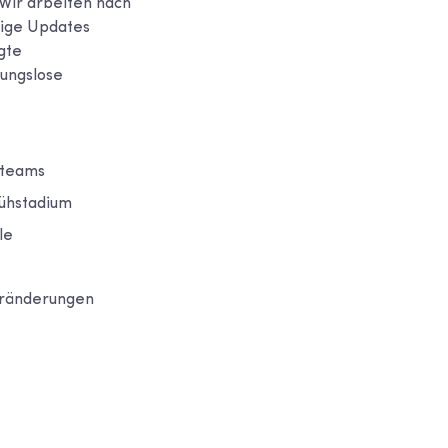
Wir arbeiten nach
ßige Updates
gte
bungslose
steams
rühstadium
le
Veränderungen