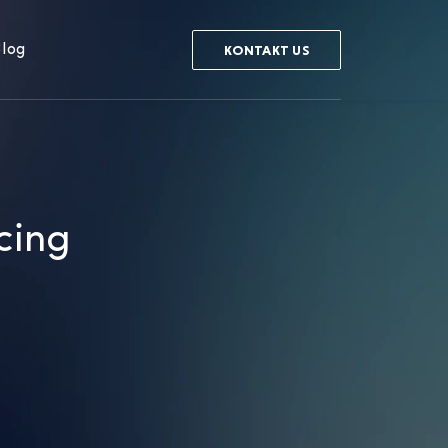
log
KONTAKT US
cing