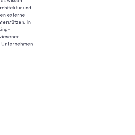
tes Wissen
rchitektur und
nen externe
terstützen. In
cing-
wiesener
der Unternehmen