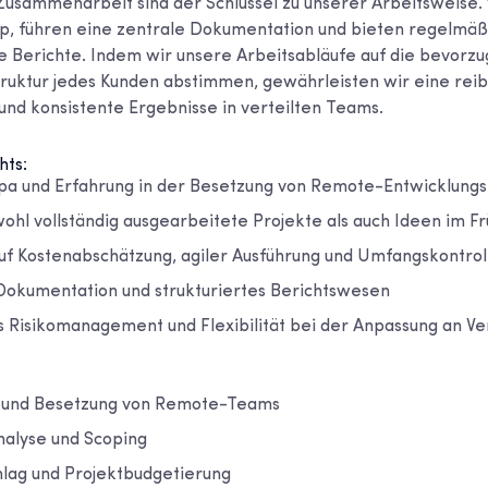
usammenarbeit sind der Schlüssel zu unserer Arbeitsweise. 
ip, führen eine zentrale Dokumentation und bieten regelmä
e Berichte. Indem wir unsere Arbeitsabläufe auf die bevorzu
ruktur jedes Kunden abstimmen, gewährleisten wir eine rei
d konsistente Ergebnisse in verteilten Teams.
hts:
ropa und Erfahrung in der Besetzung von Remote-Entwicklung
wohl vollständig ausgearbeitete Projekte als auch Ideen im F
f Kostenabschätzung, agiler Ausführung und Umfangskontrol
 Dokumentation und strukturiertes Berichtswesen
es Risikomanagement und Flexibilität bei der Anpassung an 
g und Besetzung von Remote-Teams
alyse und Scoping
lag und Projektbudgetierung