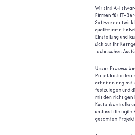
Wir sind A-listwa
Firmen für IT-Be
Softwareentwicklu
qualifizierte Entw
Einstellung und 
sich auf ihr Kern
technischen Ausf
Unser Prozess beg
Projektanforderun
arbeiten eng mit
festzulegen und d
mit den richtigen
Kostenkontrolle u
umfasst die agile
gesamten Projekt