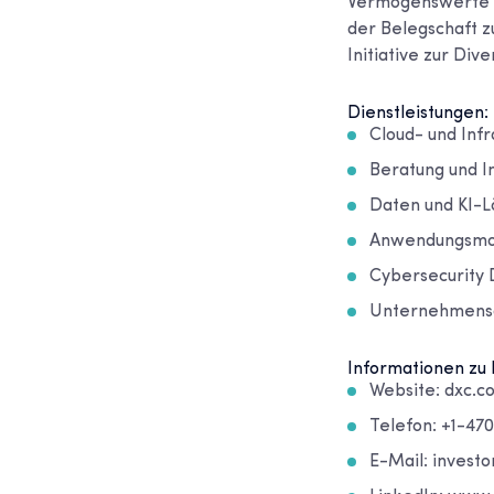
Vermögenswerte ve
der Belegschaft z
Initiative zur Div
Dienstleistungen:
Cloud- und Infr
Beratung und I
Daten und KI-
Anwendungsmod
Cybersecurity 
Unternehmensa
Informationen zu 
Website: dxc.c
Telefon: +1-47
E-Mail: invest