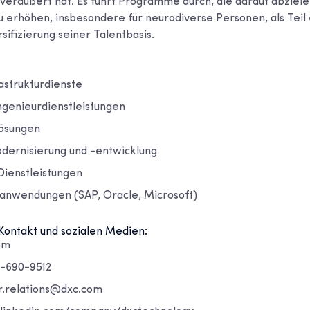
räußert hat. Es führt Programme durch, die darauf abzielen,
u erhöhen, insbesondere für neurodiverse Personen, als Teil
ersifizierung seiner Talentbasis.
astrukturdienste
ngenieurdienstleistungen
Lösungen
ernisierung und -entwicklung
Dienstleistungen
nwendungen (SAP, Oracle, Microsoft)
Kontakt und sozialen Medien:
om
0-690-9512
or.relations@dxc.com