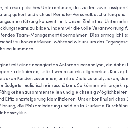
re, ein europäisches Unternehmen, das zu den zuverlässigen 
ratung gehört und sich auf Remote-Personalbeschaffung und
ngsunterstützung konzentriert. Unser Ziel ist es, Unternehm
icklungsteams zu bilden, indem wir die volle Verantwortung f
laufendes Team-Management übernehmen. Dies ermöglicht e
geschäft zu konzentrieren, während wir uns um das Tagesgesc
ührung kümmern.
innt mit einer engagierten Anforderungsanalyse, die dabei hi
gen zu definieren, selbst wenn nur ein allgemeines Konzept v
 unseren Kunden zusammen, um ihre Ziele zu analysieren, d
ie Budgets realistisch einzuschätzen. So können wir projekt
 Fähigkeiten zusammenstellen und gleichzeitig Möglichkeiten
nd Effizienzsteigerung identifizieren. Unser kontinuierliche
 Planung, die Risikominderung und die strukturierte Durchfü
lebenszyklus.