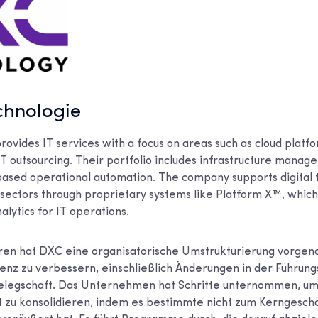
chnologie
ovides IT services with a focus on areas such as cloud platf
IT outsourcing. Their portfolio includes infrastructure manag
-based operational automation. The company supports digital 
e sectors through proprietary systems like Platform X™, whic
alytics for IT operations.
ahren hat DXC eine organisatorische Umstrukturierung vorge
zienz zu verbessern, einschließlich Änderungen in der Führung
Belegschaft. Das Unternehmen hat Schritte unternommen, um
 zu konsolidieren, indem es bestimmte nicht zum Kerngesch