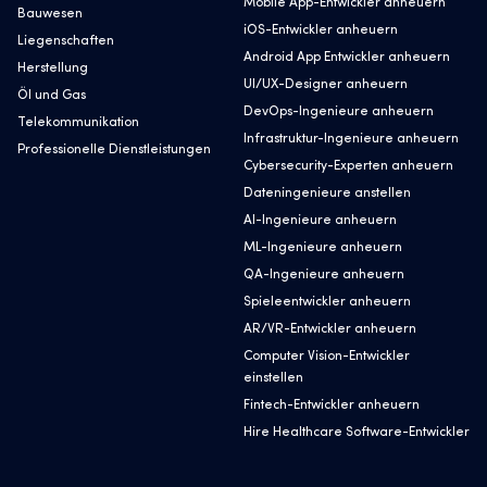
Mobile App-Entwickler anheuern
Bauwesen
iOS-Entwickler anheuern
Liegenschaften
Android App Entwickler anheuern
Herstellung
UI/UX-Designer anheuern
Öl und Gas
DevOps-Ingenieure anheuern
Telekommunikation
Infrastruktur-Ingenieure anheuern
Professionelle Dienstleistungen
Cybersecurity-Experten anheuern
Dateningenieure anstellen
AI-Ingenieure anheuern
ML-Ingenieure anheuern
QA-Ingenieure anheuern
Spieleentwickler anheuern
AR/VR-Entwickler anheuern
Computer Vision-Entwickler
einstellen
Fintech-Entwickler anheuern
Hire Healthcare Software-Entwickler