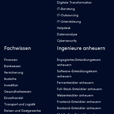
Digitale Transformation
IT-Beratung
IT-Outsourcing
IT-Unterstützung
Helpdesk
Datenanalyse
Cybersecurity
Fachwissen
Ingenieure anheuern
Finanzen
Engagiertes Entwicklungsteam
anheuern
Bankwesen
Software-Entwicklungsteam
Versicherung
anheuern
Ausleihe
Fernentwickler anheuern
Investition
Full-Stack-Entwickler anheuern
Gesundheitswesen
Webentwickler anheuern
Einzelhandel
Frontend-Entwickler anheuern
Transport und Logistik
Backend-Entwickler anheuern
Reisen und Gastgewerbe