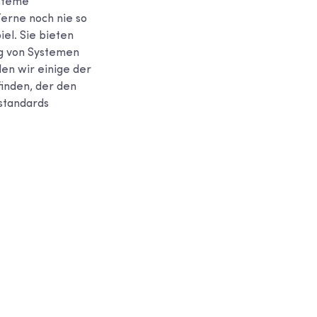
ysteme
Ferne noch nie so
el. Sie bieten
ng von Systemen
len wir einige der
finden, der den
standards