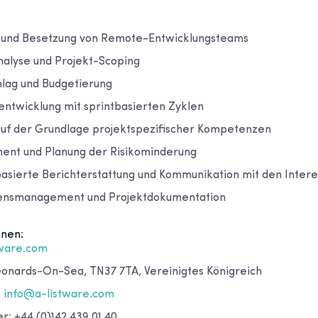
g und Besetzung von Remote-Entwicklungsteams
alyse und Projekt-Scoping
lag und Budgetierung
entwicklung mit sprintbasierten Zyklen
uf der Grundlage projektspezifischer Kompetenzen
ent und Planung der Risikominderung
asierte Berichterstattung und Kommunikation mit den Inte
sensmanagement und Projektdokumentation
onen:
tware.com
Leonards-On-Sea, TN37 7TA, Vereinigtes Königreich
:
info@a-listware.com
: +44 (0)142 439 01 40