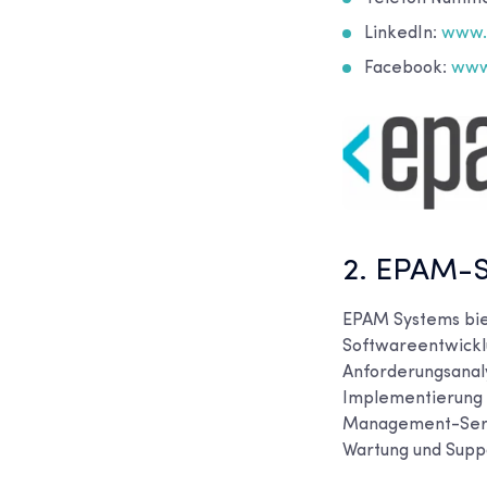
LinkedIn:
www.l
Facebook:
www
2. EPAM-
EPAM Systems biet
Softwareentwicklu
Anforderungsanaly
Implementierung u
Management-Servic
Wartung und Supp