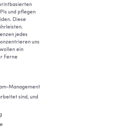
printbasierten
PIs und pflegen
iden. Diese
ährleisten.
renzen jedes
konzentrieren uns
 wollen ein
er Ferne
-Team-Management
rbeitet sind, und
g
se