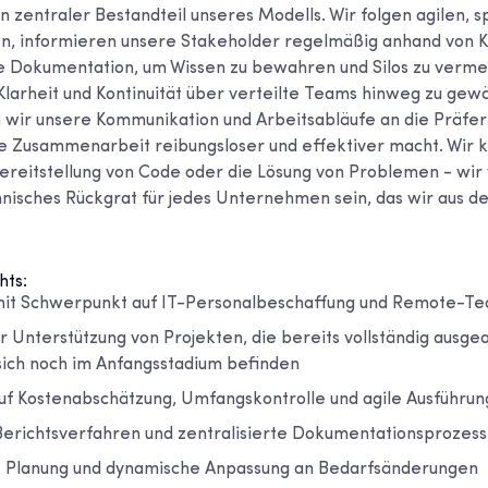
n zentraler Bestandteil unseres Modells. Wir folgen agilen, s
n, informieren unsere Stakeholder regelmäßig anhand von K
te Dokumentation, um Wissen zu bewahren und Silos zu verme
, Klarheit und Kontinuität über verteilte Teams hinweg zu gew
wir unsere Kommunikation und Arbeitsabläufe an die Präfe
e Zusammenarbeit reibungsloser und effektiver macht. Wir 
 Bereitstellung von Code oder die Lösung von Problemen - wir
hnisches Rückgrat für jedes Unternehmen sein, das wir aus d
hts:
a mit Schwerpunkt auf IT-Personalbeschaffung und Remote
r Unterstützung von Projekten, die bereits vollständig ausgea
 sich noch im Anfangsstadium befinden
f Kostenabschätzung, Umfangskontrolle und agile Ausführun
erichtsverfahren und zentralisierte Dokumentationsprozes
e Planung und dynamische Anpassung an Bedarfsänderungen