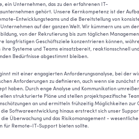
re, ein Unternehmen, das zu den erfahrenen IT-
gsunternehmen gehört. Unsere Kernkompetenz ist der Aufba
mote-Entwicklungsteams und die Bereitstellung von konsist
r Unternehmen auf der ganzen Welt. Wir kümmern uns um de
ildung, von der Rekrutierung bis zum täglichen Management
hre langfristigen Geschäftsziele konzentrieren können, währ
s ihre Systeme und Teams einsatzbereit, reaktionsschnell und
lnden Bedürfnisse abgestimmt bleiben.
innt mit einer engagierten Anforderungsanalyse, bei der w
ischen Anforderungen zu definieren, auch wenn sie zunächst n
ept haben. Durch enge Analyse und Kommunikation umreißen
ellen strukturierte Pläne und stellen projektspezifische Te
nschätzungen an und ermitteln frühzeitig Möglichkeiten zur
die Softwareentwicklung hinaus erstreckt sich unser Support
, die Überwachung und das Risikomanagement - wesentliche 
für Remote-IT-Support bieten sollte.