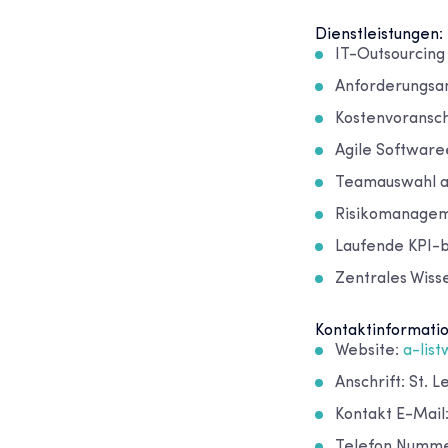
Dienstleistungen:
IT-Outsourcin
Anforderungsan
Kostenvoransch
Agile Software
Teamauswahl a
Risikomanagem
Laufende KPI-b
Zentrales Wis
Kontaktinformati
Website:
a-lis
Anschrift: St. 
Kontakt E-Mail
Telefon Nummer