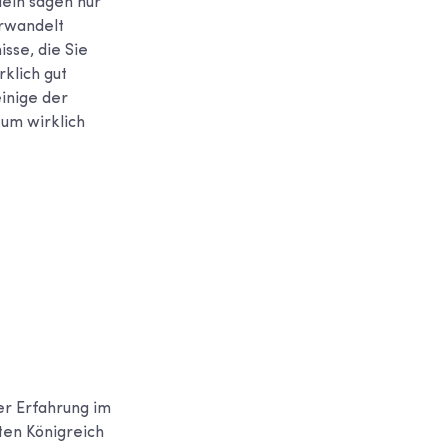
lein sagen nur
erwandelt
sse, die Sie
klich gut
einige der
kum wirklich
er Erfahrung im
ten Königreich