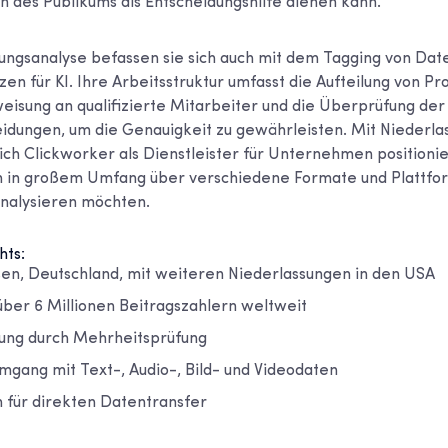
n des Publikums als Entscheidungshilfe dienen kann.
ngsanalyse befassen sie sich auch mit dem Tagging von Dat
en für KI. Ihre Arbeitsstruktur umfasst die Aufteilung von Pr
eisung an qualifizierte Mitarbeiter und die Überprüfung der
dungen, um die Genauigkeit zu gewährleisten. Mit Niederla
ich Clickworker als Dienstleister für Unternehmen positionie
in großem Umfang über verschiedene Formate und Plattfo
analysieren möchten.
hts:
ssen, Deutschland, mit weiteren Niederlassungen in den USA
ber 6 Millionen Beitragszahlern weltweit
rung durch Mehrheitsprüfung
mgang mit Text-, Audio-, Bild- und Videodaten
n für direkten Datentransfer