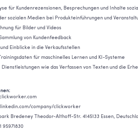
se für Kundenrezensionen, Besprechungen und Inhalte sozi
r sozialen Medien bei Produkteinführungen und Veranstalt
nung für Bilder und Videos
Sammlung von Kundenfeedback
 und Einblicke in die Verkaufsstellen
 Trainingsdaten für maschinelles Lernen und KI-Systeme
ienstleistungen wie das Verfassen von Texten und die Erh
onen:
clickworker.com
.linkedin.com/company/clickworker
opark Bredeney Theodor-Althoff-Str. 4145133 Essen, Deutschl
01 95971830