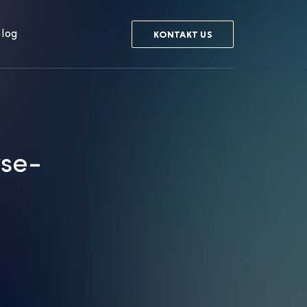
log
KONTAKT US
yse-