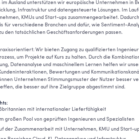
n im Ausland unterstützen wir europäische Unternehmen in B
klung, Infrastruktur und datengesteuerte Lösungen. Im Lauf
rnehmen, KMUs und Start-ups zusammengearbeitet. Dadurch
is für verschiedene Branchen und dafür, wie Sentiment-Anal
zu den tatsächlichen Geschäftsanforderungen passen.
raxisorientiert: Wir bieten Zugang zu qualifizierten Ingenie
Prozess, um Projekte auf Kurs zu halten. Durch die Kombinatio
ung, Datenanalyse und maschinellem Lernen helfen wir unse
 Kundeninteraktionen, Bewertungen und Kommunikationskanä
können Unternehmen Stimmungsmuster der Nutzer besser ve
effen, die besser auf ihre Zielgruppe abgestimmt sind.
hts:
britannien mit internationaler Lieferfähigkeit
m großen Pool von geprüften Ingenieuren und Spezialisten
uf der Zusammenarbeit mit Unternehmen, KMU und Start-u