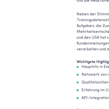
und die Reaktione
Neben der Stimmu
Trainingsdatensätz
Aufgaben, die Zuw
Mehrheitsentschei
und den USA hat s
Kundenmeinungen 
verarbeiten und 
Wichtigste Highlig
Hauptsitz in E
Netzwerk von ü
Qualitätssiche
Erfahrung im U
API-Integratio