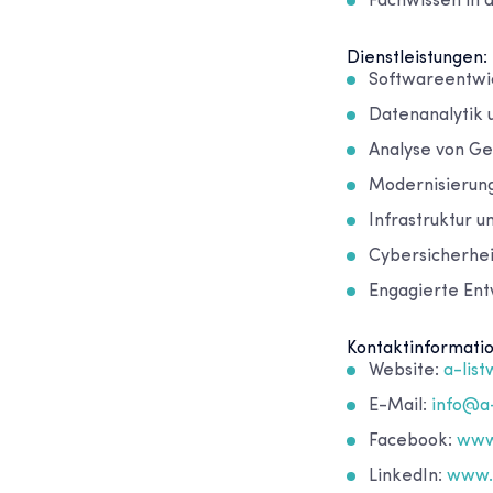
Fachwissen in d
Dienstleistungen:
Softwareentwic
Datenanalytik 
Analyse von Ge
Modernisierun
Infrastruktur u
Cybersicherhei
Engagierte Ent
Kontaktinformati
Website:
a-lis
E-Mail:
info@a
Facebook:
www
LinkedIn:
www.l