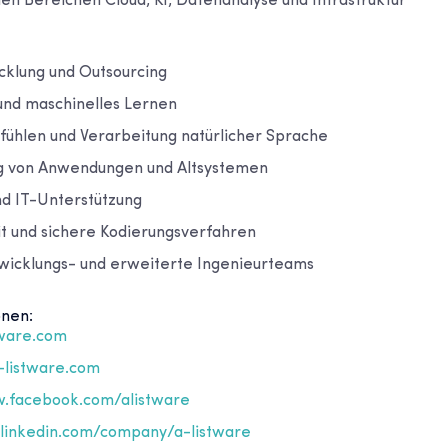
en Bereichen Cloud, KI, Datenanalyse und Infrastruktur
klung und Outsourcing
und maschinelles Lernen
fühlen und Verarbeitung natürlicher Sprache
g von Anwendungen und Altsystemen
nd IT-Unterstützung
t und sichere Kodierungsverfahren
wicklungs- und erweiterte Ingenieurteams
onen:
tware.com
-listware.com
.facebook.com/alistware
inkedin.com/company/a-listware