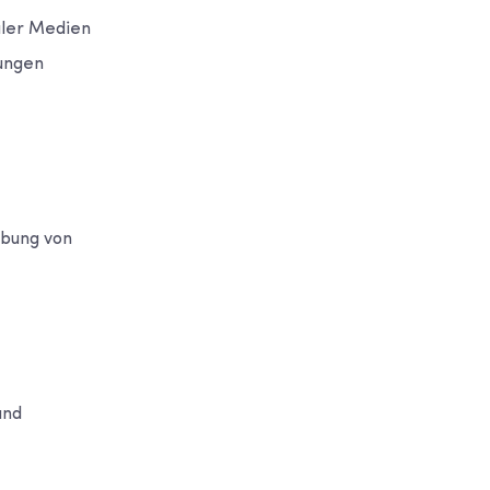
aler Medien
ungen
ebung von
and