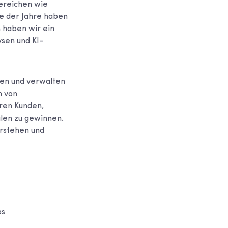
ereichen wie
e der Jahre haben
 haben wir ein
ysen und KI-
uren und verwalten
n von
ren Kunden,
len zu gewinnen.
rstehen und
ps