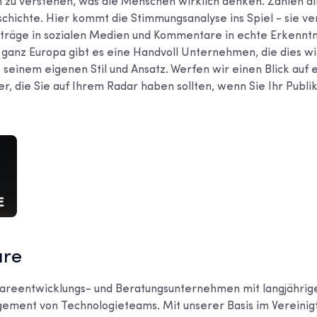
ach zu verstehen, was die Menschen wirklich denken. Zahlen al
schichte. Hier kommt die Stimmungsanalyse ins Spiel - sie v
räge in sozialen Medien und Kommentare in echte Erkenntni
 ganz Europa gibt es eine Handvoll Unternehmen, die dies wir
 seinem eigenen Stil und Ansatz. Werfen wir einen Blick auf 
r, die Sie auf Ihrem Radar haben sollten, wenn Sie Ihr Publi
are
wareentwicklungs- und Beratungsunternehmen mit langjährig
ement von Technologieteams. Mit unserer Basis im Vereinig