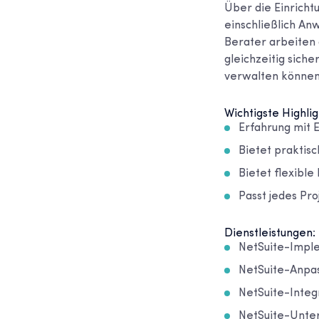
Über die Einrichtu
einschließlich An
Berater arbeiten 
gleichzeitig sich
verwalten können
Wichtigste Highlig
Erfahrung mit 
Bietet praktis
Bietet flexible
Passt jedes Pr
Dienstleistungen:
NetSuite-Impl
NetSuite-Anpa
NetSuite-Integ
NetSuite-Unter