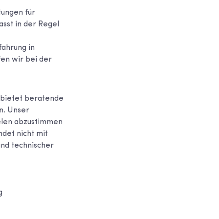
tungen für
sst in der Regel
fahrung in
en wir bei der
 bietet beratende
n. Unser
ielen abzustimmen
ndet nicht mit
und technischer
g