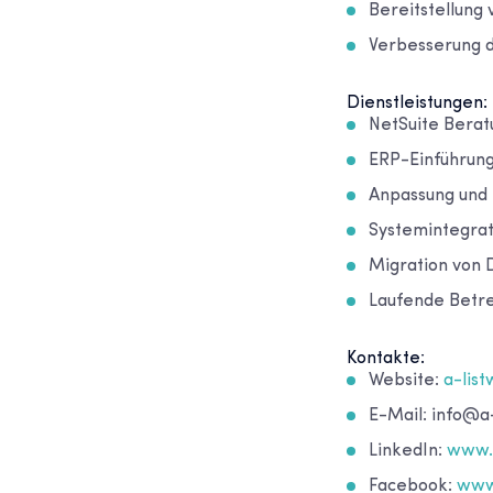
Bereitstellung
Verbesserung d
Dienstleistungen:
NetSuite Berat
ERP-Einführun
Anpassung und 
Systemintegrat
Migration von 
Laufende Betr
Kontakte:
Website:
a-lis
E-Mail: info@a
LinkedIn:
www.l
Facebook:
www