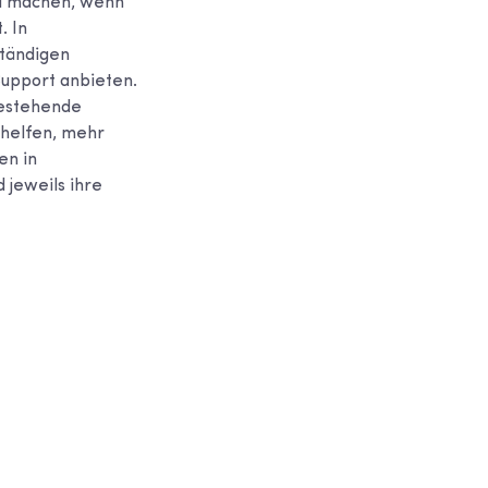
ed machen, wenn
. In
ständigen
Support anbieten.
bestehende
 helfen, mehr
en in
 jeweils ihre