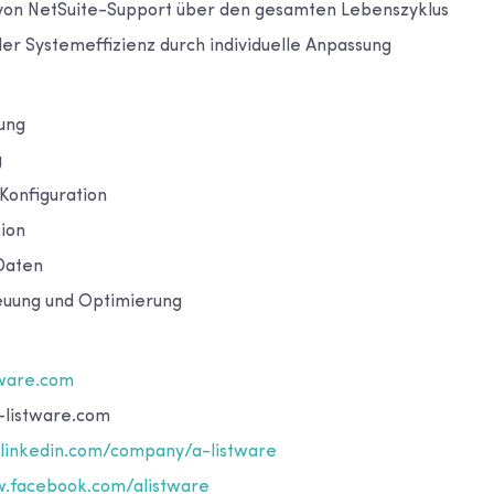
 von NetSuite-Support über den gesamten Lebenszyklus
er Systemeffizienz durch individuelle Anpassung
ung
g
Konfiguration
ion
Daten
euung und Optimierung
tware.com
-listware.com
inkedin.com/company/a-listware
.facebook.com/alistware