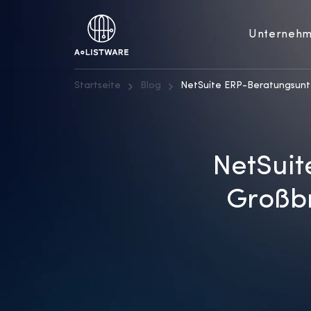
Unterneh
Startseite
Blog
NetSuite ERP-Beratungsunte
NetSui
Großbr