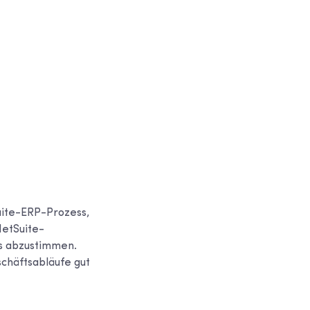
uite-ERP-Prozess,
NetSuite-
ns abzustimmen.
schäftsabläufe gut