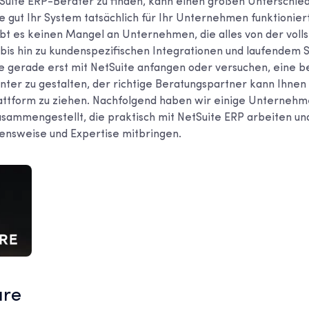
tSuite ERP-Berater zu finden, kann einen großen Unterschi
e gut Ihr System tatsächlich für Ihr Unternehmen funktioniert
bt es keinen Mangel an Unternehmen, die alles von der voll
is hin zu kundenspezifischen Integrationen und laufendem 
ie gerade erst mit NetSuite anfangen oder versuchen, eine 
ienter zu gestalten, der richtige Beratungspartner kann Ihnen
attform zu ziehen. Nachfolgend haben wir einige Unternehm
sammengestellt, die praktisch mit NetSuite ERP arbeiten und
nsweise und Expertise mitbringen.
are