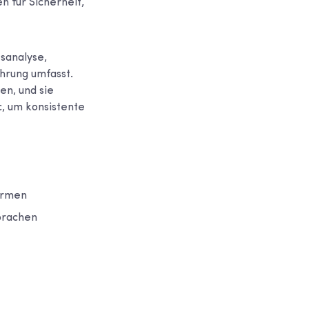
 für Sicherheit,
sanalyse,
ührung umfasst.
en, und sie
, um konsistente
ormen
prachen