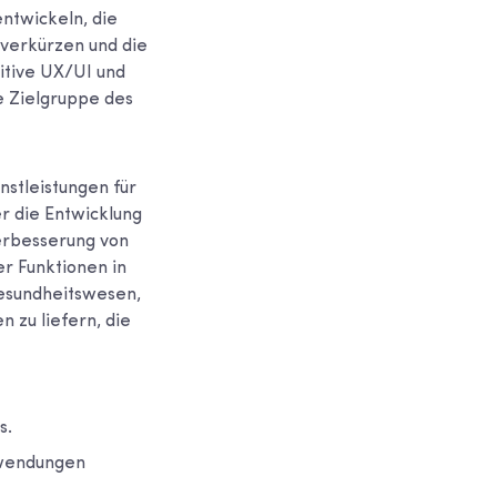
entwickeln, die
 verkürzen und die
itive UX/UI und
ie Zielgruppe des
stleistungen für
r die Entwicklung
erbesserung von
er Funktionen in
esundheitswesen,
 zu liefern, die
s.
nwendungen