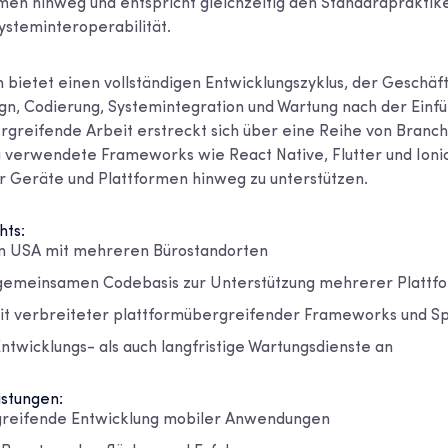
en hinweg und entspricht gleichzeitig den Standardpraktiken
steminteroperabilität.
ietet einen vollständigen Entwicklungszyklus, der Geschäft
ign, Codierung, Systemintegration und Wartung nach der Einf
rgreifende Arbeit erstreckt sich über eine Reihe von Branch
verwendete Frameworks wie React Native, Flutter und Ionic
er Geräte und Plattformen hinweg zu unterstützen.
hts:
en USA mit mehreren Bürostandorten
 gemeinsamen Codebasis zur Unterstützung mehrerer Plattf
t verbreiteter plattformübergreifender Frameworks und S
ntwicklungs- als auch langfristige Wartungsdienste an
istungen:
greifende Entwicklung mobiler Anwendungen