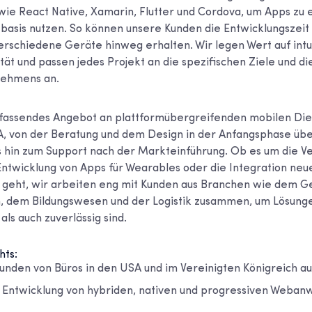
wie React Native, Xamarin, Flutter und Cordova, um Apps zu 
basis nutzen. So können unsere Kunden die Entwicklungszeit
erschiedene Geräte hinweg erhalten. Wir legen Wert auf intu
ität und passen jedes Projekt an die spezifischen Ziele und d
nehmens an.
fassendes Angebot an plattformübergreifenden mobilen Dien
, von der Beratung und dem Design in der Anfangsphase übe
s hin zum Support nach der Markteinführung. Ob es um die V
Entwicklung von Apps für Wearables oder die Integration neu
 geht, wir arbeiten eng mit Kunden aus Branchen wie dem G
 dem Bildungswesen und der Logistik zusammen, um Lösungen
als auch zuverlässig sind.
hts:
unden von Büros in den USA und im Vereinigten Königreich au
ie Entwicklung von hybriden, nativen und progressiven Weba