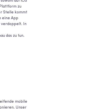
e sowohl auf iOS
 Plattform zu
er Stelle kommt
n eine App
 verdoppelt. In
au das zu tun.
reifende mobile
onieren. Unser