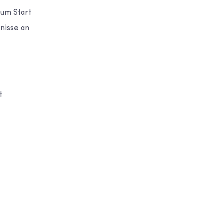
zum Start
nisse an
t