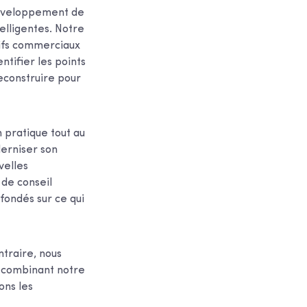
 développement de
telligentes. Notre
ctifs commerciaux
tifier les points
reconstruire pour
n pratique tout au
derniser son
velles
 de conseil
 fondés sur ce qui
ntraire, nous
En combinant notre
ons les