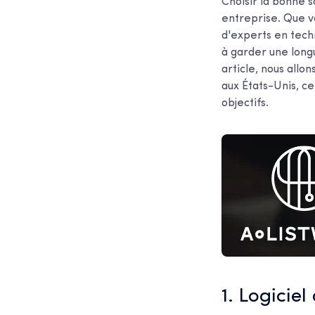
Choisir la bonne 
entreprise. Que vo
d'experts en tech
à garder une long
article, nous all
aux États-Unis, c
objectifs.
1. Logiciel