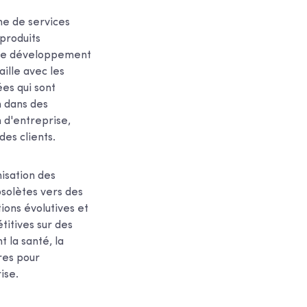
me de services
 produits
, le développement
ille avec les
ées qui sont
n dans des
 d'entreprise,
des clients.
isation des
bsolètes vers des
ions évolutives et
titives sur des
 la santé, la
res pour
ise.