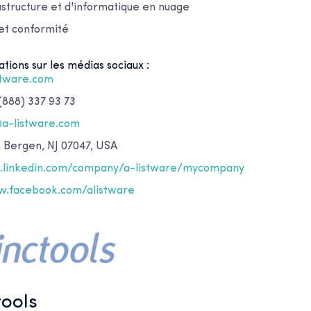
astructure et d'informatique en nuage
et conformité
tions sur les médias sociaux :
stware.com
(888) 337 93 73
@a-listware.com
h Bergen, NJ 07047, USA
linkedin.com/company/a-listware/mycompany
.facebook.com/alistware
tools