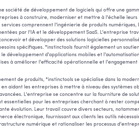
 une société de développement de logiciels qui offre une gam
reprises à construire, moderniser et mettre à l'échelle leurs
 services comprennent l'ingénierie de produits numériques
mentées par l'IA et le développement SaaS. L'entreprise trava
oncevoir et développer des solutions logicielles personnalis
esoins spécifiques. *instinctools fournit également un soutie
 le développement d'applications mobiles et l'automatisation
ises à améliorer l'efficacité opérationnelle et l'engagement 
ement de produits, *instinctools se spécialise dans la modern
s, en aidant les entreprises à mettre à niveau des systèmes o
avancées. L'entreprise se concentre sur la fourniture de solut
nt essentielles pour les entreprises cherchant à rester compé
nte évolution. Leur travail couvre divers secteurs, notamment
erce électronique, fournissant aux clients les outils nécessai
rastructure numérique et rationaliser les processus d'entrepr