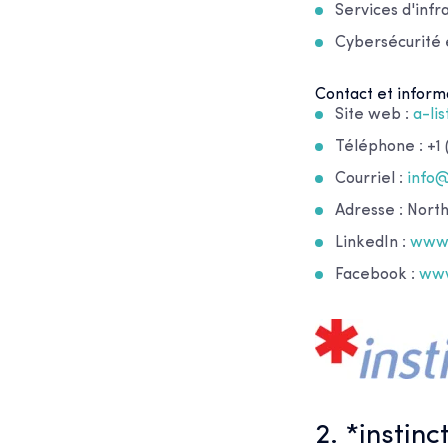
Services d'infr
Cybersécurité 
Contact et informa
Site web :
a-li
Téléphone : +1 
Courriel :
info
Adresse : Nort
LinkedIn :
www.
Facebook :
www
2. *instinc