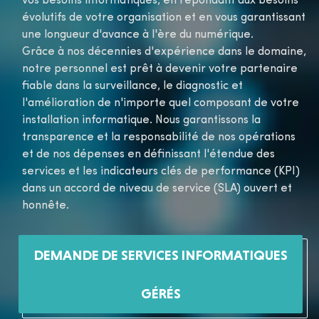
vos besoins informatiques, en répondant aux besoins
évolutifs de votre organisation et en vous garantissant
une longueur d'avance à l'ère du numérique.
Grâce à nos décennies d'expérience dans le domaine,
notre personnel est prêt à devenir votre partenaire
fiable dans la surveillance, le diagnostic et
l'amélioration de n'importe quel composant de votre
installation informatique. Nous garantissons la
transparence et la responsabilité de nos opérations
et de nos dépenses en définissant l'étendue des
services et les indicateurs clés de performance (KPI)
dans un accord de niveau de service (SLA) ouvert et
honnête.
DEMANDE DE SERVICES INFORMATIQUES
GÉRÉS