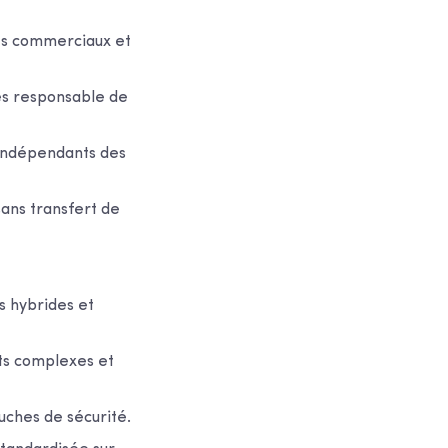
ats commerciaux et
es responsable de
 indépendants des
sans transfert de
cs hybrides et
ts complexes et
uches de sécurité.