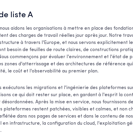
 de liste A
nous aidons les organisations à mettre en place des fondatio
tent des charges de travail réelles jour après jour. Notre trava
astructure à travers l'Europe, et nous servons explicitement l
t besoin de feuilles de route claires, de constructions prati
 Nous commençons par évaluer l'environnement et l'état de p
s zones d'atterrissage et des architectures de référence qu
rité, le coût et l'observabilité au premier plan.
us exécutons les migrations et l'ingénierie des plateformes su
ons ce qui doit rester sur place, en gardant à l'esprit la cont
désordonnées. Après la mise en service, nous fournissons d
es plateformes restent patchées, visibles et calmes, et non c
eflétée dans nos pages de services et dans le contenu de nos
 en infrastructure, la configuration du cloud, l'exploitation gé
s.