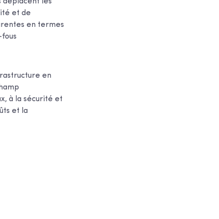
s déplacent les
ité et de
parentes en termes
-fous
frastructure en
 champ
, à la sécurité et
ûts et la