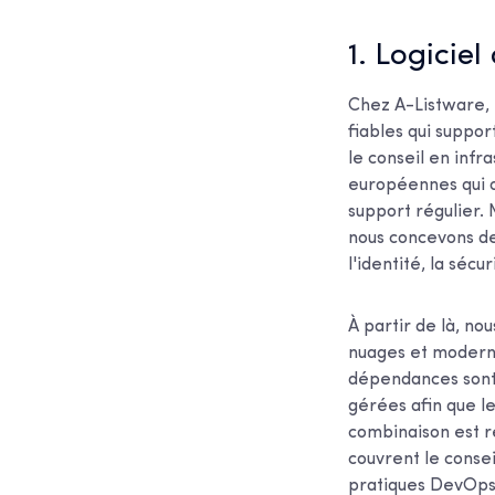
1. Logiciel
Chez A-Listware, 
fiables qui suppor
le conseil en infr
européennes qui on
support régulier.
nous concevons de
l'identité, la sécu
À partir de là, no
nuages et modernis
dépendances sont 
gérées afin que l
combinaison est r
couvrent le conseil
pratiques DevOp