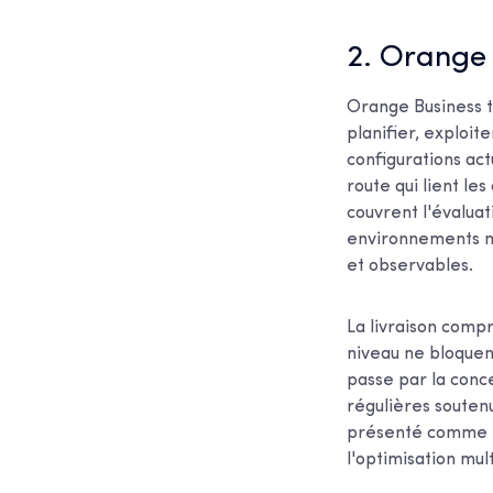
2. Orange
Orange Business tr
planifier, exploit
configurations act
route qui lient les
couvrent l'évalua
environnements mu
et observables.
La livraison comp
niveau ne bloquent
passe par la conc
régulières soutenu
présenté comme fa
l'optimisation mul