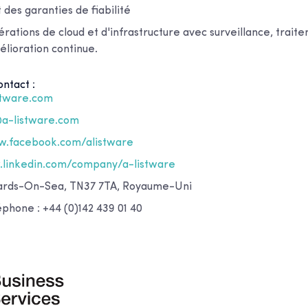
des garanties de fiabilité
rations de cloud et d'infrastructure avec surveillance, trait
élioration continue.
ntact :
stware.com
@a-listware.com
.facebook.com/alistware
linkedin.com/company/a-listware
nards-On-Sea, TN37 7TA, Royaume-Uni
phone : +44 (0)142 439 01 40