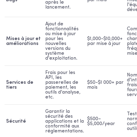
bugs
par mois
mise
après le
l'éq
lancement.
dév
Ajout de
fonctionnalités
Com
ou mise à jour
fonc
Mises à jour et
pour les
$1,000-$10,000+
cha
améliorations
nouvelles
par mise à jour
plat
versions du
fréq
système
mise
d'exploitation.
Frais pour les
Nom
API, les
d'in
Services de
passerelles de
$50-$1 000+ par
frai
tiers
paiement, les
mois
four
outils d'analyse,
serv
etc.
Garantir la
Test
sécurité des
$500–
nor
Sécurité
applications et la
$5,000/year
conf
conformité aux
outi
réglementations.