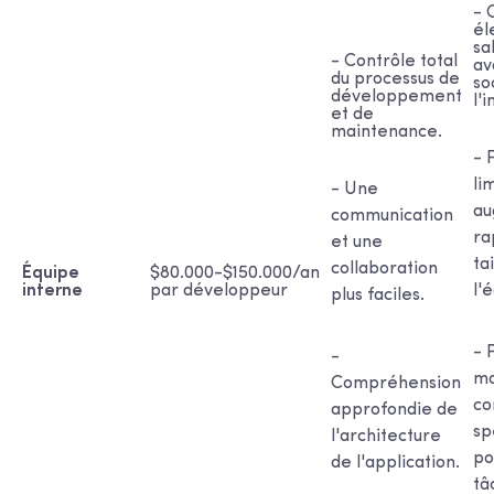
- 
él
sa
- Contrôle total
av
du processus de
so
développement
l'
et de
maintenance.
- 
li
- Une
au
communication
ra
et une
ta
collaboration
Équipe
$80.000-$150.000/an
interne
par développeur
l'
plus faciles.
- 
-
ma
Compréhension
co
approfondie de
sp
l'architecture
po
de l'application.
tâ