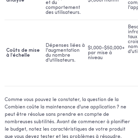
analyse
$1,000/month
et du
comp
comportement
l'ap
des utilisateurs.
Beso
infr
taux
croi
Dépenses liées à
nom
$1,000-$50,000+
Coûts de mise
l'augmentation
d'uti
par mise à
à l'échelle
du nombre
niveau
d'utilisateurs.
Comme vous pouvez le constater, la question de la
Combien coûte la maintenance d'une application ?
ne
peut être résolue sans prendre en compte de
nombreuses subtilités. Avant de commencer à planifier
le budget, notez les caractéristiques de votre produit
que vous devez tester et les problèmes à résoudre.