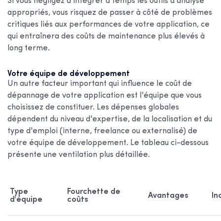
Si vous négligez d'intégrer à temps les outils d'analyse
appropriés, vous risquez de passer à côté de problèmes
critiques liés aux performances de votre application, ce
qui entraînera des coûts de maintenance plus élevés à
long terme.
Votre équipe de développement
Un autre facteur important qui influence le coût de
dépannage de votre application est l'équipe que vous
choisissez de constituer. Les dépenses globales
dépendent du niveau d'expertise, de la localisation et du
type d'emploi (interne, freelance ou externalisé) de
votre équipe de développement. Le tableau ci-dessous
présente une ventilation plus détaillée.
Type
Fourchette de
Avantages
In
d'équipe
coûts