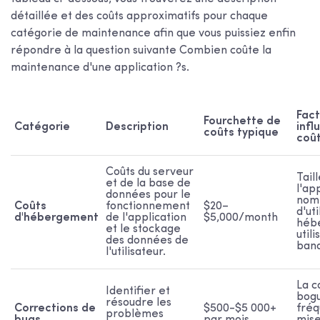
détaillée et des coûts approximatifs pour chaque
catégorie de maintenance afin que vous puissiez enfin
répondre à la question suivante
Combien coûte la
maintenance d'une application ?
s.
Fact
Fourchette de
Catégorie
Description
infl
coûts typique
coû
Coûts du serveur
Tail
et de la base de
l'ap
données pour le
nom
Coûts
fonctionnement
$20–
d'uti
d'hébergement
de l'application
$5,000/month
héb
et le stockage
utili
des données de
band
l'utilisateur.
La c
Identifier et
bogu
résoudre les
Corrections de
$500-$5 000+
fréq
problèmes