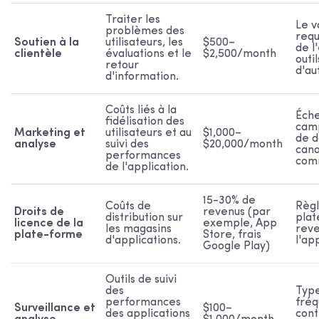
Traiter les
Le v
problèmes des
requ
Soutien à la
utilisateurs, les
$500–
de l
clientèle
évaluations et le
$2,500/month
outil
retour
d'au
d'information.
Coûts liés à la
Éche
fidélisation des
camp
Marketing et
utilisateurs et au
$1,000–
de d
analyse
suivi des
$20,000/month
cana
performances
comm
de l'application.
15-30% de
Coûts de
Règl
Droits de
revenus (par
distribution sur
plat
licence de la
exemple, App
les magasins
reve
plate-forme
Store, frais
d'applications.
l'ap
Google Play)
Outils de suivi
des
Type
performances
fré
Surveillance et
$100–
des applications
cont