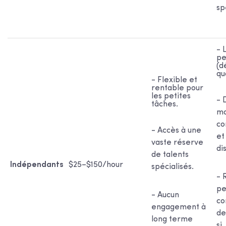
sp
- 
pe
(d
qu
- Flexible et
rentable pour
les petites
- 
tâches.
ma
co
- Accès à une
et
vaste réserve
di
de talents
Indépendants
$25–$150/hour
spécialisés.
- 
pe
- Aucun
co
engagement à
de
long terme
si