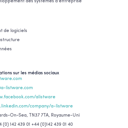
eloppement des systèmes d'entreprise
de logiciels
astructure
onnées
ations sur les médias sociaux
stware.com
@a-listware.com
.facebook.com/alistware
linkedin.com/company/a-listware
nards-On-Sea, TN37 7TA, Royaume-Uni
 (0) 142 439 01 +44 (0)142 439 01 40