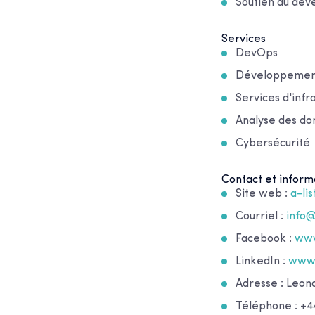
Soutien au dév
Services
DevOps
Développement 
Services d'infr
Analyse des d
Cybersécurité
Contact et inform
Site web :
a-li
Courriel :
info
Facebook :
www
LinkedIn :
www.
Adresse : Leo
Téléphone : +44