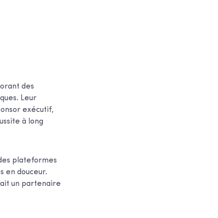
borant des
iques. Leur
onsor exécutif,
ussite à long
t des plateformes
s en douceur.
fait un partenaire