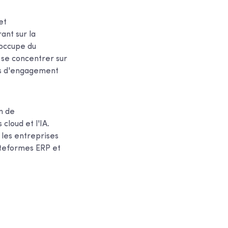
et
ant sur la
'occupe du
e se concentrer sur
les d'engagement
n de
 cloud et l'IA.
 les entreprises
ateformes ERP et