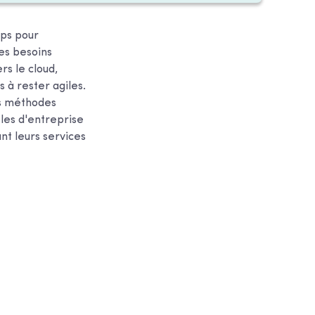
Ops pour
es besoins
rs le cloud,
s à rester agiles.
es méthodes
èles d'entreprise
ant leurs services