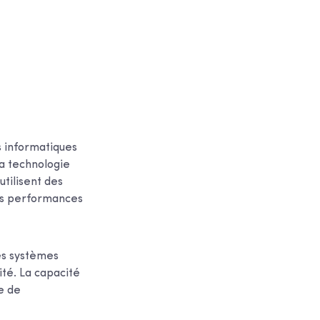
s informatiques
la technologie
utilisent des
es performances
es systèmes
ité. La capacité
e de