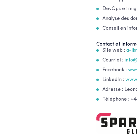
DevOps et migr
Analyse des do
Conseil en inf
Contact et inform
Site web :
a-li
Courriel :
info
Facebook :
www
LinkedIn :
www.
Adresse : Leo
Téléphone : +44