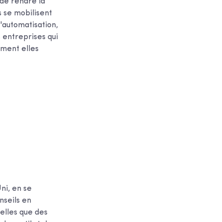
 de rendre la
s se mobilisent
l'automatisation,
s entreprises qui
mment elles
ni, en se
nseils en
telles que des