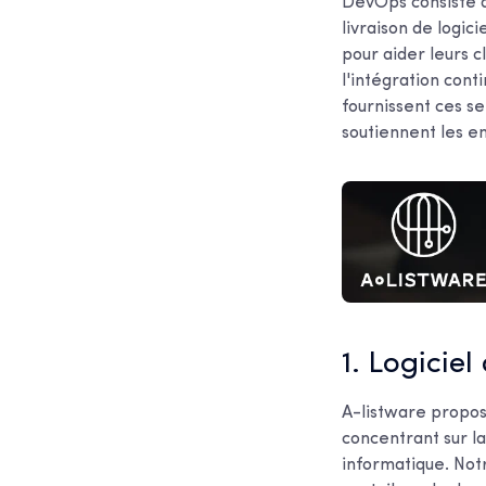
DevOps consiste à
livraison de logic
pour aider leurs cl
l'intégration cont
fournissent ces s
soutiennent les e
1. Logiciel
A-listware propos
concentrant sur la
informatique. Notr