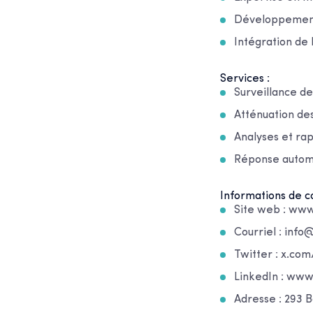
Développement 
Intégration de 
Services :
Surveillance d
Atténuation de
Analyses et ra
Réponse autom
Informations de co
Site web : ww
Courriel : inf
Twitter : x.co
LinkedIn : ww
Adresse : 293 