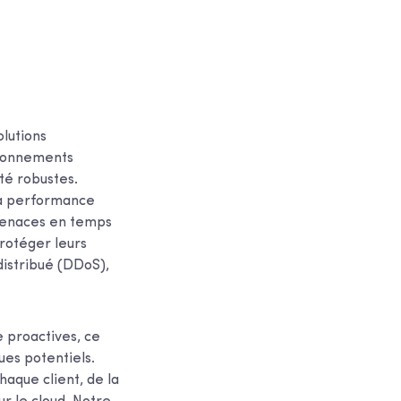
lutions
ironnements
té robustes.
 la performance
 menaces en temps
protéger leurs
distribué (DDoS),
 proactives, ce
ues potentiels.
haque client, de la