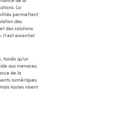
llance de la
ations. La
abilités permettent
olation des
 et des solutions
. Il est essentiel
, tandis qu'un
pide aux menaces.
ance de la
ements numériques.
mais toutes visent