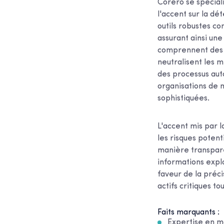
Corero se spécial
l'accent sur la dé
outils robustes co
assurant ainsi un
comprennent des s
neutralisent les m
des processus aut
organisations de 
sophistiquées.
L'accent mis par l
les risques potent
manière transparen
informations expl
faveur de la préc
actifs critiques 
Faits marquants :
Expertise en m