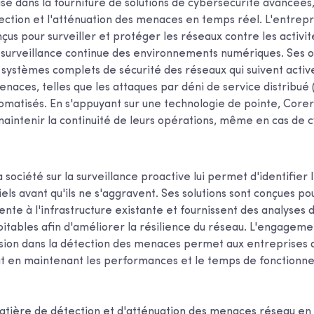
ise dans la fourniture de solutions de cybersécurité avancées
tection et l'atténuation des menaces en temps réel. L'entrepr
nçus pour surveiller et protéger les réseaux contre les activit
e surveillance continue des environnements numériques. Ses o
ystèmes complets de sécurité des réseaux qui suivent acti
enaces, telles que les attaques par déni de service distribué
omatisés. En s'appuyant sur une technologie de pointe, Core
maintenir la continuité de leurs opérations, même en cas d
a société sur la surveillance proactive lui permet d'identifier
iels avant qu'ils ne s'aggravent. Ses solutions sont conçues po
te à l'infrastructure existante et fournissent des analyses d
oitables afin d'améliorer la résilience du réseau. L'engagem
ision dans la détection des menaces permet aux entreprises 
tout en maintenant les performances et le temps de fonctionn
atière de détection et d'atténuation des menaces réseau en