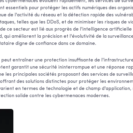
es cybermenaces évoluent rapidement, les services de survei
nt essentiels pour protéger les actifs numériques des organis
nue de l'activité du réseau et la détection rapide des vulnér
taques, telles que les DDoS, et de minimiser les risques de vi
de ce secteur est lié aux progrès de l'intelligence artificielle
, qui améliorent la précision et l'évolutivité de la surveillance
stataire digne de confiance dans ce domaine.
peut entraîner une protection insuffisante de l'infrastructure
ent garantit une sécurité ininterrompue et une réponse ra
e les principales sociétés proposant des services de surveill
 offrant des solutions distinctes pour protéger les environn
arient en termes de technologie et de champ d'application, 
tection solide contre les cybermenaces modernes.