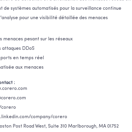
de systèmes automatisés pour la surveillance continue
l'analyse pour une visibilité détaillée des menaces
es menaces pesant sur les réseaux
s attaques DDoS
pports en temps réel
atisée aux menaces
ntact :
w.corero.com
o@corero.com
m/corero
w.linkedin.com/company/corero
Boston Post Road West, Suite 310 Marlborough, MA 01752