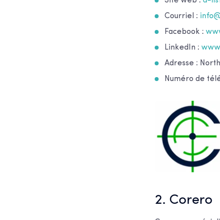
Site web :
a-li
Courriel :
info
Facebook :
www
LinkedIn :
www.
Adresse : Nort
Numéro de télé
2. Corero