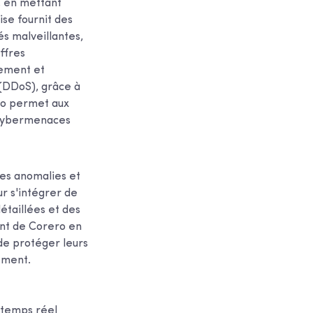
, en mettant
ise fournit des
és malveillantes,
ffres
vement et
 (DDoS), grâce à
ro permet aux
e cybermenaces
 les anomalies et
ur s'intégrer de
étaillées et des
ent de Corero en
de protéger leurs
ement.
 temps réel