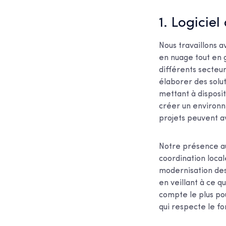
1. Logiciel
Nous travaillons 
en nuage tout en 
différents secteur
élaborer des solut
mettant à disposi
créer un environn
projets peuvent av
Notre présence au
coordination local
modernisation des 
en veillant à ce q
compte le plus po
qui respecte le f