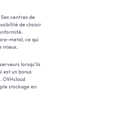
 Ses centres de
sibilité de choisir
onformité.
are-metal, ce qui
e mieux.
serveurs lorsqu'ils
ui est un bonus
e. OVHcloud
imple stockage en