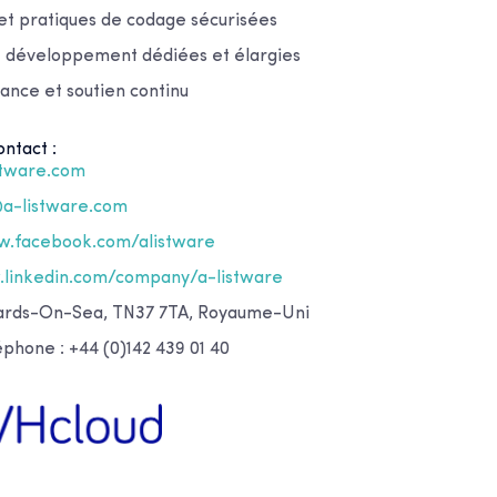
et pratiques de codage sécurisées
 développement dédiées et élargies
tance et soutien continu
ntact :
stware.com
@a-listware.com
.facebook.com/alistware
linkedin.com/company/a-listware
nards-On-Sea, TN37 7TA, Royaume-Uni
phone : +44 (0)142 439 01 40