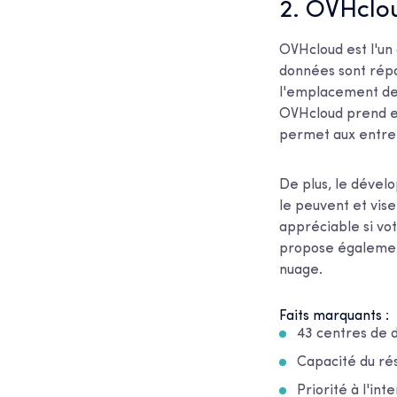
2. OVHclo
OVHcloud est l'un
données sont répar
l'emplacement de 
OVHcloud prend en
permet aux entrep
De plus, le dévelo
le peuvent et vise
appréciable si vo
propose également 
nuage.
Faits marquants :
43 centres de 
Capacité du ré
Priorité à l'int