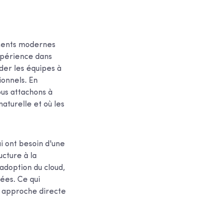
ements modernes
expérience dans
der les équipes à
ionnels. En
ous attachons à
aturelle et où les
 ont besoin d'une
ucture à la
adoption du cloud,
rées. Ce qui
e approche directe