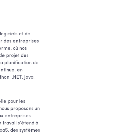
ogiciels et de
ur des entreprises
terme, où nos
 de projet des
la planification de
ontinue, en
hon, .NET, Java,
lle pour les
 nous proposons un
ux entreprises
 travail s'étend à
SaaS, des systèmes