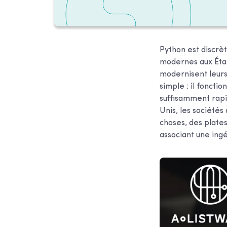
Python est discrèt
modernes aux État
modernisent leurs
simple : il foncti
suffisamment rapi
Unis, les société
choses, des plate
associant une ing