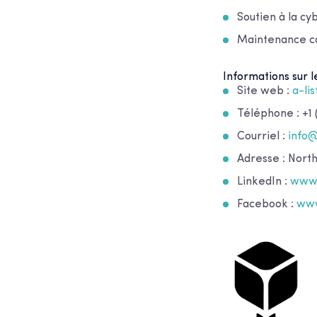
Soutien à la cy
Maintenance co
Informations sur l
Site web :
a-li
Téléphone : +1 
Courriel :
info
Adresse : Nort
LinkedIn :
www.
Facebook :
www