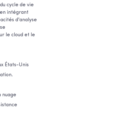
du cycle de vie
 en intégrant
acités d'analyse
ise
r le cloud et le
ux États-Unis
ation.
n nuage
sistance