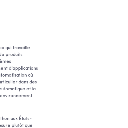
 qui travaille
de produits
stèmes
ent d'applications
utomatisation où
rticulier dans des
automatique et la
 l'environnement
thon aux États-
esure plutôt que