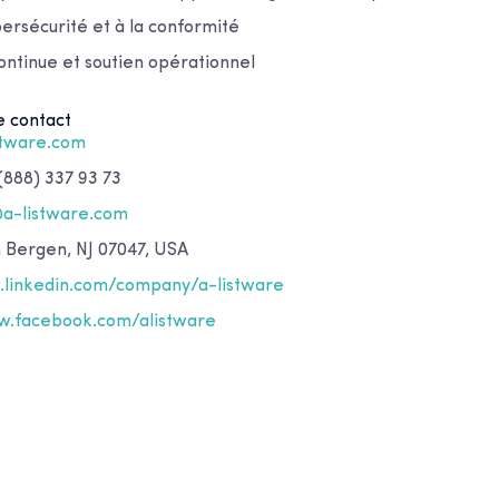
bersécurité et à la conformité
ntinue et soutien opérationnel
e contact
stware.com
(888) 337 93 73
@a-listware.com
h Bergen, NJ 07047, USA
linkedin.com/company/a-listware
.facebook.com/alistware