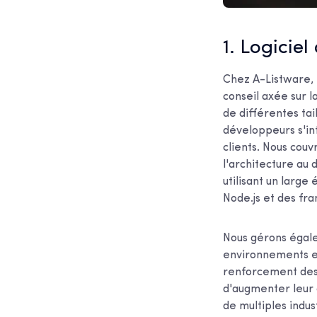
1. Logiciel
Chez A-Listware, 
conseil axée sur l
de différentes tai
développeurs s'int
clients. Nous couv
l'architecture au 
utilisant un large
Node.js et des f
Nous gérons égalem
environnements en
renforcement des 
d'augmenter leur 
de multiples indu