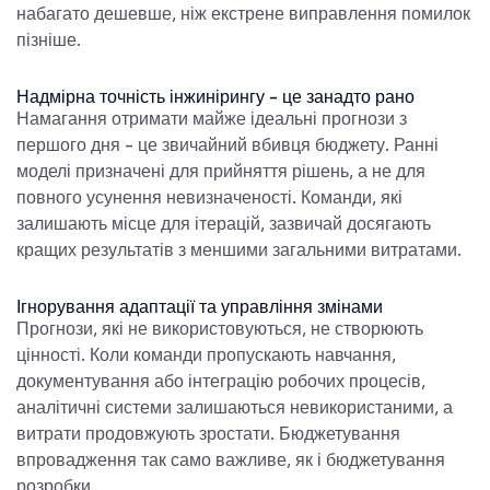
набагато дешевше, ніж екстрене виправлення помилок
пізніше.
Надмірна точність інжинірингу - це занадто рано
Намагання отримати майже ідеальні прогнози з
першого дня - це звичайний вбивця бюджету. Ранні
моделі призначені для прийняття рішень, а не для
повного усунення невизначеності. Команди, які
залишають місце для ітерацій, зазвичай досягають
кращих результатів з меншими загальними витратами.
Ігнорування адаптації та управління змінами
Прогнози, які не використовуються, не створюють
цінності. Коли команди пропускають навчання,
документування або інтеграцію робочих процесів,
аналітичні системи залишаються невикористаними, а
витрати продовжують зростати. Бюджетування
впровадження так само важливе, як і бюджетування
розробки.