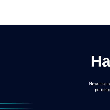
Н
Незалежно 
розширю