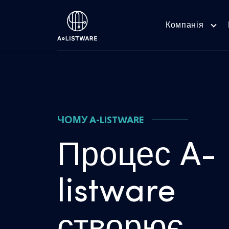
Компанія
ЧОМУ A-LISTWARE
Процес A-
listware