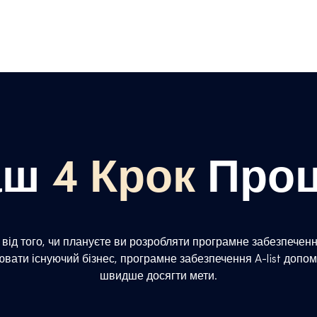
аш
4 Крок
Про
від того, чи плануєте ви розробляти програмне забезпечення
вати існуючий бізнес, програмне забезпечення A-list допо
швидше досягти мети.