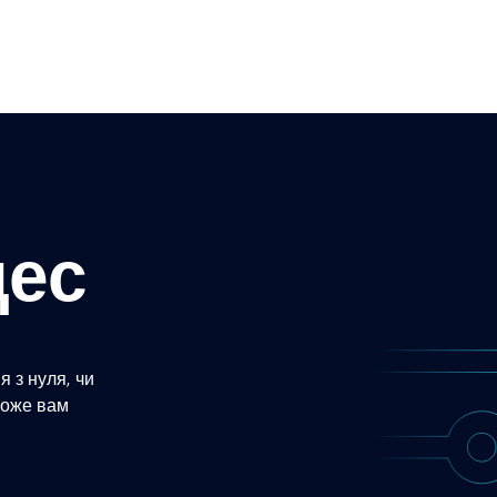
цес
 з нуля, чи
може вам