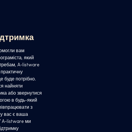
ідтримка
помогли вам
ограміста, який
ребам, A-listware
 практичну
це буде потрібно.
ся найняти
ика або звернутися
огою в будь-який
півпрацювати з
 у вас є ваша
 A-listware ми
ідтримку