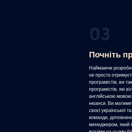
03
Почніть п
Наймаючи розробник
не просто отримує
програмістів, ви т
програмістів, які в
англійською мовою 
нюанси. Ви матимет
своєї української т
команди, доповнен
менеджером, який 
вухами на цьому боц