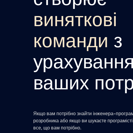
створює
виняткові
команди
з
урахуванн
ваших потр
Якщо вам потрібно знайти інженера-програм
розробника або якщо ви шукаєте програмісті
все, що вам потрібно.