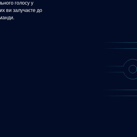
ьного голосу у
ких ви залучаєте до
манди.