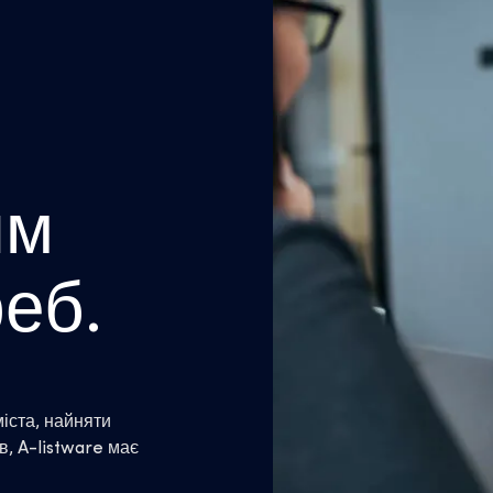
ям
еб.
іста, найняти
в, A-listware має