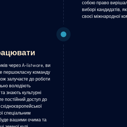
собою право вирішал
виборі кандидатів, я
своєї міжнародної ко
рацювати
ів через A-listware, ви
те першокласну команду
акож залучаєте до роботи
ільно володіють
та знають культурні
е постійний доступ до
а східноєвропейської
ої спеціальним
буде вашими очима та
і земної кулі.