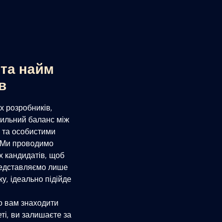
 та найм
в
 розробників,
ильний баланс між
 та особистими
 Ми проводимо
іх кандидатів, щоб
редставляємо лише
ку, ідеально підійде
о вам знаходити
еті, ви залишаєте за