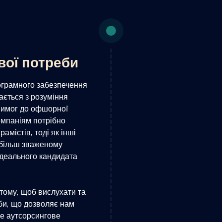
вої потреби
ограмного забезпечення
ається з розуміння
вимог до офшорної
омпаніям потрібно
амістів, тоді як інші
 більш зваженому
ідеального кандидата
тому, щоб вислухати та
би, що дозволяє нам
е аутсорсингове