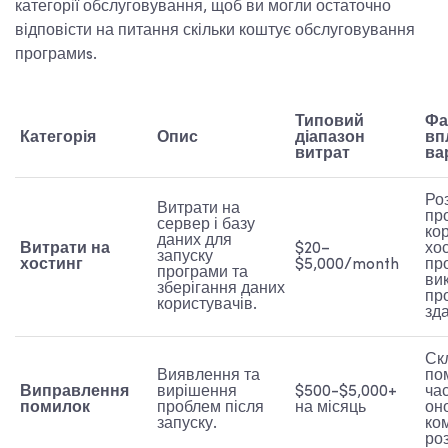
категорії обслуговування, щоб ви могли остаточно
відповісти на питання
скільки коштує обслуговування
програми
s.
Типовий
Фа
Категорія
Опис
діапазон
вп
витрат
ва
Ро
Витрати на
пр
сервер і базу
ко
даних для
Витрати на
$20–
хо
запуску
хостинг
$5,000/month
пр
програми та
ви
зберігання даних
пр
користувачів.
зда
Ск
Виявлення та
по
Виправлення
вирішення
$500-$5,000+
ча
помилок
проблем після
на місяць
он
запуску.
ко
ро