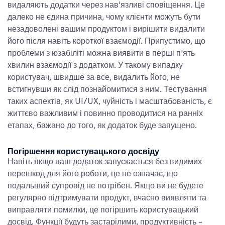
видаляють додатки через нав'язливі сповіщення. Це
далеко не єдина причина, чому клієнти можуть бути
незадоволені вашим продуктом і вирішити видалити
його після навіть короткої взаємодії. Припустимо, що
проблеми з юзабіліті можна виявити в перші п'ять
хвилин взаємодії з додатком. У такому випадку
користувач, швидше за все, видалить його, не
встигнувши як слід познайомитися з ним. Тестування
таких аспектів, як UI/UX, чуйність і масштабованість, є
життєво важливим і повинно проводитися на ранніх
етапах, бажано до того, як додаток буде запущено.
Погіршення користувацького досвіду
Навіть якщо ваш додаток запускається без видимих
перешкод для його роботи, це не означає, що
подальший супровід не потрібен. Якщо ви не будете
регулярно підтримувати продукт, вчасно виявляти та
виправляти помилки, це погіршить користувацький
досвід. Функції будуть застарілими, продуктивність -