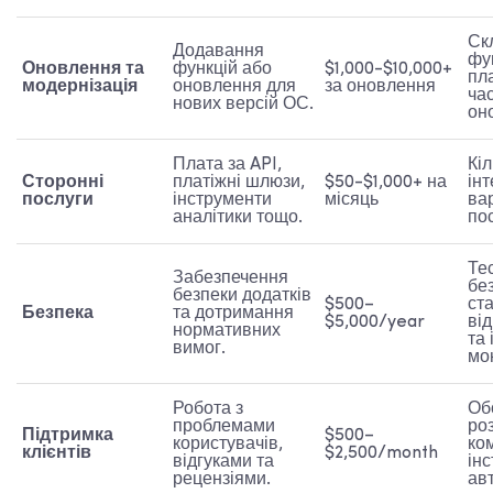
Ск
Додавання
фун
Оновлення та
функцій або
$1,000-$10,000+
пл
модернізація
оновлення для
за оновлення
ча
нових версій ОС.
он
Плата за API,
Кіл
Сторонні
платіжні шлюзи,
$50-$1,000+ на
інт
послуги
інструменти
місяць
вар
аналітики тощо.
по
Те
Забезпечення
бе
безпеки додатків
$500–
ст
Безпека
та дотримання
$5,000/year
від
нормативних
та
вимог.
мо
Робота з
Обс
проблемами
ро
Підтримка
$500–
користувачів,
ко
клієнтів
$2,500/month
відгуками та
ін
рецензіями.
авт