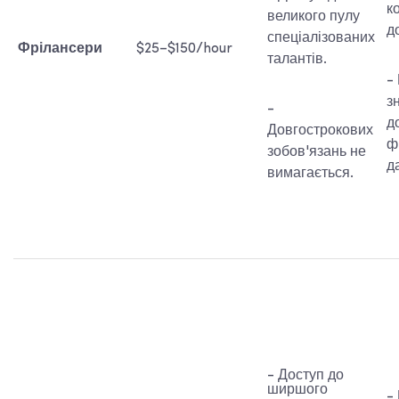
к
великого пулу
д
спеціалізованих
Фрілансери
$25–$150/hour
талантів.
-
з
-
д
Довгострокових
ф
зобов'язань не
да
вимагається.
- Доступ до
ширшого
-