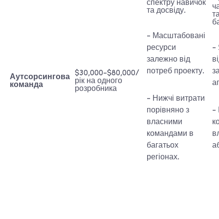
спектру навичок
ч
та досвіду.
т
б
- Масштабовані
ресурси
-
залежно від
в
потреб проекту.
з
$30,000-$80,000/
Аутсорсингова
рік на одного
а
команда
розробника
- Нижчі витрати
порівняно з
-
власними
к
командами в
в
багатьох
а
регіонах.