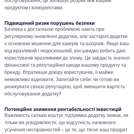
обслуговування, це збільшує розрив між вашим
продуктом і конкурентами.
Підвищений ризик порушень безпеки
Безпека є достатньою проблемою навіть при
регулярному оновленні додатків, але застарілі додатки
є основною мішенню для хакерів та шахраїв. Якщо ваш
код вразливий і недосконалий, він швидко робить дані
користувачів вразливими до злому. Це завдасть значної
фінансової та репутаційної шкоди вашому продукту та
бренду. Втративши довіру користувачів, її майже
неможливо відновити. Запитайте себе: чи готові ви
ризикувати своєю репутацією, щоб зменшити
вартість
обслуговування додатку
?
Потенційне зниження рентабельності інвестицій
Важливість
скільки коштує підтримка додатку
зникає, як
тільки ви усвідомлюєте, що відсутність належного
усунення несправностей - це те, що тягне ваш продукт