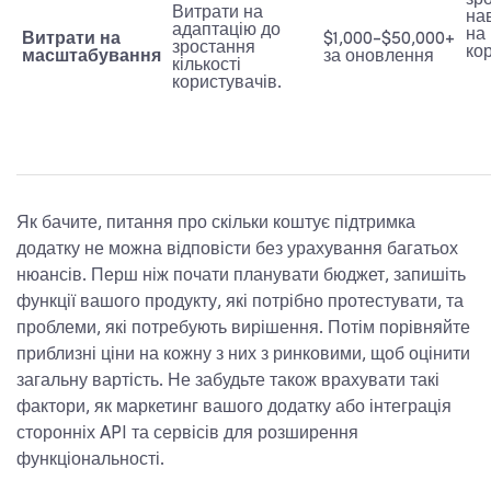
зр
Витрати на
на
адаптацію до
на
Витрати на
$1,000-$50,000+
зростання
ко
масштабування
за оновлення
кількості
користувачів.
Як бачите, питання про
скільки коштує підтримка
додатку
не можна відповісти без урахування багатьох
нюансів. Перш ніж почати планувати бюджет, запишіть
функції вашого продукту, які потрібно протестувати, та
проблеми, які потребують вирішення. Потім порівняйте
приблизні ціни на кожну з них з ринковими, щоб оцінити
загальну вартість. Не забудьте також врахувати такі
фактори, як маркетинг вашого додатку або інтеграція
сторонніх API та сервісів для розширення
функціональності.