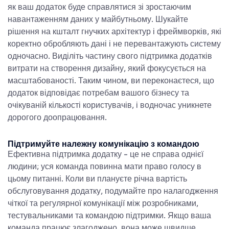
як ваш додаток буде справлятися зі зростаючим
навантаженням даних у майбутньому. Шукайте
рішення на кшталт гнучких архітектур і фреймворків, які
коректно обробляють дані і не перевантажують систему
одночасно. Виділіть частину свого
підтримка додатків
витрати на створення дизайну, який фокусується на
масштабованості. Таким чином, ви переконаєтеся, що
додаток відповідає потребам вашого бізнесу та
очікуваній кількості користувачів, і водночас уникнете
дорогого доопрацювання.
Підтримуйте належну комунікацію з командою
Ефективна підтримка додатку - це не справа однієї
людини; уся команда повинна мати право голосу в
цьому питанні. Коли ви плануєте
річна вартість
обслуговування додатку
, подумайте про налагодження
чіткої та регулярної комунікації між розробниками,
тестувальниками та командою підтримки. Якщо ваша
команда працює злагоджено, вона може швидше