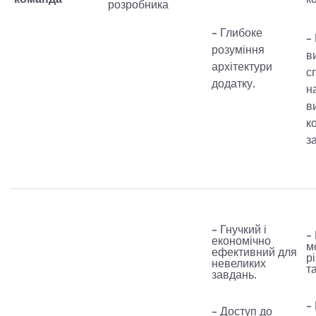
команда
к
розробника
- Глибоке
-
розуміння
в
архітектури
с
додатку.
н
в
к
з
- Гнучкий і
-
економічно
м
ефективний для
р
невеликих
та
завдань.
-
- Доступ до