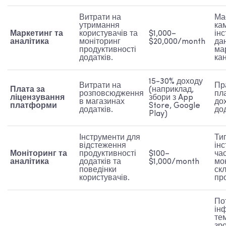
Витрати на
Ма
утримання
кам
Маркетинг та
користувачів та
$1,000–
ін
аналітика
моніторинг
$20,000/month
да
продуктивності
ма
додатків.
ка
15-30% доходу
Витрати на
Пр
Плата за
(наприклад,
розповсюдження
пл
ліцензування
збори з App
в магазинах
дох
платформи
Store, Google
додатків.
дод
Play)
Інструменти для
Ти
відстеження
ін
Моніторинг та
продуктивності
$100–
ча
аналітика
додатків та
$1,000/month
мо
поведінки
ск
користувачів.
пр
По
інф
те