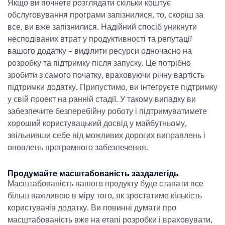
Якщо ви почнете розглядати
скільки коштує
обслуговування програми
запізнилися, то, скоріш за
все, ви вже запізнилися. Надійний спосіб уникнути
несподіваних втрат у продуктивності та репутації
вашого додатку - виділити ресурси одночасно на
розробку та підтримку після запуску. Це потрібно
зробити з самого початку, враховуючи річну вартість
підтримки додатку. Припустимо, ви інтегруєте підтримку
у свій проект на ранній стадії. У такому випадку ви
забезпечите безперебійну роботу і підтримуватимете
хороший користувацький досвід у майбутньому,
звільнивши себе від можливих дорогих виправлень і
оновлень програмного забезпечення.
Продумайте масштабованість заздалегідь
Масштабованість вашого продукту буде ставати все
більш важливою в міру того, як зростатиме кількість
користувачів додатку. Ви повинні думати про
масштабованість вже на етапі розробки і враховувати,