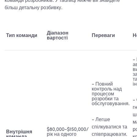
команди розробників. У таблиці нижче ви знайдете
більш детальну розбивку.
Діапазон
Тип команди
Переваги
Н
вартості
-
а
в
з
т
- Повний
і
контроль над
процесом
розробки та
-
обслуговування.
г
ш
- Легше
м
спілкуватися та
$80,000-$150,000/
р
Внутрішня
рік на одного
співпрацювати.