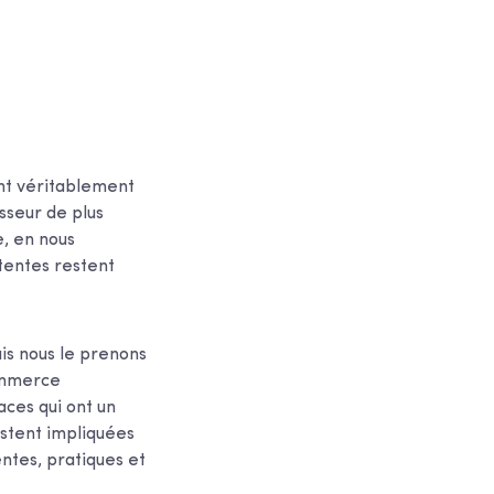
nt véritablement
sseur de plus
e, en nous
ttentes restent
ais nous le prenons
commerce
aces qui ont un
estent impliquées
entes, pratiques et