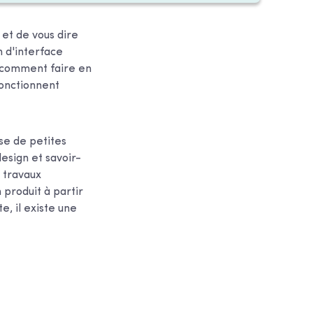
 et de vous dire
n d'interface
it comment faire en
fonctionnent
se de petites
esign et savoir-
 travaux
n produit à partir
e, il existe une