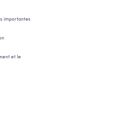
us importantes
on
ment et le