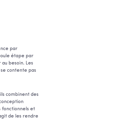
ence par
éroule étape par
r au besoin. Les
e se contente pas
u'ils combinent des
 conception
s fonctionnels et
agit de les rendre