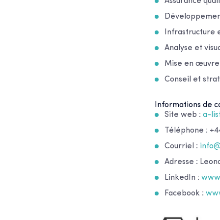
Assurance quali
Développement
Infrastructure 
Analyse et visu
Mise en œuvre 
Conseil et stra
Informations de co
Site web :
a-li
Téléphone : +44
Courriel :
info
Adresse : Leo
LinkedIn :
www.
Facebook :
www