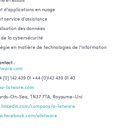
té et essais
 d'applications en nuage
et service d'assistance
alisation des données
de la cybersécurité
tégie en matière de technologies de l'information
ntact :
stware.com
 (0) 142 439 01 +44 (0)142 439 01 40
@a-listware.com
nards-On-Sea, TN37 7TA, Royaume-Uni
linkedin.com/company/a-listware
.facebook.com/alistware