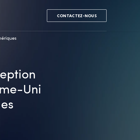
CONTACTEZ-NOUS
mériques
ception
aume-Uni
ues