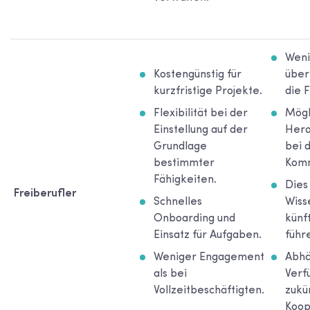
Weni
Kostengünstig für
über
kurzfristige Projekte.
die F
Flexibilität bei der
Mögl
Einstellung auf der
Hera
Grundlage
bei 
bestimmter
Komm
Fähigkeiten.
Dies
Freiberufler
Schnelles
Wiss
Onboarding und
künf
Einsatz für Aufgaben.
führ
Weniger Engagement
Abhä
als bei
Verf
Vollzeitbeschäftigten.
zukü
Koop