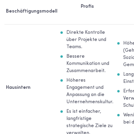
Profis
Beschäftigungsmodell
Direkte Kontrolle
über Projekte und
Höhe
Teams.
(Geh
Bessere
Sozi
Kommunikation und
Geme
Zusammenarbeit.
Lang
Höheres
Eins
Hausintern
Engagement und
Erfo
Anpassung an die
Verw
Unternehmenskultur.
Schu
Es ist einfacher,
Wenig
langfristige
bei 
strategische Ziele zu
verwalten.