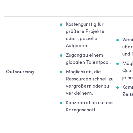
Kostengünstig für
größere Projekte
oder spezielle
Weni
Aufgaben.
über
und 
Zugang zu einem
globalen Talentpool.
Mögl
Qual
Outsourcing
Möglichkeit, die
je na
Ressourcen schnell zu
vergrößern oder zu
Komm
verkleinern.
Zeit
Konzentration auf das
Kerngeschäft.