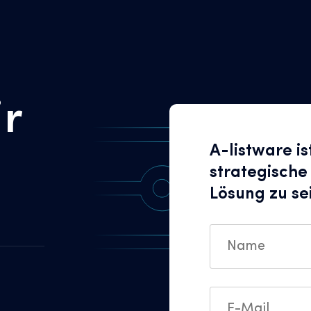
ir
A-listware is
strategische
Lösung zu se